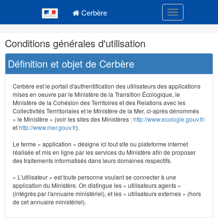
Navigation
Menu principal
principale
Cerbère
Toggle navigatio
Navigation
Conditions générales d'utilisation
et
outils
Définition et objet de Cerbère
annexes
Cerbère est le portail d'authentification des utilisateurs des applications
mises en oeuvre par le Ministère de la Transition Écologique, le
Ministère de la Cohésion des Territoires et des Relations avec les
Collectivités Terrritoriales et le Ministère de la Mer, ci-après dénommés
« le Ministère » (voir les sites des Ministères :
http://www.ecologie.gouv.fr/
et
http://www.mer.gouv.fr
).
Le terme « application » désigne ici tout site ou plateforme internet
réalisée et mis en ligne par les services du Ministère afin de proposer
des traitements informatisés dans leurs domaines respectifs.
« L'utilisateur » est toute personne voulant se connecter à une
application du Ministère. On distingue les « utilisateurs agents »
(intégrés par l'annuaire ministériel), et les « utilisateurs externes » (hors
de cet annuaire ministériel).