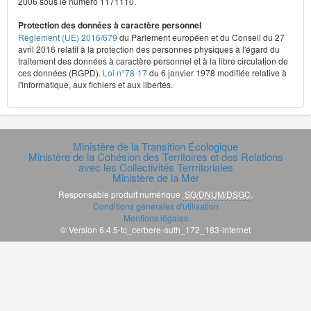
2006 sous le numéro 1171110.
Protection des données à caractère personnel
Règlement (UE) 2016/679
du Parlement européen et du Conseil du 27
avril 2016 relatif à la protection des personnes physiques à l'égard du
traitement des données à caractère personnel et à la libre circulation de
ces données (RGPD).
Loi n°78-17
du 6 janvier 1978 modifiée relative à
l'informatique, aux fichiers et aux libertés.
Ministère de la Transition Écologique
Ministère de la Cohésion des Territoires et des Relations
avec les Collectivités Terrritoriales
Ministère de la Mer
Responsable produit numérique
SG/DNUM/DSGC
.
Conditions générales d'utilisation
Mentions légales
© Version 6.4.5-tc_cerbere-auth_172_183-internet