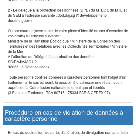
2 - Le délégué à la protection des données (DPD) du MTECT, du MTE et
du SEM à l’adresse suivante : dpd.daj.sg
developpement-
durable.gouv.fr
Ou par courrier (avec copie de votre pièce d’identité en cas d’exercice de
vos droits) à l’adresse suivante :
Ministère de la Transition Écologique / Ministère de la Cohésion des
Territoires et des Relations avec les Collectivités Terrritoriales / Ministère
de la Mer
A l’attention du Délégué à la protection des données
SG/DAJ/AJAG1-2
92055 La Défense cedex
Toute personne dont les données à caractère personnel font l’objet d’un
traitement a, le cas échéant, la possibilité d’adresser une réclamation
auprès de la Commission nationale informatique et libertés
(3 Place de Fontenoy - TSA 80715 - 75334 PARIS CEDEX 07).
Procédure en cas de violation de données à
caractère personnel
En cas de destruction, de perte, d'altération, de divulgation non autorisée