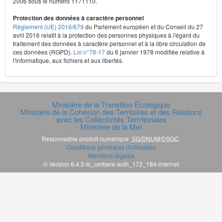
2006 sous le numéro 1171110.
Protection des données à caractère personnel
Règlement (UE) 2016/679
du Parlement européen et du Conseil du 27
avril 2016 relatif à la protection des personnes physiques à l'égard du
traitement des données à caractère personnel et à la libre circulation de
ces données (RGPD).
Loi n°78-17
du 6 janvier 1978 modifiée relative à
l'informatique, aux fichiers et aux libertés.
Ministère de la Transition Écologique
Ministère de la Cohésion des Territoires et des Relations
avec les Collectivités Terrritoriales
Ministère de la Mer
Responsable produit numérique
SG/DNUM/DSGC
.
Conditions générales d'utilisation
Mentions légales
© Version 6.4.5-tc_cerbere-auth_172_184-internet