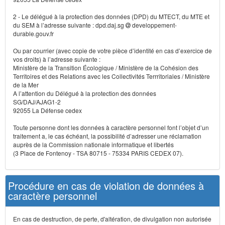
2 - Le délégué à la protection des données (DPD) du MTECT, du MTE et
du SEM à l’adresse suivante : dpd.daj.sg
developpement-
durable.gouv.fr
Ou par courrier (avec copie de votre pièce d’identité en cas d’exercice de
vos droits) à l’adresse suivante :
Ministère de la Transition Écologique / Ministère de la Cohésion des
Territoires et des Relations avec les Collectivités Terrritoriales / Ministère
de la Mer
A l’attention du Délégué à la protection des données
SG/DAJ/AJAG1-2
92055 La Défense cedex
Toute personne dont les données à caractère personnel font l’objet d’un
traitement a, le cas échéant, la possibilité d’adresser une réclamation
auprès de la Commission nationale informatique et libertés
(3 Place de Fontenoy - TSA 80715 - 75334 PARIS CEDEX 07).
Procédure en cas de violation de données à
caractère personnel
En cas de destruction, de perte, d'altération, de divulgation non autorisée