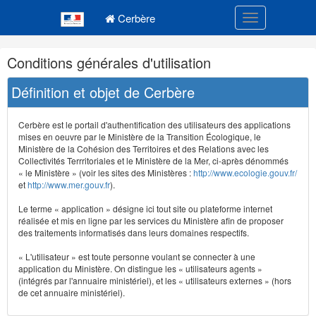
Navigation
Menu principal
principale
Cerbère
Toggle navigatio
Navigation
Conditions générales d'utilisation
et
outils
Définition et objet de Cerbère
annexes
Cerbère est le portail d'authentification des utilisateurs des applications
mises en oeuvre par le Ministère de la Transition Écologique, le
Ministère de la Cohésion des Territoires et des Relations avec les
Collectivités Terrritoriales et le Ministère de la Mer, ci-après dénommés
« le Ministère » (voir les sites des Ministères :
http://www.ecologie.gouv.fr/
et
http://www.mer.gouv.fr
).
Le terme « application » désigne ici tout site ou plateforme internet
réalisée et mis en ligne par les services du Ministère afin de proposer
des traitements informatisés dans leurs domaines respectifs.
« L'utilisateur » est toute personne voulant se connecter à une
application du Ministère. On distingue les « utilisateurs agents »
(intégrés par l'annuaire ministériel), et les « utilisateurs externes » (hors
de cet annuaire ministériel).