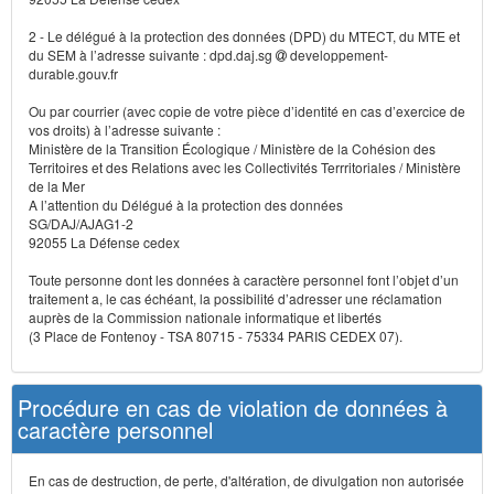
2 - Le délégué à la protection des données (DPD) du MTECT, du MTE et
du SEM à l’adresse suivante : dpd.daj.sg
developpement-
durable.gouv.fr
Ou par courrier (avec copie de votre pièce d’identité en cas d’exercice de
vos droits) à l’adresse suivante :
Ministère de la Transition Écologique / Ministère de la Cohésion des
Territoires et des Relations avec les Collectivités Terrritoriales / Ministère
de la Mer
A l’attention du Délégué à la protection des données
SG/DAJ/AJAG1-2
92055 La Défense cedex
Toute personne dont les données à caractère personnel font l’objet d’un
traitement a, le cas échéant, la possibilité d’adresser une réclamation
auprès de la Commission nationale informatique et libertés
(3 Place de Fontenoy - TSA 80715 - 75334 PARIS CEDEX 07).
Procédure en cas de violation de données à
caractère personnel
En cas de destruction, de perte, d'altération, de divulgation non autorisée