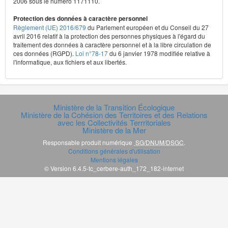
2006 sous le numéro 1171110.
Protection des données à caractère personnel
Règlement (UE) 2016/679
du Parlement européen et du Conseil du 27
avril 2016 relatif à la protection des personnes physiques à l'égard du
traitement des données à caractère personnel et à la libre circulation de
ces données (RGPD).
Loi n°78-17
du 6 janvier 1978 modifiée relative à
l'informatique, aux fichiers et aux libertés.
Ministère de la Transition Écologique
Ministère de la Cohésion des Territoires et des Relations
avec les Collectivités Terrritoriales
Ministère de la Mer
Responsable produit numérique
SG/DNUM/DSGC
.
Conditions générales d'utilisation
Mentions légales
© Version 6.4.5-tc_cerbere-auth_172_182-internet