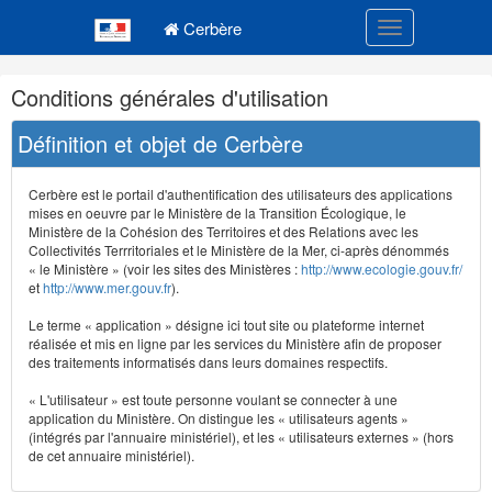
Navigation
Menu principal
principale
Cerbère
Toggle navigatio
Navigation
Conditions générales d'utilisation
et
outils
Définition et objet de Cerbère
annexes
Cerbère est le portail d'authentification des utilisateurs des applications
mises en oeuvre par le Ministère de la Transition Écologique, le
Ministère de la Cohésion des Territoires et des Relations avec les
Collectivités Terrritoriales et le Ministère de la Mer, ci-après dénommés
« le Ministère » (voir les sites des Ministères :
http://www.ecologie.gouv.fr/
et
http://www.mer.gouv.fr
).
Le terme « application » désigne ici tout site ou plateforme internet
réalisée et mis en ligne par les services du Ministère afin de proposer
des traitements informatisés dans leurs domaines respectifs.
« L'utilisateur » est toute personne voulant se connecter à une
application du Ministère. On distingue les « utilisateurs agents »
(intégrés par l'annuaire ministériel), et les « utilisateurs externes » (hors
de cet annuaire ministériel).