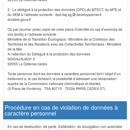
2 - Le délégué à la protection des données (DPD) du MTECT, du MTE et
du SEM à l’adresse suivante : dpd.daj.sg
developpement-
durable.gouv.fr
Ou par courrier (avec copie de votre pièce d’identité en cas d’exercice de
vos droits) à l’adresse suivante :
Ministère de la Transition Écologique / Ministère de la Cohésion des
Territoires et des Relations avec les Collectivités Terrritoriales / Ministère
de la Mer
A l’attention du Délégué à la protection des données
SG/DAJ/AJAG1-2
92055 La Défense cedex
Toute personne dont les données à caractère personnel font l’objet d’un
traitement a, le cas échéant, la possibilité d’adresser une réclamation
auprès de la Commission nationale informatique et libertés
(3 Place de Fontenoy - TSA 80715 - 75334 PARIS CEDEX 07).
Procédure en cas de violation de données à
caractère personnel
En cas de destruction, de perte, d'altération, de divulgation non autorisée