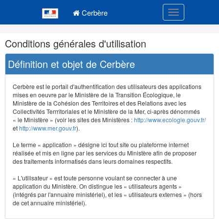
Navigation
Menu principal
principale
Cerbère
Toggle navigatio
Navigation
Conditions générales d'utilisation
et
outils
Définition et objet de Cerbère
annexes
Cerbère est le portail d'authentification des utilisateurs des applications
mises en oeuvre par le Ministère de la Transition Écologique, le
Ministère de la Cohésion des Territoires et des Relations avec les
Collectivités Terrritoriales et le Ministère de la Mer, ci-après dénommés
« le Ministère » (voir les sites des Ministères :
http://www.ecologie.gouv.fr/
et
http://www.mer.gouv.fr
).
Le terme « application » désigne ici tout site ou plateforme internet
réalisée et mis en ligne par les services du Ministère afin de proposer
des traitements informatisés dans leurs domaines respectifs.
« L'utilisateur » est toute personne voulant se connecter à une
application du Ministère. On distingue les « utilisateurs agents »
(intégrés par l'annuaire ministériel), et les « utilisateurs externes » (hors
de cet annuaire ministériel).