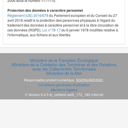
2006 sous le numéro 1171110.
Protection des données à caractère personnel
Règlement (UE) 2016/679
du Parlement européen et du Conseil du 27
avril 2016 relatif à la protection des personnes physiques à l'égard du
traitement des données à caractère personnel et à la libre circulation de
ces données (RGPD).
Loi n°78-17
du 6 janvier 1978 modifiée relative à
l'informatique, aux fichiers et aux libertés.
Ministère de la Transition Écologique
Ministère de la Cohésion des Territoires et des Relations
avec les Collectivités Terrritoriales
Ministère de la Mer
Responsable produit numérique
SG/DNUM/DSGC
.
Conditions générales d'utilisation
Mentions légales
© Version 6.4.5-tc_cerbere-auth_172_182-internet