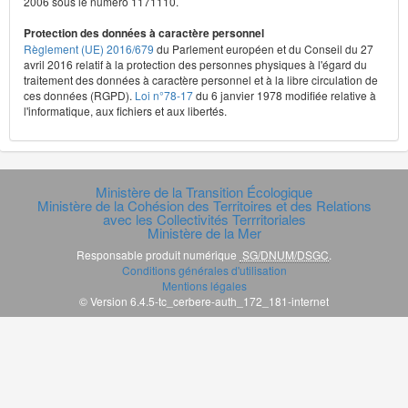
2006 sous le numéro 1171110.
Protection des données à caractère personnel
Règlement (UE) 2016/679
du Parlement européen et du Conseil du 27
avril 2016 relatif à la protection des personnes physiques à l'égard du
traitement des données à caractère personnel et à la libre circulation de
ces données (RGPD).
Loi n°78-17
du 6 janvier 1978 modifiée relative à
l'informatique, aux fichiers et aux libertés.
Ministère de la Transition Écologique
Ministère de la Cohésion des Territoires et des Relations
avec les Collectivités Terrritoriales
Ministère de la Mer
Responsable produit numérique
SG/DNUM/DSGC
.
Conditions générales d'utilisation
Mentions légales
© Version 6.4.5-tc_cerbere-auth_172_181-internet