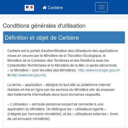
Navigation
Menu principal
principale
Cerbère
Toggle navigatio
Navigation
Conditions générales d'utilisation
et
outils
Définition et objet de Cerbère
annexes
Cerbère est le portail d'authentification des utilisateurs des applications
mises en oeuvre par le Ministère de la Transition Écologique, le
Ministère de la Cohésion des Territoires et des Relations avec les
Collectivités Terrritoriales et le Ministère de la Mer, ci-après dénommés
« le Ministère » (voir les sites des Ministères :
http://www.ecologie.gouv.fr/
et
http://www.mer.gouv.fr
).
Le terme « application » désigne ici tout site ou plateforme internet
réalisée et mis en ligne par les services du Ministère afin de proposer
des traitements informatisés dans leurs domaines respectifs.
« L'utilisateur » est toute personne voulant se connecter à une
application du Ministère. On distingue les « utilisateurs agents »
(intégrés par l'annuaire ministériel), et les « utilisateurs externes » (hors
de cet annuaire ministériel).