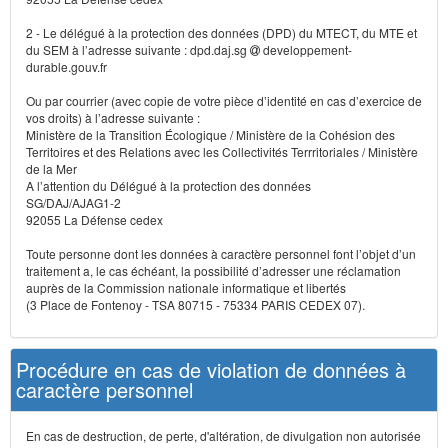
2 - Le délégué à la protection des données (DPD) du MTECT, du MTE et
du SEM à l’adresse suivante : dpd.daj.sg
developpement-
durable.gouv.fr
Ou par courrier (avec copie de votre pièce d’identité en cas d’exercice de
vos droits) à l’adresse suivante :
Ministère de la Transition Écologique / Ministère de la Cohésion des
Territoires et des Relations avec les Collectivités Terrritoriales / Ministère
de la Mer
A l’attention du Délégué à la protection des données
SG/DAJ/AJAG1-2
92055 La Défense cedex
Toute personne dont les données à caractère personnel font l’objet d’un
traitement a, le cas échéant, la possibilité d’adresser une réclamation
auprès de la Commission nationale informatique et libertés
(3 Place de Fontenoy - TSA 80715 - 75334 PARIS CEDEX 07).
Procédure en cas de violation de données à
caractère personnel
En cas de destruction, de perte, d'altération, de divulgation non autorisée