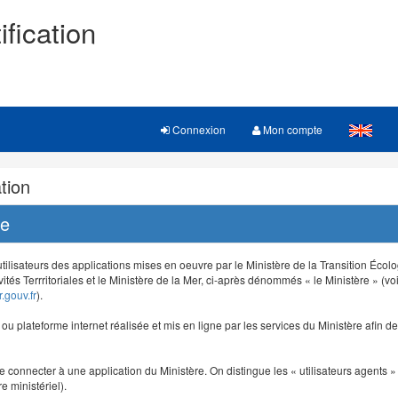
ification
Connexion
Mon compte
tion
re
 utilisateurs des applications mises en oeuvre par le Ministère de la Transition Éco
vités Terrritoriales et le Ministère de la Mer, ci-après dénommés « le Ministère » (voi
.gouv.fr
).
e ou plateforme internet réalisée et mis en ligne par les services du Ministère afin 
e connecter à une application du Ministère. On distingue les « utilisateurs agents » (
e ministériel).