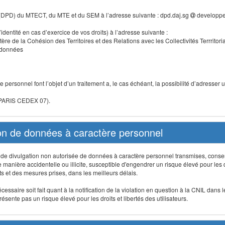
 (DPD) du MTECT, du MTE et du SEM à l’adresse suivante : dpd.daj.sg
developpe
identité en cas d’exercice de vos droits) à l’adresse suivante :
tère de la Cohésion des Territoires et des Relations avec les Collectivités Terrritori
s données
 personnel font l’objet d’un traitement a, le cas échéant, la possibilité d’adresse
 PARIS CEDEX 07).
ion de données à caractère personnel
on, de divulgation non autorisée de données à caractère personnel transmises, conse
anière accidentelle ou illicite, susceptible d'engendrer un risque élevé pour les droi
s et des mesures prises, dans les meilleurs délais.
ssaire soit fait quant à la notification de la violation en question à la CNIL dans 
sente pas un risque élevé pour les droits et libertés des utilisateurs.