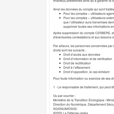
finalité(s) prédéfinies ainsi qu’à garantir l
Ainsi les données du compte qui sont traité
Pour les comptes « utilisateurs agent
Pour les comptes « utilisateurs exter
que l’utilisateur aura transmises deme
supprimer toutes ses informations 
Après suppression du compte CERBERE, et p
d'éventuelles contestations et aux besoins s
Par ailleurs, les personnes concernées par l
droits sont les suivants :
Droit d’accès aux données
Droit d’information et de vérification
Droit de rectification
Droit à l’effacement
Droit d’opposition, le cas échéant
Pour toute information ou exercice de ses droi
1 - Le responsable de traitement, qui peut ê
Ou par courrier :
Ministère de la Transition Écologique / Minis
Direction du Numérique, Département Sécu
SG/DNUM/DSGC
92055 La Défense cedex