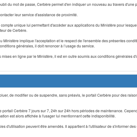
 d'oubli du mot de passe, Cerbère permet d'en indiquer un nouveau au travers d'une
 contacter leur service d'assistance de proximité.
un compte unique lui permettant d'accèder aux applications du Ministère pour lesquelle
ateur de Cerbère.
du Ministère implique l'acceptation et le respect de l'ensemble des présentes condition
onditions générales, il doit renoncer à l’usage du service.
 mises en ligne par le Ministère, il est en outre soumis aux conditions générales d'
évoluer, de modifier ou de suspendre, sans préavis, le portail Cerbère pour des rais
 le portail Cerbère 7 jours sur 7, 24h sur 24h hors périodes de maintenance. Cepend
ion est alors affichée à l'usager lui mentionnant cette indisponibilité.
 d'utilisation peuvent être amendés. Il appartient à l'utilisateur de s'informer des 