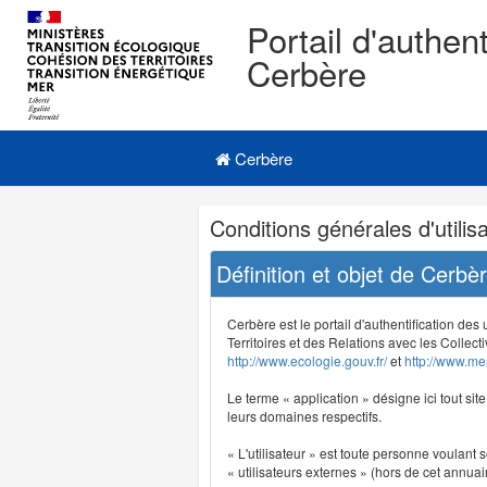
Portail d'authent
Cerbère
Navigation
Menu principal
principale
Cerbère
Navigation
Conditions générales d'utilisa
et
outils
Définition et objet de Cerbè
annexes
Cerbère est le portail d'authentification des
Territoires et des Relations avec les Collecti
http://www.ecologie.gouv.fr/
et
http://www.mer
Le terme « application » désigne ici tout sit
leurs domaines respectifs.
« L'utilisateur » est toute personne voulant s
« utilisateurs externes » (hors de cet annuair