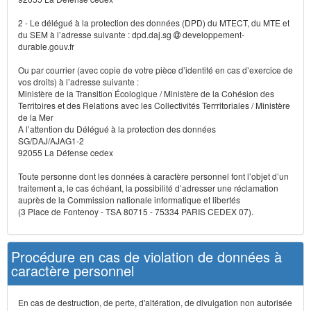
2 - Le délégué à la protection des données (DPD) du MTECT, du MTE et
du SEM à l’adresse suivante : dpd.daj.sg
developpement-
durable.gouv.fr
Ou par courrier (avec copie de votre pièce d’identité en cas d’exercice de
vos droits) à l’adresse suivante :
Ministère de la Transition Écologique / Ministère de la Cohésion des
Territoires et des Relations avec les Collectivités Terrritoriales / Ministère
de la Mer
A l’attention du Délégué à la protection des données
SG/DAJ/AJAG1-2
92055 La Défense cedex
Toute personne dont les données à caractère personnel font l’objet d’un
traitement a, le cas échéant, la possibilité d’adresser une réclamation
auprès de la Commission nationale informatique et libertés
(3 Place de Fontenoy - TSA 80715 - 75334 PARIS CEDEX 07).
Procédure en cas de violation de données à
caractère personnel
En cas de destruction, de perte, d'altération, de divulgation non autorisée