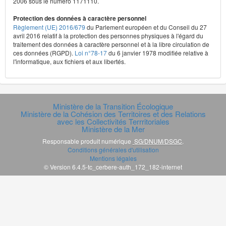
2006 sous le numéro 1171110.
Protection des données à caractère personnel
Règlement (UE) 2016/679
du Parlement européen et du Conseil du 27
avril 2016 relatif à la protection des personnes physiques à l'égard du
traitement des données à caractère personnel et à la libre circulation de
ces données (RGPD).
Loi n°78-17
du 6 janvier 1978 modifiée relative à
l'informatique, aux fichiers et aux libertés.
Ministère de la Transition Écologique
Ministère de la Cohésion des Territoires et des Relations
avec les Collectivités Terrritoriales
Ministère de la Mer
Responsable produit numérique
SG/DNUM/DSGC
.
Conditions générales d'utilisation
Mentions légales
© Version 6.4.5-tc_cerbere-auth_172_182-internet