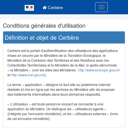
Navigation
Menu principal
principale
Cerbère
Toggle navigatio
Navigation
Conditions générales d'utilisation
et
outils
Définition et objet de Cerbère
annexes
Cerbère est le portail d'authentification des utilisateurs des applications
mises en oeuvre par le Ministère de la Transition Écologique, le
Ministère de la Cohésion des Territoires et des Relations avec les
Collectivités Terrritoriales et le Ministère de la Mer, ci-après dénommés
« le Ministère » (voir les sites des Ministères :
http://www.ecologie.gouv.fr/
et
http://www.mer.gouv.fr
).
Le terme « application » désigne ici tout site ou plateforme internet
réalisée et mis en ligne par les services du Ministère afin de proposer
des traitements informatisés dans leurs domaines respectifs.
« L'utilisateur » est toute personne voulant se connecter à une
application du Ministère. On distingue les « utilisateurs agents »
(intégrés par l'annuaire ministériel), et les « utilisateurs externes » (hors
de cet annuaire ministériel).