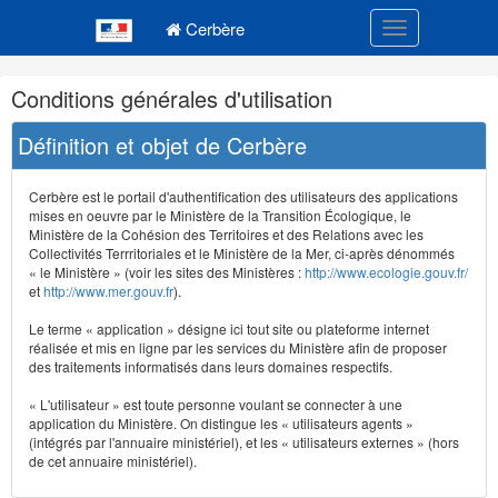
Navigation
Menu principal
principale
Cerbère
Toggle navigatio
Navigation
Conditions générales d'utilisation
et
outils
Définition et objet de Cerbère
annexes
Cerbère est le portail d'authentification des utilisateurs des applications
mises en oeuvre par le Ministère de la Transition Écologique, le
Ministère de la Cohésion des Territoires et des Relations avec les
Collectivités Terrritoriales et le Ministère de la Mer, ci-après dénommés
« le Ministère » (voir les sites des Ministères :
http://www.ecologie.gouv.fr/
et
http://www.mer.gouv.fr
).
Le terme « application » désigne ici tout site ou plateforme internet
réalisée et mis en ligne par les services du Ministère afin de proposer
des traitements informatisés dans leurs domaines respectifs.
« L'utilisateur » est toute personne voulant se connecter à une
application du Ministère. On distingue les « utilisateurs agents »
(intégrés par l'annuaire ministériel), et les « utilisateurs externes » (hors
de cet annuaire ministériel).