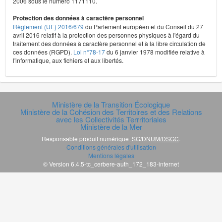
2006 sous le numéro 1171110.
Protection des données à caractère personnel
Règlement (UE) 2016/679
du Parlement européen et du Conseil du 27
avril 2016 relatif à la protection des personnes physiques à l'égard du
traitement des données à caractère personnel et à la libre circulation de
ces données (RGPD).
Loi n°78-17
du 6 janvier 1978 modifiée relative à
l'informatique, aux fichiers et aux libertés.
Ministère de la Transition Écologique
Ministère de la Cohésion des Territoires et des Relations
avec les Collectivités Terrritoriales
Ministère de la Mer
Responsable produit numérique
SG/DNUM/DSGC
.
Conditions générales d'utilisation
Mentions légales
© Version 6.4.5-tc_cerbere-auth_172_183-internet