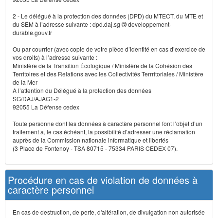
2 - Le délégué à la protection des données (DPD) du MTECT, du MTE et
du SEM à l’adresse suivante : dpd.daj.sg
developpement-
durable.gouv.fr
Ou par courrier (avec copie de votre pièce d’identité en cas d’exercice de
vos droits) à l’adresse suivante :
Ministère de la Transition Écologique / Ministère de la Cohésion des
Territoires et des Relations avec les Collectivités Terrritoriales / Ministère
de la Mer
A l’attention du Délégué à la protection des données
SG/DAJ/AJAG1-2
92055 La Défense cedex
Toute personne dont les données à caractère personnel font l’objet d’un
traitement a, le cas échéant, la possibilité d’adresser une réclamation
auprès de la Commission nationale informatique et libertés
(3 Place de Fontenoy - TSA 80715 - 75334 PARIS CEDEX 07).
Procédure en cas de violation de données à
caractère personnel
En cas de destruction, de perte, d'altération, de divulgation non autorisée