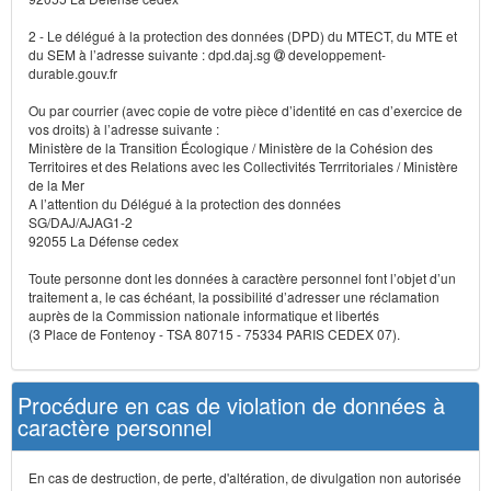
2 - Le délégué à la protection des données (DPD) du MTECT, du MTE et
du SEM à l’adresse suivante : dpd.daj.sg
developpement-
durable.gouv.fr
Ou par courrier (avec copie de votre pièce d’identité en cas d’exercice de
vos droits) à l’adresse suivante :
Ministère de la Transition Écologique / Ministère de la Cohésion des
Territoires et des Relations avec les Collectivités Terrritoriales / Ministère
de la Mer
A l’attention du Délégué à la protection des données
SG/DAJ/AJAG1-2
92055 La Défense cedex
Toute personne dont les données à caractère personnel font l’objet d’un
traitement a, le cas échéant, la possibilité d’adresser une réclamation
auprès de la Commission nationale informatique et libertés
(3 Place de Fontenoy - TSA 80715 - 75334 PARIS CEDEX 07).
Procédure en cas de violation de données à
caractère personnel
En cas de destruction, de perte, d'altération, de divulgation non autorisée