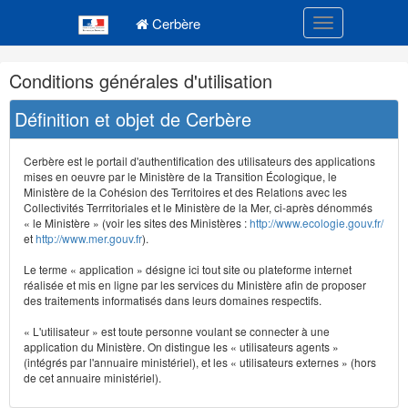
Navigation
Menu principal
principale
Cerbère
Toggle navigatio
Navigation
Conditions générales d'utilisation
et
outils
Définition et objet de Cerbère
annexes
Cerbère est le portail d'authentification des utilisateurs des applications
mises en oeuvre par le Ministère de la Transition Écologique, le
Ministère de la Cohésion des Territoires et des Relations avec les
Collectivités Terrritoriales et le Ministère de la Mer, ci-après dénommés
« le Ministère » (voir les sites des Ministères :
http://www.ecologie.gouv.fr/
et
http://www.mer.gouv.fr
).
Le terme « application » désigne ici tout site ou plateforme internet
réalisée et mis en ligne par les services du Ministère afin de proposer
des traitements informatisés dans leurs domaines respectifs.
« L'utilisateur » est toute personne voulant se connecter à une
application du Ministère. On distingue les « utilisateurs agents »
(intégrés par l'annuaire ministériel), et les « utilisateurs externes » (hors
de cet annuaire ministériel).