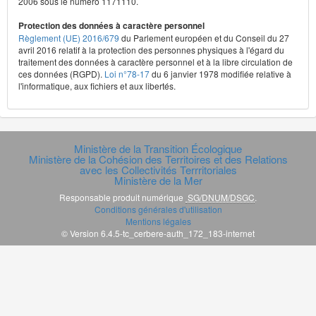
2006 sous le numéro 1171110.
Protection des données à caractère personnel
Règlement (UE) 2016/679
du Parlement européen et du Conseil du 27
avril 2016 relatif à la protection des personnes physiques à l'égard du
traitement des données à caractère personnel et à la libre circulation de
ces données (RGPD).
Loi n°78-17
du 6 janvier 1978 modifiée relative à
l'informatique, aux fichiers et aux libertés.
Ministère de la Transition Écologique
Ministère de la Cohésion des Territoires et des Relations
avec les Collectivités Terrritoriales
Ministère de la Mer
Responsable produit numérique
SG/DNUM/DSGC
.
Conditions générales d'utilisation
Mentions légales
© Version 6.4.5-tc_cerbere-auth_172_183-internet