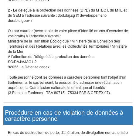
2 - Le délégué à la protection des données (DPD) du MTECT, du MTE et
du SEM à l’adresse suivante : dpd.daj.sg
developpement-
durable.gouv.fr
Ou par courrier (avec copie de votre pièce d’identité en cas d’exercice de
vos droits) à l’adresse suivante :
Ministère de la Transition Écologique / Ministère de la Cohésion des
Territoires et des Relations avec les Collectivités Terrritoriales / Ministère
de la Mer
A l’attention du Délégué à la protection des données
SG/DAJ/AJAG1-2
92055 La Défense cedex
Toute personne dont les données à caractère personnel font l’objet d’un
traitement a, le cas échéant, la possibilité d’adresser une réclamation
auprès de la Commission nationale informatique et libertés
(3 Place de Fontenoy - TSA 80715 - 75334 PARIS CEDEX 07).
Procédure en cas de violation de données à
caractère personnel
En cas de destruction, de perte, d'altération, de divulgation non autorisée