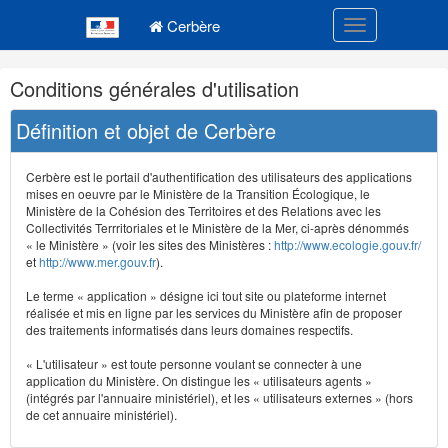
Navigation
Menu principal
principale
Cerbère
Toggle navigatio
Navigation
Conditions générales d'utilisation
et
outils
Définition et objet de Cerbère
annexes
Cerbère est le portail d'authentification des utilisateurs des applications
mises en oeuvre par le Ministère de la Transition Écologique, le
Ministère de la Cohésion des Territoires et des Relations avec les
Collectivités Terrritoriales et le Ministère de la Mer, ci-après dénommés
« le Ministère » (voir les sites des Ministères :
http://www.ecologie.gouv.fr/
et
http://www.mer.gouv.fr
).
Le terme « application » désigne ici tout site ou plateforme internet
réalisée et mis en ligne par les services du Ministère afin de proposer
des traitements informatisés dans leurs domaines respectifs.
« L'utilisateur » est toute personne voulant se connecter à une
application du Ministère. On distingue les « utilisateurs agents »
(intégrés par l'annuaire ministériel), et les « utilisateurs externes » (hors
de cet annuaire ministériel).