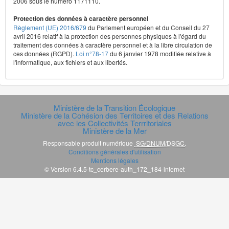
2006 sous le numéro 1171110.
Protection des données à caractère personnel
Règlement (UE) 2016/679
du Parlement européen et du Conseil du 27
avril 2016 relatif à la protection des personnes physiques à l'égard du
traitement des données à caractère personnel et à la libre circulation de
ces données (RGPD).
Loi n°78-17
du 6 janvier 1978 modifiée relative à
l'informatique, aux fichiers et aux libertés.
Ministère de la Transition Écologique
Ministère de la Cohésion des Territoires et des Relations
avec les Collectivités Terrritoriales
Ministère de la Mer
Responsable produit numérique
SG/DNUM/DSGC
.
Conditions générales d'utilisation
Mentions légales
© Version 6.4.5-tc_cerbere-auth_172_184-internet