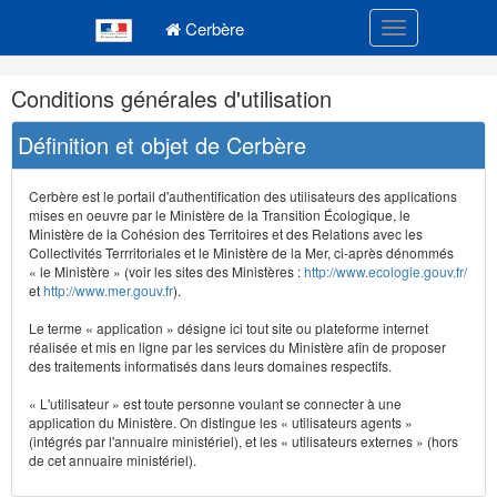
Navigation
Menu principal
principale
Cerbère
Toggle navigatio
Navigation
Conditions générales d'utilisation
et
outils
Définition et objet de Cerbère
annexes
Cerbère est le portail d'authentification des utilisateurs des applications
mises en oeuvre par le Ministère de la Transition Écologique, le
Ministère de la Cohésion des Territoires et des Relations avec les
Collectivités Terrritoriales et le Ministère de la Mer, ci-après dénommés
« le Ministère » (voir les sites des Ministères :
http://www.ecologie.gouv.fr/
et
http://www.mer.gouv.fr
).
Le terme « application » désigne ici tout site ou plateforme internet
réalisée et mis en ligne par les services du Ministère afin de proposer
des traitements informatisés dans leurs domaines respectifs.
« L'utilisateur » est toute personne voulant se connecter à une
application du Ministère. On distingue les « utilisateurs agents »
(intégrés par l'annuaire ministériel), et les « utilisateurs externes » (hors
de cet annuaire ministériel).