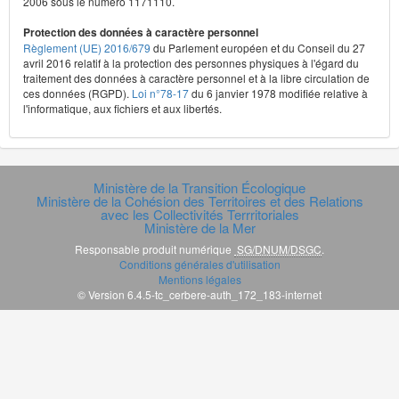
2006 sous le numéro 1171110.
Protection des données à caractère personnel
Règlement (UE) 2016/679
du Parlement européen et du Conseil du 27
avril 2016 relatif à la protection des personnes physiques à l'égard du
traitement des données à caractère personnel et à la libre circulation de
ces données (RGPD).
Loi n°78-17
du 6 janvier 1978 modifiée relative à
l'informatique, aux fichiers et aux libertés.
Ministère de la Transition Écologique
Ministère de la Cohésion des Territoires et des Relations
avec les Collectivités Terrritoriales
Ministère de la Mer
Responsable produit numérique
SG/DNUM/DSGC
.
Conditions générales d'utilisation
Mentions légales
© Version 6.4.5-tc_cerbere-auth_172_183-internet