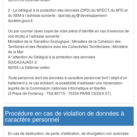
2 - Le délégué à la protection des données (DPD) du MTECT, du MTE et
du SEM à l’adresse suivante : dpd.daj.sg
developpement-
durable.gouv.fr
Ou par courrier (avec copie de votre pièce d’identité en cas d’exercice de
vos droits) à l’adresse suivante :
Ministère de la Transition Écologique / Ministère de la Cohésion des
Territoires et des Relations avec les Collectivités Terrritoriales / Ministère
de la Mer
A l’attention du Délégué à la protection des données
SG/DAJ/AJAG1-2
92055 La Défense cedex
Toute personne dont les données à caractère personnel font l’objet d’un
traitement a, le cas échéant, la possibilité d’adresser une réclamation
auprès de la Commission nationale informatique et libertés
(3 Place de Fontenoy - TSA 80715 - 75334 PARIS CEDEX 07).
Procédure en cas de violation de données à
caractère personnel
En cas de destruction, de perte, d'altération, de divulgation non autorisée