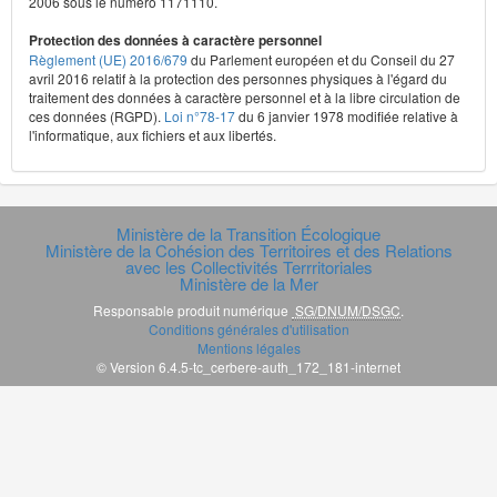
2006 sous le numéro 1171110.
Protection des données à caractère personnel
Règlement (UE) 2016/679
du Parlement européen et du Conseil du 27
avril 2016 relatif à la protection des personnes physiques à l'égard du
traitement des données à caractère personnel et à la libre circulation de
ces données (RGPD).
Loi n°78-17
du 6 janvier 1978 modifiée relative à
l'informatique, aux fichiers et aux libertés.
Ministère de la Transition Écologique
Ministère de la Cohésion des Territoires et des Relations
avec les Collectivités Terrritoriales
Ministère de la Mer
Responsable produit numérique
SG/DNUM/DSGC
.
Conditions générales d'utilisation
Mentions légales
© Version 6.4.5-tc_cerbere-auth_172_181-internet