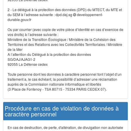
2 - Le délégué à la protection des données (DPD) du MTECT, du MTE et
du SEM à l’adresse suivante : dpd.daj.sg
developpement-
durable.gouv.fr
Ou par courrier (avec copie de votre pièce d’identité en cas d’exercice de
vos droits) à l’adresse suivante :
Ministère de la Transition Écologique / Ministère de la Cohésion des
Territoires et des Relations avec les Collectivités Terrritoriales / Ministère
de la Mer
A l’attention du Délégué à la protection des données
SG/DAJ/AJAG1-2
92055 La Défense cedex
Toute personne dont les données à caractère personnel font l’objet d’un
traitement a, le cas échéant, la possibilité d’adresser une réclamation
auprès de la Commission nationale informatique et libertés
(3 Place de Fontenoy - TSA 80715 - 75334 PARIS CEDEX 07).
Procédure en cas de violation de données à
caractère personnel
En cas de destruction, de perte, d'altération, de divulgation non autorisée