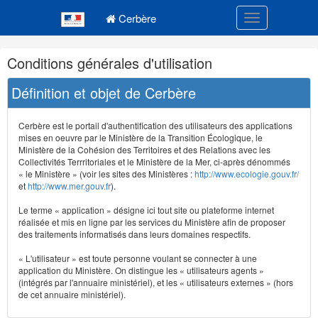
Navigation
Menu principal
principale
Cerbère
Toggle navigatio
Navigation
Conditions générales d'utilisation
et
outils
Définition et objet de Cerbère
annexes
Cerbère est le portail d'authentification des utilisateurs des applications
mises en oeuvre par le Ministère de la Transition Écologique, le
Ministère de la Cohésion des Territoires et des Relations avec les
Collectivités Terrritoriales et le Ministère de la Mer, ci-après dénommés
« le Ministère » (voir les sites des Ministères :
http://www.ecologie.gouv.fr/
et
http://www.mer.gouv.fr
).
Le terme « application » désigne ici tout site ou plateforme internet
réalisée et mis en ligne par les services du Ministère afin de proposer
des traitements informatisés dans leurs domaines respectifs.
« L'utilisateur » est toute personne voulant se connecter à une
application du Ministère. On distingue les « utilisateurs agents »
(intégrés par l'annuaire ministériel), et les « utilisateurs externes » (hors
de cet annuaire ministériel).