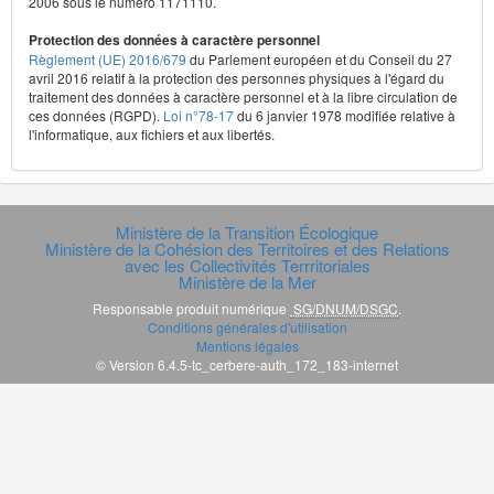
2006 sous le numéro 1171110.
Protection des données à caractère personnel
Règlement (UE) 2016/679
du Parlement européen et du Conseil du 27
avril 2016 relatif à la protection des personnes physiques à l'égard du
traitement des données à caractère personnel et à la libre circulation de
ces données (RGPD).
Loi n°78-17
du 6 janvier 1978 modifiée relative à
l'informatique, aux fichiers et aux libertés.
Ministère de la Transition Écologique
Ministère de la Cohésion des Territoires et des Relations
avec les Collectivités Terrritoriales
Ministère de la Mer
Responsable produit numérique
SG/DNUM/DSGC
.
Conditions générales d'utilisation
Mentions légales
© Version 6.4.5-tc_cerbere-auth_172_183-internet