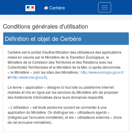
Navigation
Menu principal
principale
Cerbère
Toggle navigatio
Navigation
Conditions générales d'utilisation
et
outils
Définition et objet de Cerbère
annexes
Cerbère est le portail d'authentification des utilisateurs des applications
mises en oeuvre par le Ministère de la Transition Écologique, le
Ministère de la Cohésion des Territoires et des Relations avec les
Collectivités Terrritoriales et le Ministère de la Mer, ci-après dénommés
« le Ministère » (voir les sites des Ministères :
http://www.ecologie.gouv.fr/
et
http://www.mer.gouv.fr
).
Le terme « application » désigne ici tout site ou plateforme internet
réalisée et mis en ligne par les services du Ministère afin de proposer
des traitements informatisés dans leurs domaines respectifs.
« L'utilisateur » est toute personne voulant se connecter à une
application du Ministère. On distingue les « utilisateurs agents »
(intégrés par l'annuaire ministériel), et les « utilisateurs externes » (hors
de cet annuaire ministériel).