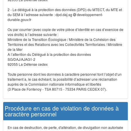
2 - Le délégué à la protection des données (DPD) du MTECT, du MTE et
du SEM à l’adresse suivante : dpd.daj.sg
developpement-
durable.gouv.fr
Ou par courrier (avec copie de votre pièce d’identité en cas d’exercice de
vos droits) à l’adresse suivante :
Ministère de la Transition Écologique / Ministère de la Cohésion des
Territoires et des Relations avec les Collectivités Terrritoriales / Ministère
de la Mer
A l’attention du Délégué à la protection des données
SG/DAJ/AJAG1-2
92055 La Défense cedex
Toute personne dont les données à caractère personnel font l’objet d’un
traitement a, le cas échéant, la possibilité d’adresser une réclamation
auprès de la Commission nationale informatique et libertés
(3 Place de Fontenoy - TSA 80715 - 75334 PARIS CEDEX 07).
Procédure en cas de violation de données à
caractère personnel
En cas de destruction, de perte, d'altération, de divulgation non autorisée