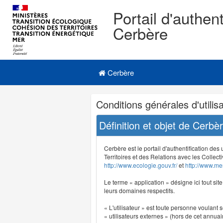
Portail d'authent
Cerbère
Navigation
Menu principal
principale
Cerbère
Navigation
Conditions générales d'utilisa
et
outils
Définition et objet de Cerbè
annexes
Cerbère est le portail d'authentification des
Territoires et des Relations avec les Collecti
http://www.ecologie.gouv.fr/
et
http://www.mer
Le terme « application » désigne ici tout sit
leurs domaines respectifs.
« L'utilisateur » est toute personne voulant s
« utilisateurs externes » (hors de cet annuair