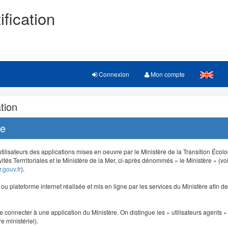
ification
Connexion
Mon compte
tion
re
 utilisateurs des applications mises en oeuvre par le Ministère de la Transition Éco
vités Terrritoriales et le Ministère de la Mer, ci-après dénommés « le Ministère » (voi
.gouv.fr
).
e ou plateforme internet réalisée et mis en ligne par les services du Ministère afin 
e connecter à une application du Ministère. On distingue les « utilisateurs agents » (
e ministériel).