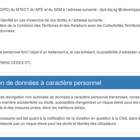
 (DPD) du MTECT, du MTE et du SEM à l’adresse suivante : dpd.daj.sg
developpe
identité en cas d’exercice de vos droits) à l’adresse suivante :
tère de la Cohésion des Territoires et des Relations avec les Collectivités Terrritori
s données
 personnel font l’objet d’un traitement a, le cas échéant, la possibilité d’adresse
 PARIS CEDEX 07).
ion de données à caractère personnel
on, de divulgation non autorisée de données à caractère personnel transmises, conse
anière accidentelle ou illicite, susceptible d'engendrer un risque élevé pour les droi
s et des mesures prises, dans les meilleurs délais.
ssaire soit fait quant à la notification de la violation en question à la CNIL dans 
sente pas un risque élevé pour les droits et libertés des utilisateurs.