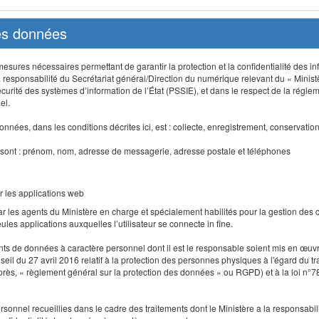
des données
sures nécessaires permettant de garantir la protection et la confidentialité des info
 responsabilité du Secrétariat général/Direction du numérique relevant du « Minist
curité des systèmes d’information de l’État (PSSIE), et dans le respect de la régle
el.
nnées, dans les conditions décrites ici, est : collecte, enregistrement, conservatio
 sont : prénom, nom, adresse de messagerie, adresse postale et téléphones
r les applications web
r les agents du Ministère en charge et spécialement habilités pour la gestion des
seules applications auxquelles l’utilisateur se connecte in fine.
ents de données à caractère personnel dont il est le responsable soient mis en œ
l du 27 avril 2016 relatif à la protection des personnes physiques à l'égard du 
-après, « règlement général sur la protection des données » ou RGPD) et à la loi n°7
 personnel recueillies dans le cadre des traitements dont le Ministère a la responsabi