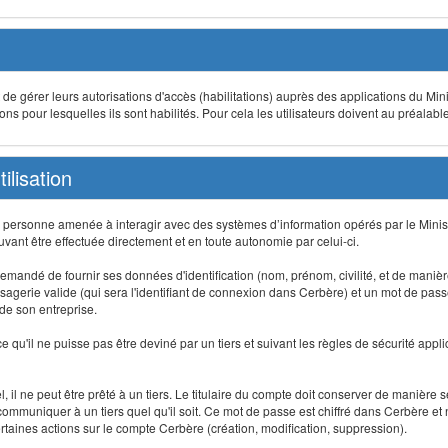
t de gérer leurs autorisations d'accès (habilitations) auprès des applications du Mini
s pour lesquelles ils sont habilités. Pour cela les utilisateurs doivent au préalabl
ilisation
te personne amenée à interagir avec des systèmes d’information opérés par le Minis
uvant être effectuée directement et en toute autonomie par celui-ci.
 est demandé de fournir ses données d'identification (nom, prénom, civilité, et de maniè
agerie valide (qui sera l'identifiant de connexion dans Cerbère) et un mot de passe pe
 de son entreprise.
e qu'il ne puisse pas être deviné par un tiers et suivant les règles de sécurité appl
 il ne peut être prêté à un tiers. Le titulaire du compte doit conserver de manière s
mmuniquer à un tiers quel qu'il soit. Ce mot de passe est chiffré dans Cerbère et 
taines actions sur le compte Cerbère (création, modification, suppression).