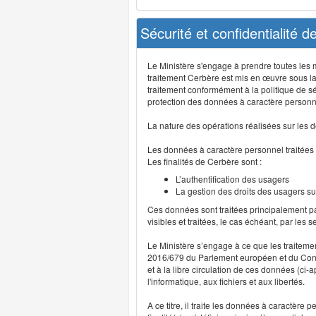
Sécurité et confidentialité 
Le Ministère s'engage à prendre toutes les me
traitement Cerbère est mis en œuvre sous la
traitement conformément à la politique de sé
protection des données à caractère personn
La nature des opérations réalisées sur les do
Les données à caractère personnel traitées
Les finalités de Cerbère sont :
L’authentification des usagers
La gestion des droits des usagers su
Ces données sont traitées principalement pa
visibles et traitées, le cas échéant, par les 
Le Ministère s’engage à ce que les traitem
2016/679 du Parlement européen et du Consei
et à la libre circulation de ces données (ci
l'informatique, aux fichiers et aux libertés.
A ce titre, il traite les données à caractère