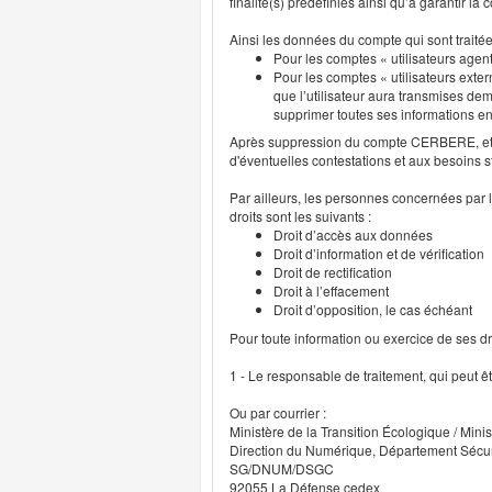
finalité(s) prédéfinies ainsi qu’à garantir l
Ainsi les données du compte qui sont traité
Pour les comptes « utilisateurs agent
Pour les comptes « utilisateurs exter
que l’utilisateur aura transmises deme
supprimer toutes ses informations 
Après suppression du compte CERBERE, et p
d'éventuelles contestations et aux besoins s
Par ailleurs, les personnes concernées par l
droits sont les suivants :
Droit d’accès aux données
Droit d’information et de vérification
Droit de rectification
Droit à l’effacement
Droit d’opposition, le cas échéant
Pour toute information ou exercice de ses droi
1 - Le responsable de traitement, qui peut ê
Ou par courrier :
Ministère de la Transition Écologique / Minis
Direction du Numérique, Département Sécu
SG/DNUM/DSGC
92055 La Défense cedex