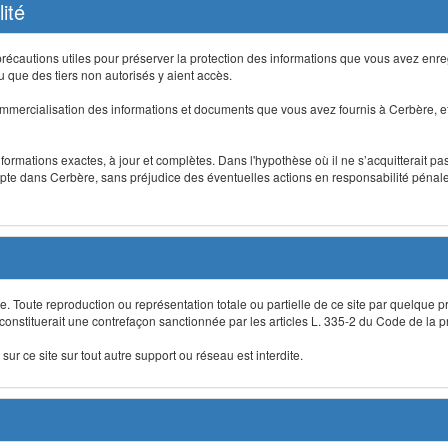
ité
précautions utiles pour préserver la protection des informations que vous avez en
que des tiers non autorisés y aient accès.
mmercialisation des informations et documents que vous avez fournis à Cerbère, et
informations exactes, à jour et complètes. Dans l'hypothèse où il ne s’acquitterait p
te dans Cerbère, sans préjudice des éventuelles actions en responsabilité pénale 
re. Toute reproduction ou représentation totale ou partielle de ce site par quelque p
 constituerait une contrefaçon sanctionnée par les articles L. 335-2 du Code de la pro
sur ce site sur tout autre support ou réseau est interdite.