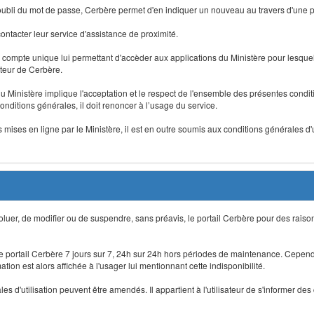
 d'oubli du mot de passe, Cerbère permet d'en indiquer un nouveau au travers d'une
 contacter leur service d'assistance de proximité.
un compte unique lui permettant d'accèder aux applications du Ministère pour lesquelle
ateur de Cerbère.
du Ministère implique l'acceptation et le respect de l'ensemble des présentes condition
onditions générales, il doit renoncer à l’usage du service.
 mises en ligne par le Ministère, il est en outre soumis aux conditions générales d'
évoluer, de modifier ou de suspendre, sans préavis, le portail Cerbère pour des rais
 le portail Cerbère 7 jours sur 7, 24h sur 24h hors périodes de maintenance. Cepend
ion est alors affichée à l'usager lui mentionnant cette indisponibilité.
 d'utilisation peuvent être amendés. Il appartient à l'utilisateur de s'informer des 