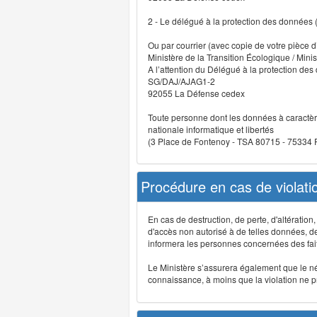
2 - Le délégué à la protection des données
Ou par courrier (avec copie de votre pièce d’
Ministère de la Transition Écologique / Minis
A l’attention du Délégué à la protection de
SG/DAJ/AJAG1-2
92055 La Défense cedex
Toute personne dont les données à caractère
nationale informatique et libertés
(3 Place de Fontenoy - TSA 80715 - 75334
Procédure en cas de violat
En cas de destruction, de perte, d'altérati
d'accès non autorisé à de telles données, de m
informera les personnes concernées des fait
Le Ministère s’assurera également que le néce
connaissance, à moins que la violation ne pré