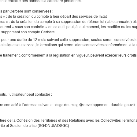
a confidentialité des données à caractère personnel.
es par Cerbère sont conservées :
s » : de la création du compte à leur départ des services de l'Etat
nes » : de la création du compte à sa suppression du référentiel (table annuaire) ét
urent « sous son contrôle » en ce qu’il peut, à tout moment, les modifier ou les supp
en supprimant son compte Cerbère.
our une durée de 12 mois suivant cette suppression, seules seront conservées le
tatistiques du service, informations qui seront alors conservées conformément à la
e traitement, conformément à la législation en vigueur, peuvent exercer leurs droi
ts, l’utilisateur peut contacter :
tre contacté à l’adresse suivante : dsgc.dnum.sg
developpement-durable.gouv.fr
tère de la Cohésion des Territoires et des Relations avec les Collectivités Terrritori
rité et Gestion de crise (SG/DNUM/DSGC)