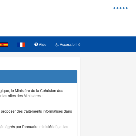
Menu
d'access
Aide
Accessibilité
logique, le Ministère de la Cohésion des
r les sites des Ministères :
de proposer des traitements informatisés dans
intégrés par l'annuaire ministériel), et les