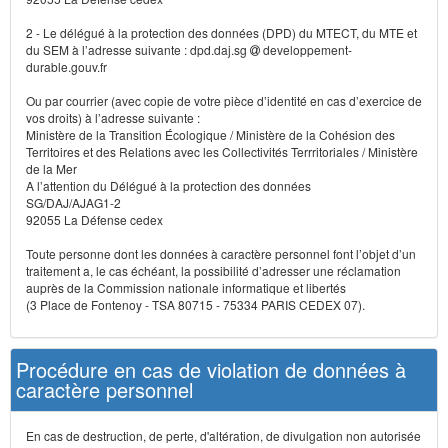
2 - Le délégué à la protection des données (DPD) du MTECT, du MTE et
du SEM à l’adresse suivante : dpd.daj.sg
developpement-
durable.gouv.fr
Ou par courrier (avec copie de votre pièce d’identité en cas d’exercice de
vos droits) à l’adresse suivante :
Ministère de la Transition Écologique / Ministère de la Cohésion des
Territoires et des Relations avec les Collectivités Terrritoriales / Ministère
de la Mer
A l’attention du Délégué à la protection des données
SG/DAJ/AJAG1-2
92055 La Défense cedex
Toute personne dont les données à caractère personnel font l’objet d’un
traitement a, le cas échéant, la possibilité d’adresser une réclamation
auprès de la Commission nationale informatique et libertés
(3 Place de Fontenoy - TSA 80715 - 75334 PARIS CEDEX 07).
Procédure en cas de violation de données à
caractère personnel
En cas de destruction, de perte, d'altération, de divulgation non autorisée