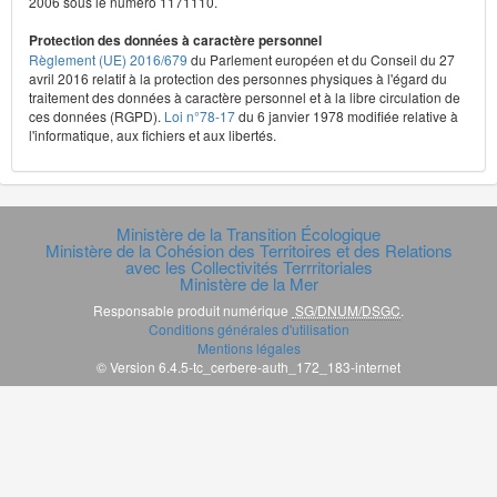
2006 sous le numéro 1171110.
Protection des données à caractère personnel
Règlement (UE) 2016/679
du Parlement européen et du Conseil du 27
avril 2016 relatif à la protection des personnes physiques à l'égard du
traitement des données à caractère personnel et à la libre circulation de
ces données (RGPD).
Loi n°78-17
du 6 janvier 1978 modifiée relative à
l'informatique, aux fichiers et aux libertés.
Ministère de la Transition Écologique
Ministère de la Cohésion des Territoires et des Relations
avec les Collectivités Terrritoriales
Ministère de la Mer
Responsable produit numérique
SG/DNUM/DSGC
.
Conditions générales d'utilisation
Mentions légales
© Version 6.4.5-tc_cerbere-auth_172_183-internet