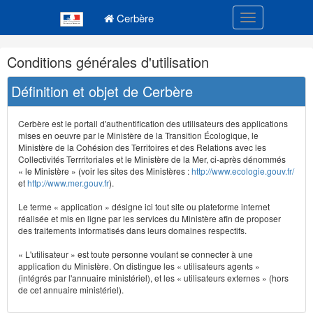
Navigation
Menu principal
principale
Cerbère
Toggle navigatio
Navigation
Conditions générales d'utilisation
et
outils
Définition et objet de Cerbère
annexes
Cerbère est le portail d'authentification des utilisateurs des applications
mises en oeuvre par le Ministère de la Transition Écologique, le
Ministère de la Cohésion des Territoires et des Relations avec les
Collectivités Terrritoriales et le Ministère de la Mer, ci-après dénommés
« le Ministère » (voir les sites des Ministères :
http://www.ecologie.gouv.fr/
et
http://www.mer.gouv.fr
).
Le terme « application » désigne ici tout site ou plateforme internet
réalisée et mis en ligne par les services du Ministère afin de proposer
des traitements informatisés dans leurs domaines respectifs.
« L'utilisateur » est toute personne voulant se connecter à une
application du Ministère. On distingue les « utilisateurs agents »
(intégrés par l'annuaire ministériel), et les « utilisateurs externes » (hors
de cet annuaire ministériel).