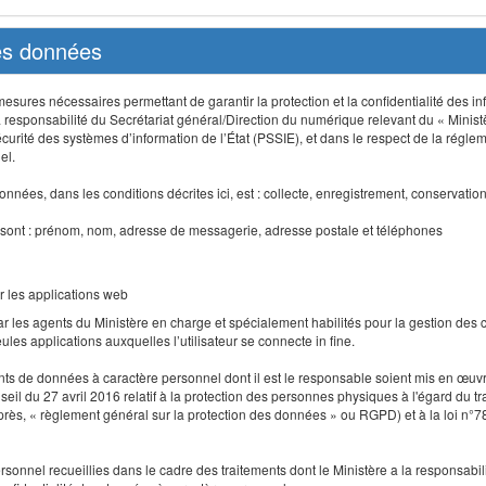
des données
sures nécessaires permettant de garantir la protection et la confidentialité des info
 responsabilité du Secrétariat général/Direction du numérique relevant du « Minist
curité des systèmes d’information de l’État (PSSIE), et dans le respect de la régle
el.
nnées, dans les conditions décrites ici, est : collecte, enregistrement, conservatio
 sont : prénom, nom, adresse de messagerie, adresse postale et téléphones
r les applications web
r les agents du Ministère en charge et spécialement habilités pour la gestion des
seules applications auxquelles l’utilisateur se connecte in fine.
ents de données à caractère personnel dont il est le responsable soient mis en œ
l du 27 avril 2016 relatif à la protection des personnes physiques à l'égard du 
-après, « règlement général sur la protection des données » ou RGPD) et à la loi n°7
 personnel recueillies dans le cadre des traitements dont le Ministère a la responsabi