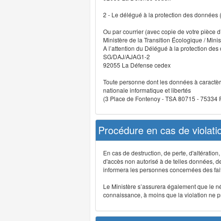
2 - Le délégué à la protection des données
Ou par courrier (avec copie de votre pièce d’
Ministère de la Transition Écologique / Minis
A l’attention du Délégué à la protection de
SG/DAJ/AJAG1-2
92055 La Défense cedex
Toute personne dont les données à caractère
nationale informatique et libertés
(3 Place de Fontenoy - TSA 80715 - 75334
Procédure en cas de violat
En cas de destruction, de perte, d'altérati
d'accès non autorisé à de telles données, de m
informera les personnes concernées des fait
Le Ministère s’assurera également que le néce
connaissance, à moins que la violation ne pré