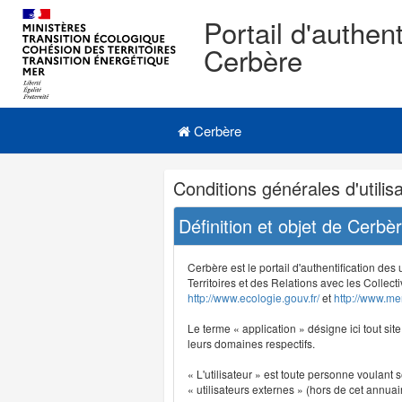
Portail d'authent
Cerbère
Navigation
Menu principal
principale
Cerbère
Navigation
Conditions générales d'utilisa
et
outils
Définition et objet de Cerbè
annexes
Cerbère est le portail d'authentification des
Territoires et des Relations avec les Collecti
http://www.ecologie.gouv.fr/
et
http://www.mer
Le terme « application » désigne ici tout sit
leurs domaines respectifs.
« L'utilisateur » est toute personne voulant s
« utilisateurs externes » (hors de cet annuair