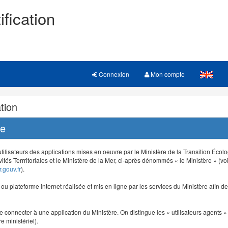
ification
Connexion
Mon compte
tion
re
 utilisateurs des applications mises en oeuvre par le Ministère de la Transition Éco
vités Terrritoriales et le Ministère de la Mer, ci-après dénommés « le Ministère » (voi
.gouv.fr
).
e ou plateforme internet réalisée et mis en ligne par les services du Ministère afin 
e connecter à une application du Ministère. On distingue les « utilisateurs agents » (
e ministériel).