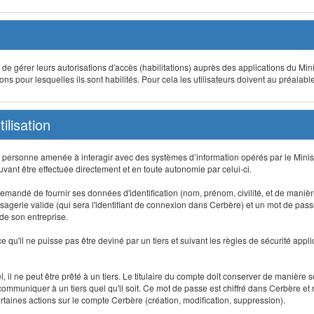
t de gérer leurs autorisations d'accès (habilitations) auprès des applications du Mini
s pour lesquelles ils sont habilités. Pour cela les utilisateurs doivent au préalabl
ilisation
te personne amenée à interagir avec des systèmes d’information opérés par le Minis
uvant être effectuée directement et en toute autonomie par celui-ci.
 est demandé de fournir ses données d'identification (nom, prénom, civilité, et de maniè
agerie valide (qui sera l'identifiant de connexion dans Cerbère) et un mot de passe pe
 de son entreprise.
e qu'il ne puisse pas être deviné par un tiers et suivant les règles de sécurité appl
 il ne peut être prêté à un tiers. Le titulaire du compte doit conserver de manière s
mmuniquer à un tiers quel qu'il soit. Ce mot de passe est chiffré dans Cerbère et 
taines actions sur le compte Cerbère (création, modification, suppression).