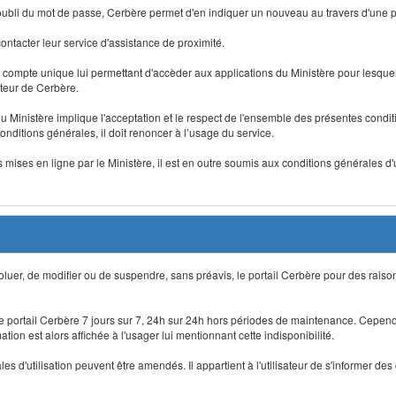
 d'oubli du mot de passe, Cerbère permet d'en indiquer un nouveau au travers d'une
 contacter leur service d'assistance de proximité.
un compte unique lui permettant d'accèder aux applications du Ministère pour lesquelle
ateur de Cerbère.
du Ministère implique l'acceptation et le respect de l'ensemble des présentes condition
onditions générales, il doit renoncer à l’usage du service.
 mises en ligne par le Ministère, il est en outre soumis aux conditions générales d'
évoluer, de modifier ou de suspendre, sans préavis, le portail Cerbère pour des rais
 le portail Cerbère 7 jours sur 7, 24h sur 24h hors périodes de maintenance. Cepend
ion est alors affichée à l'usager lui mentionnant cette indisponibilité.
 d'utilisation peuvent être amendés. Il appartient à l'utilisateur de s'informer des 