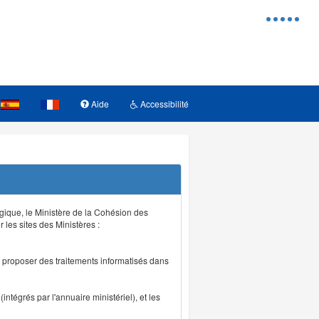
Menu
d'access
Aide
Accessibilité
logique, le Ministère de la Cohésion des
r les sites des Ministères :
de proposer des traitements informatisés dans
intégrés par l'annuaire ministériel), et les