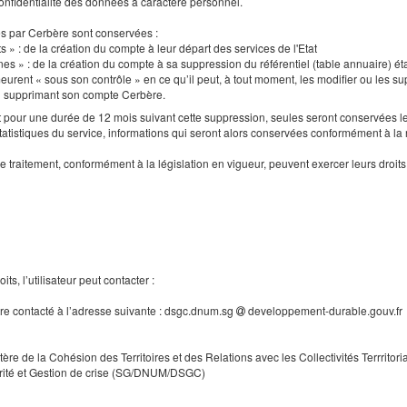
a confidentialité des données à caractère personnel.
es par Cerbère sont conservées :
s » : de la création du compte à leur départ des services de l'Etat
nes » : de la création du compte à sa suppression du référentiel (table annuaire) ét
urent « sous son contrôle » en ce qu’il peut, à tout moment, les modifier ou les supp
en supprimant son compte Cerbère.
our une durée de 12 mois suivant cette suppression, seules seront conservées le
tatistiques du service, informations qui seront alors conservées conformément à la
e traitement, conformément à la législation en vigueur, peuvent exercer leurs droi
ts, l’utilisateur peut contacter :
tre contacté à l’adresse suivante : dsgc.dnum.sg
developpement-durable.gouv.fr
tère de la Cohésion des Territoires et des Relations avec les Collectivités Terrritori
rité et Gestion de crise (SG/DNUM/DSGC)