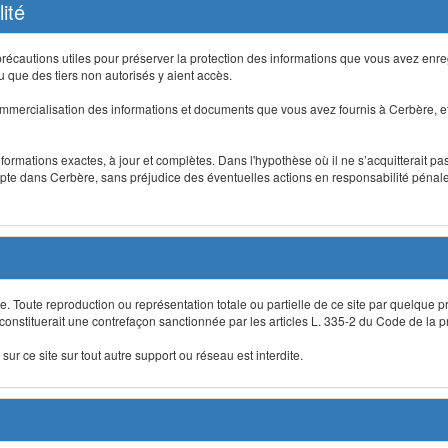
ité
précautions utiles pour préserver la protection des informations que vous avez en
que des tiers non autorisés y aient accès.
mmercialisation des informations et documents que vous avez fournis à Cerbère, et
informations exactes, à jour et complètes. Dans l'hypothèse où il ne s’acquitterait p
te dans Cerbère, sans préjudice des éventuelles actions en responsabilité pénale 
re. Toute reproduction ou représentation totale ou partielle de ce site par quelque p
 constituerait une contrefaçon sanctionnée par les articles L. 335-2 du Code de la pro
sur ce site sur tout autre support ou réseau est interdite.