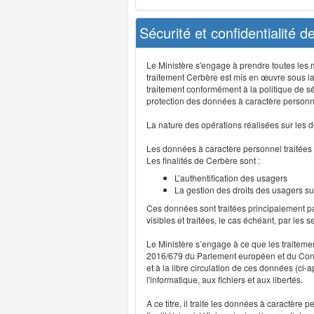
Sécurité et confidentialité 
Le Ministère s'engage à prendre toutes les me
traitement Cerbère est mis en œuvre sous la
traitement conformément à la politique de sé
protection des données à caractère personn
La nature des opérations réalisées sur les do
Les données à caractère personnel traitées
Les finalités de Cerbère sont :
L’authentification des usagers
La gestion des droits des usagers su
Ces données sont traitées principalement pa
visibles et traitées, le cas échéant, par les 
Le Ministère s’engage à ce que les traitem
2016/679 du Parlement européen et du Consei
et à la libre circulation de ces données (ci
l'informatique, aux fichiers et aux libertés.
A ce titre, il traite les données à caractère