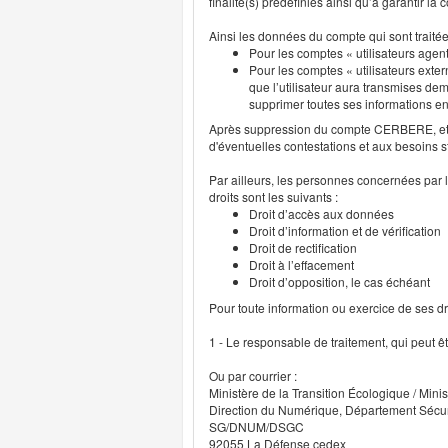
finalité(s) prédéfinies ainsi qu’à garantir l
Ainsi les données du compte qui sont traité
Pour les comptes « utilisateurs agent
Pour les comptes « utilisateurs exter
que l’utilisateur aura transmises deme
supprimer toutes ses informations 
Après suppression du compte CERBERE, et p
d'éventuelles contestations et aux besoins s
Par ailleurs, les personnes concernées par l
droits sont les suivants :
Droit d’accès aux données
Droit d’information et de vérification
Droit de rectification
Droit à l’effacement
Droit d’opposition, le cas échéant
Pour toute information ou exercice de ses droi
1 - Le responsable de traitement, qui peut ê
Ou par courrier :
Ministère de la Transition Écologique / Minis
Direction du Numérique, Département Sécu
SG/DNUM/DSGC
92055 La Défense cedex