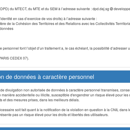
 (DPD) du MTECT, du MTE et du SEM à l’adresse suivante : dpd.daj.sg
developpe
identité en cas d’exercice de vos droits) à l’adresse suivante :
tère de la Cohésion des Territoires et des Relations avec les Collectivités Terrritori
s données
 personnel font l’objet d’un traitement a, le cas échéant, la possibilité d’adresse
 PARIS CEDEX 07).
ion de données à caractère personnel
on, de divulgation non autorisée de données à caractère personnel transmises, conse
anière accidentelle ou illicite, susceptible d'engendrer un risque élevé pour les droi
s et des mesures prises, dans les meilleurs délais.
ssaire soit fait quant à la notification de la violation en question à la CNIL dans 
sente pas un risque élevé pour les droits et libertés des utilisateurs.