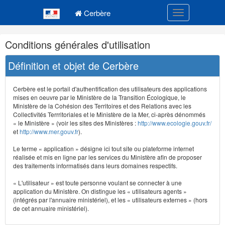
Navigation
Menu principal
principale
Cerbère
Toggle navigatio
Navigation
Conditions générales d'utilisation
et
outils
Définition et objet de Cerbère
annexes
Cerbère est le portail d'authentification des utilisateurs des applications
mises en oeuvre par le Ministère de la Transition Écologique, le
Ministère de la Cohésion des Territoires et des Relations avec les
Collectivités Terrritoriales et le Ministère de la Mer, ci-après dénommés
« le Ministère » (voir les sites des Ministères :
http://www.ecologie.gouv.fr/
et
http://www.mer.gouv.fr
).
Le terme « application » désigne ici tout site ou plateforme internet
réalisée et mis en ligne par les services du Ministère afin de proposer
des traitements informatisés dans leurs domaines respectifs.
« L'utilisateur » est toute personne voulant se connecter à une
application du Ministère. On distingue les « utilisateurs agents »
(intégrés par l'annuaire ministériel), et les « utilisateurs externes » (hors
de cet annuaire ministériel).