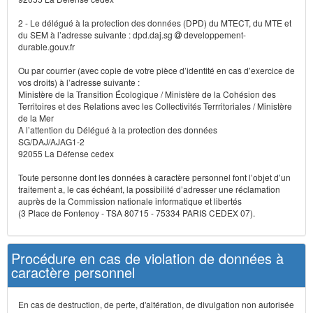
2 - Le délégué à la protection des données (DPD) du MTECT, du MTE et
du SEM à l’adresse suivante : dpd.daj.sg
developpement-
durable.gouv.fr
Ou par courrier (avec copie de votre pièce d’identité en cas d’exercice de
vos droits) à l’adresse suivante :
Ministère de la Transition Écologique / Ministère de la Cohésion des
Territoires et des Relations avec les Collectivités Terrritoriales / Ministère
de la Mer
A l’attention du Délégué à la protection des données
SG/DAJ/AJAG1-2
92055 La Défense cedex
Toute personne dont les données à caractère personnel font l’objet d’un
traitement a, le cas échéant, la possibilité d’adresser une réclamation
auprès de la Commission nationale informatique et libertés
(3 Place de Fontenoy - TSA 80715 - 75334 PARIS CEDEX 07).
Procédure en cas de violation de données à
caractère personnel
En cas de destruction, de perte, d'altération, de divulgation non autorisée