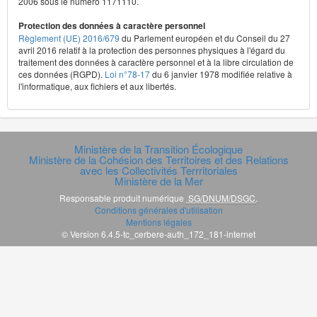
2006 sous le numéro 1171110.
Protection des données à caractère personnel
Règlement (UE) 2016/679
du Parlement européen et du Conseil du 27
avril 2016 relatif à la protection des personnes physiques à l'égard du
traitement des données à caractère personnel et à la libre circulation de
ces données (RGPD).
Loi n°78-17
du 6 janvier 1978 modifiée relative à
l'informatique, aux fichiers et aux libertés.
Ministère de la Transition Écologique
Ministère de la Cohésion des Territoires et des Relations
avec les Collectivités Terrritoriales
Ministère de la Mer
Responsable produit numérique
SG/DNUM/DSGC
.
Conditions générales d'utilisation
Mentions légales
© Version 6.4.5-tc_cerbere-auth_172_181-internet