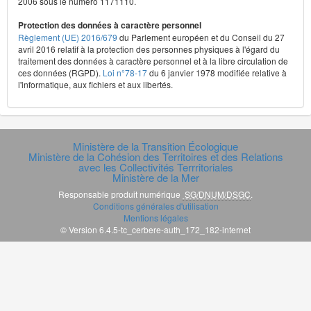
2006 sous le numéro 1171110.
Protection des données à caractère personnel
Règlement (UE) 2016/679
du Parlement européen et du Conseil du 27
avril 2016 relatif à la protection des personnes physiques à l'égard du
traitement des données à caractère personnel et à la libre circulation de
ces données (RGPD).
Loi n°78-17
du 6 janvier 1978 modifiée relative à
l'informatique, aux fichiers et aux libertés.
Ministère de la Transition Écologique
Ministère de la Cohésion des Territoires et des Relations
avec les Collectivités Terrritoriales
Ministère de la Mer
Responsable produit numérique
SG/DNUM/DSGC
.
Conditions générales d'utilisation
Mentions légales
© Version 6.4.5-tc_cerbere-auth_172_182-internet