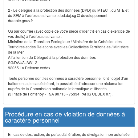
2 - Le délégué à la protection des données (DPD) du MTECT, du MTE et
du SEM à l’adresse suivante : dpd.daj.sg
developpement-
durable.gouv.fr
Ou par courrier (avec copie de votre pièce d’identité en cas d’exercice de
vos droits) à l’adresse suivante :
Ministère de la Transition Écologique / Ministère de la Cohésion des
Territoires et des Relations avec les Collectivités Terrritoriales / Ministère
de la Mer
A l’attention du Délégué à la protection des données
SG/DAJ/AJAG1-2
92055 La Défense cedex
Toute personne dont les données à caractère personnel font l’objet d’un
traitement a, le cas échéant, la possibilité d’adresser une réclamation
auprès de la Commission nationale informatique et libertés
(3 Place de Fontenoy - TSA 80715 - 75334 PARIS CEDEX 07).
Procédure en cas de violation de données à
caractère personnel
En cas de destruction, de perte, d'altération, de divulgation non autorisée