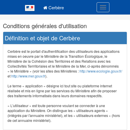
Navigation
Menu principal
principale
Cerbère
Toggle navigatio
Navigation
Conditions générales d'utilisation
et
outils
Définition et objet de Cerbère
annexes
Cerbère est le portail d'authentification des utilisateurs des applications
mises en oeuvre par le Ministère de la Transition Écologique, le
Ministère de la Cohésion des Territoires et des Relations avec les
Collectivités Terrritoriales et le Ministère de la Mer, ci-après dénommés
« le Ministère » (voir les sites des Ministères :
http://www.ecologie.gouv.fr/
et
http://www.mer.gouv.fr
).
Le terme « application » désigne ici tout site ou plateforme internet
réalisée et mis en ligne par les services du Ministère afin de proposer
des traitements informatisés dans leurs domaines respectifs.
« L'utilisateur » est toute personne voulant se connecter à une
application du Ministère. On distingue les « utilisateurs agents »
(intégrés par l'annuaire ministériel), et les « utilisateurs externes » (hors
de cet annuaire ministériel).