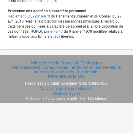
2006 sous le numéro 1171110.
Protection des données à caractère personnel
Règlement (UE) 2016/679
du Parlement européen et du Conseil du 27
avril 2016 relatif à la protection des personnes physiques à l'égard du
traitement des données à caractère personnel et à la libre circulation de
ces données (RGPD).
Loi n°78-17
du 6 janvier 1978 modifiée relative à
l'informatique, aux fichiers et aux libertés.
Ministère de la Transition Écologique
Ministère de la Cohésion des Territoires et des Relations
avec les Collectivités Terrritoriales
Ministère de la Mer
Responsable produit numérique
SG/DNUM/DSGC
.
Conditions générales d'utilisation
Mentions légales
© Version 6.4.5-tc_cerbere-auth_172_183-internet