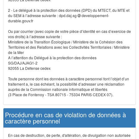
2 - Le délégué à la protection des données (DPD) du MTECT, du MTE et
du SEM à l’adresse suivante : dpd.daj.sg
developpement-
durable.gouv.fr
Ou par courrier (avec copie de votre pièce d’identité en cas d’exercice de
vos droits) à l’adresse suivante :
Ministère de la Transition Écologique / Ministère de la Cohésion des
Territoires et des Relations avec les Collectivités Terrritoriales / Ministère
de la Mer
A l’attention du Délégué à la protection des données
SG/DAJ/AJAG1-2
92055 La Défense cedex
Toute personne dont les données à caractère personnel font l’objet d’un
traitement a, le cas échéant, la possibilité d’adresser une réclamation
auprès de la Commission nationale informatique et libertés
(3 Place de Fontenoy - TSA 80715 - 75334 PARIS CEDEX 07).
Procédure en cas de violation de données à
caractère personnel
En cas de destruction, de perte, d'altération, de divulgation non autorisée