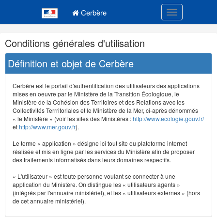
Navigation
Menu principal
principale
Cerbère
Toggle navigatio
Navigation
Conditions générales d'utilisation
et
outils
Définition et objet de Cerbère
annexes
Cerbère est le portail d'authentification des utilisateurs des applications
mises en oeuvre par le Ministère de la Transition Écologique, le
Ministère de la Cohésion des Territoires et des Relations avec les
Collectivités Terrritoriales et le Ministère de la Mer, ci-après dénommés
« le Ministère » (voir les sites des Ministères :
http://www.ecologie.gouv.fr/
et
http://www.mer.gouv.fr
).
Le terme « application » désigne ici tout site ou plateforme internet
réalisée et mis en ligne par les services du Ministère afin de proposer
des traitements informatisés dans leurs domaines respectifs.
« L'utilisateur » est toute personne voulant se connecter à une
application du Ministère. On distingue les « utilisateurs agents »
(intégrés par l'annuaire ministériel), et les « utilisateurs externes » (hors
de cet annuaire ministériel).