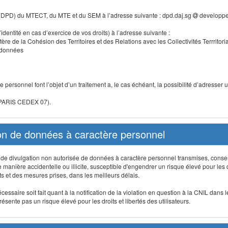
 (DPD) du MTECT, du MTE et du SEM à l’adresse suivante : dpd.daj.sg
developpe
identité en cas d’exercice de vos droits) à l’adresse suivante :
tère de la Cohésion des Territoires et des Relations avec les Collectivités Terrritori
s données
 personnel font l’objet d’un traitement a, le cas échéant, la possibilité d’adresse
 PARIS CEDEX 07).
ion de données à caractère personnel
on, de divulgation non autorisée de données à caractère personnel transmises, conse
anière accidentelle ou illicite, susceptible d'engendrer un risque élevé pour les droi
s et des mesures prises, dans les meilleurs délais.
ssaire soit fait quant à la notification de la violation en question à la CNIL dans 
sente pas un risque élevé pour les droits et libertés des utilisateurs.