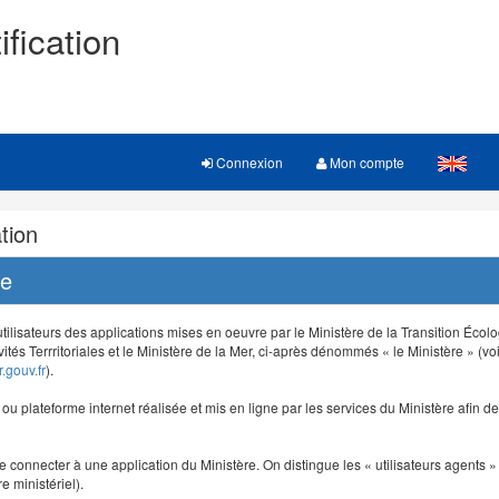
ification
Connexion
Mon compte
tion
re
 utilisateurs des applications mises en oeuvre par le Ministère de la Transition Éco
vités Terrritoriales et le Ministère de la Mer, ci-après dénommés « le Ministère » (voi
.gouv.fr
).
e ou plateforme internet réalisée et mis en ligne par les services du Ministère afin 
e connecter à une application du Ministère. On distingue les « utilisateurs agents » (
e ministériel).