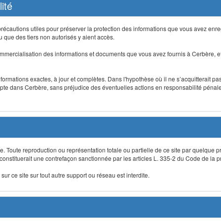
ité
précautions utiles pour préserver la protection des informations que vous avez en
que des tiers non autorisés y aient accès.
mmercialisation des informations et documents que vous avez fournis à Cerbère, et
informations exactes, à jour et complètes. Dans l'hypothèse où il ne s’acquitterait p
te dans Cerbère, sans préjudice des éventuelles actions en responsabilité pénale 
re. Toute reproduction ou représentation totale ou partielle de ce site par quelque p
 constituerait une contrefaçon sanctionnée par les articles L. 335-2 du Code de la pro
sur ce site sur tout autre support ou réseau est interdite.