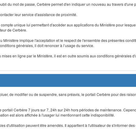
 d'oubli du mot de passe, Cerbère permet d'en indiquer un nouveau au travers d'une
 contacter leur service d'assistance de proximité.
un compte unique lui permettant d'accèder aux applications du Ministère pour lesquelle
ateur de Cerbère.
du Ministère implique l'acceptation et le respect de l'ensemble des présentes condition
onditions générales, il doit renoncer à l’usage du service.
 mises en ligne par le Ministère, il est en outre soumis aux conditions générales d'
évoluer, de modifier ou de suspendre, sans préavis, le portail Cerbère pour des rais
 le portail Cerbère 7 jours sur 7, 24h sur 24h hors périodes de maintenance. Cepend
ion est alors affichée à l'usager lui mentionnant cette indisponibilité.
 d'utilisation peuvent être amendés. Il appartient à l'utilisateur de s'informer des 