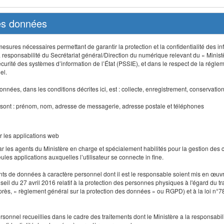
des données
sures nécessaires permettant de garantir la protection et la confidentialité des info
 responsabilité du Secrétariat général/Direction du numérique relevant du « Minist
curité des systèmes d’information de l’État (PSSIE), et dans le respect de la régle
el.
nnées, dans les conditions décrites ici, est : collecte, enregistrement, conservatio
 sont : prénom, nom, adresse de messagerie, adresse postale et téléphones
r les applications web
r les agents du Ministère en charge et spécialement habilités pour la gestion des
seules applications auxquelles l’utilisateur se connecte in fine.
ents de données à caractère personnel dont il est le responsable soient mis en œ
l du 27 avril 2016 relatif à la protection des personnes physiques à l'égard du 
-après, « règlement général sur la protection des données » ou RGPD) et à la loi n°7
 personnel recueillies dans le cadre des traitements dont le Ministère a la responsabi