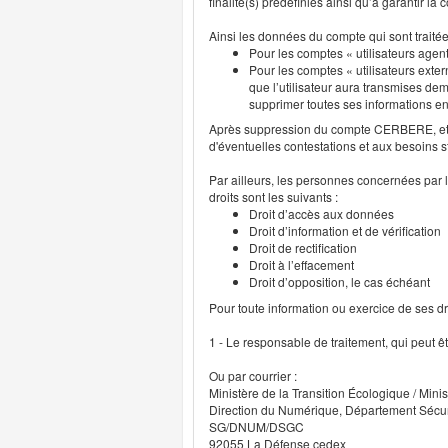
finalité(s) prédéfinies ainsi qu’à garantir l
Ainsi les données du compte qui sont traité
Pour les comptes « utilisateurs agent
Pour les comptes « utilisateurs exter
que l’utilisateur aura transmises deme
supprimer toutes ses informations 
Après suppression du compte CERBERE, et p
d'éventuelles contestations et aux besoins s
Par ailleurs, les personnes concernées par l
droits sont les suivants :
Droit d’accès aux données
Droit d’information et de vérification
Droit de rectification
Droit à l’effacement
Droit d’opposition, le cas échéant
Pour toute information ou exercice de ses droi
1 - Le responsable de traitement, qui peut ê
Ou par courrier :
Ministère de la Transition Écologique / Minis
Direction du Numérique, Département Sécu
SG/DNUM/DSGC
92055 La Défense cedex