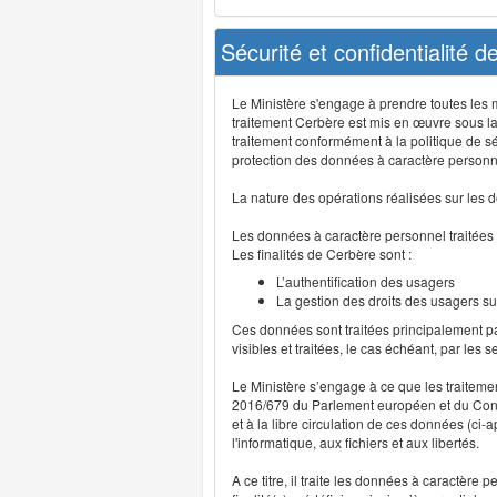
Sécurité et confidentialité 
Le Ministère s'engage à prendre toutes les me
traitement Cerbère est mis en œuvre sous la
traitement conformément à la politique de sé
protection des données à caractère personn
La nature des opérations réalisées sur les do
Les données à caractère personnel traitées
Les finalités de Cerbère sont :
L’authentification des usagers
La gestion des droits des usagers su
Ces données sont traitées principalement pa
visibles et traitées, le cas échéant, par les 
Le Ministère s’engage à ce que les traitem
2016/679 du Parlement européen et du Consei
et à la libre circulation de ces données (ci
l'informatique, aux fichiers et aux libertés.
A ce titre, il traite les données à caractère