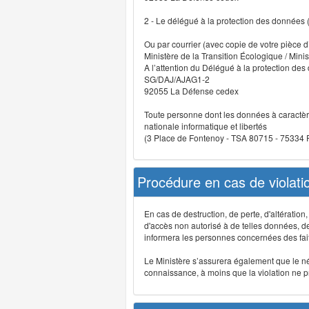
2 - Le délégué à la protection des données
Ou par courrier (avec copie de votre pièce d’
Ministère de la Transition Écologique / Minis
A l’attention du Délégué à la protection de
SG/DAJ/AJAG1-2
92055 La Défense cedex
Toute personne dont les données à caractère
nationale informatique et libertés
(3 Place de Fontenoy - TSA 80715 - 75334
Procédure en cas de violat
En cas de destruction, de perte, d'altérati
d'accès non autorisé à de telles données, de m
informera les personnes concernées des fait
Le Ministère s’assurera également que le néce
connaissance, à moins que la violation ne pré