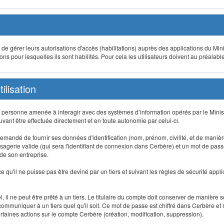
t de gérer leurs autorisations d'accès (habilitations) auprès des applications du Mini
s pour lesquelles ils sont habilités. Pour cela les utilisateurs doivent au préalabl
ilisation
te personne amenée à interagir avec des systèmes d’information opérés par le Minis
uvant être effectuée directement et en toute autonomie par celui-ci.
 est demandé de fournir ses données d'identification (nom, prénom, civilité, et de maniè
agerie valide (qui sera l'identifiant de connexion dans Cerbère) et un mot de passe pe
 de son entreprise.
e qu'il ne puisse pas être deviné par un tiers et suivant les règles de sécurité appl
 il ne peut être prêté à un tiers. Le titulaire du compte doit conserver de manière s
mmuniquer à un tiers quel qu'il soit. Ce mot de passe est chiffré dans Cerbère et 
taines actions sur le compte Cerbère (création, modification, suppression).