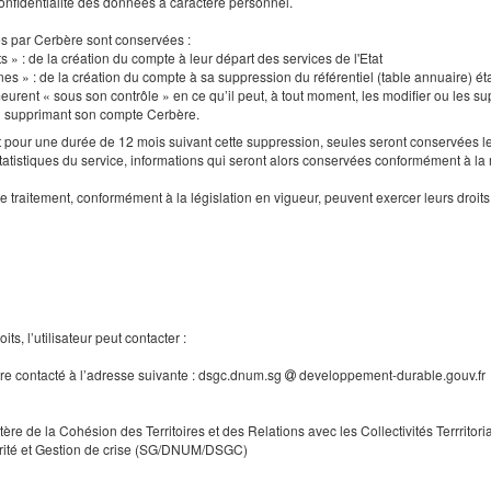
a confidentialité des données à caractère personnel.
es par Cerbère sont conservées :
s » : de la création du compte à leur départ des services de l'Etat
nes » : de la création du compte à sa suppression du référentiel (table annuaire) ét
urent « sous son contrôle » en ce qu’il peut, à tout moment, les modifier ou les supp
en supprimant son compte Cerbère.
our une durée de 12 mois suivant cette suppression, seules seront conservées le
tatistiques du service, informations qui seront alors conservées conformément à la
e traitement, conformément à la législation en vigueur, peuvent exercer leurs droi
ts, l’utilisateur peut contacter :
tre contacté à l’adresse suivante : dsgc.dnum.sg
developpement-durable.gouv.fr
tère de la Cohésion des Territoires et des Relations avec les Collectivités Terrritori
rité et Gestion de crise (SG/DNUM/DSGC)