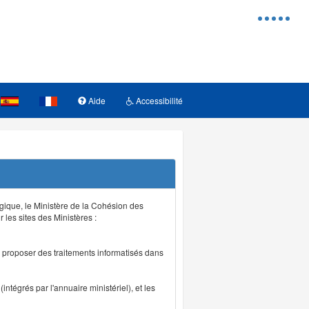
Menu
d'access
Aide
Accessibilité
logique, le Ministère de la Cohésion des
r les sites des Ministères :
de proposer des traitements informatisés dans
intégrés par l'annuaire ministériel), et les