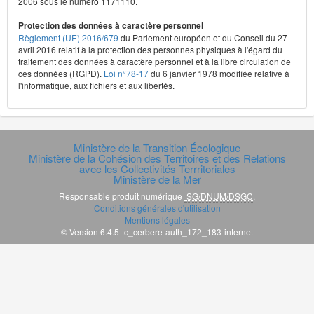
2006 sous le numéro 1171110.
Protection des données à caractère personnel
Règlement (UE) 2016/679
du Parlement européen et du Conseil du 27
avril 2016 relatif à la protection des personnes physiques à l'égard du
traitement des données à caractère personnel et à la libre circulation de
ces données (RGPD).
Loi n°78-17
du 6 janvier 1978 modifiée relative à
l'informatique, aux fichiers et aux libertés.
Ministère de la Transition Écologique
Ministère de la Cohésion des Territoires et des Relations
avec les Collectivités Terrritoriales
Ministère de la Mer
Responsable produit numérique
SG/DNUM/DSGC
.
Conditions générales d'utilisation
Mentions légales
© Version 6.4.5-tc_cerbere-auth_172_183-internet