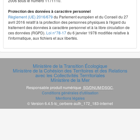
2006 sous le numéro 1171110.
Protection des données à caractère personnel
Règlement (UE) 2016/679
du Parlement européen et du Conseil du 27
avril 2016 relatif à la protection des personnes physiques à l'égard du
traitement des données à caractère personnel et à la libre circulation de
ces données (RGPD).
Loi n°78-17
du 6 janvier 1978 modifiée relative à
l'informatique, aux fichiers et aux libertés.
Ministère de la Transition Écologique
Ministère de la Cohésion des Territoires et des Relations
avec les Collectivités Terrritoriales
Ministère de la Mer
Responsable produit numérique
SG/DNUM/DSGC
.
Conditions générales d'utilisation
Mentions légales
© Version 6.4.5-tc_cerbere-auth_172_183-internet