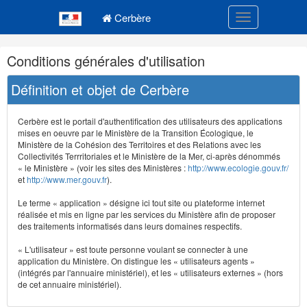
Navigation
Menu principal
principale
Cerbère
Toggle navigatio
Navigation
Conditions générales d'utilisation
et
outils
Définition et objet de Cerbère
annexes
Cerbère est le portail d'authentification des utilisateurs des applications
mises en oeuvre par le Ministère de la Transition Écologique, le
Ministère de la Cohésion des Territoires et des Relations avec les
Collectivités Terrritoriales et le Ministère de la Mer, ci-après dénommés
« le Ministère » (voir les sites des Ministères :
http://www.ecologie.gouv.fr/
et
http://www.mer.gouv.fr
).
Le terme « application » désigne ici tout site ou plateforme internet
réalisée et mis en ligne par les services du Ministère afin de proposer
des traitements informatisés dans leurs domaines respectifs.
« L'utilisateur » est toute personne voulant se connecter à une
application du Ministère. On distingue les « utilisateurs agents »
(intégrés par l'annuaire ministériel), et les « utilisateurs externes » (hors
de cet annuaire ministériel).