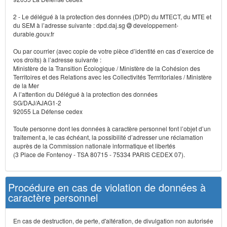
2 - Le délégué à la protection des données (DPD) du MTECT, du MTE et
du SEM à l’adresse suivante : dpd.daj.sg
developpement-
durable.gouv.fr
Ou par courrier (avec copie de votre pièce d’identité en cas d’exercice de
vos droits) à l’adresse suivante :
Ministère de la Transition Écologique / Ministère de la Cohésion des
Territoires et des Relations avec les Collectivités Terrritoriales / Ministère
de la Mer
A l’attention du Délégué à la protection des données
SG/DAJ/AJAG1-2
92055 La Défense cedex
Toute personne dont les données à caractère personnel font l’objet d’un
traitement a, le cas échéant, la possibilité d’adresser une réclamation
auprès de la Commission nationale informatique et libertés
(3 Place de Fontenoy - TSA 80715 - 75334 PARIS CEDEX 07).
Procédure en cas de violation de données à
caractère personnel
En cas de destruction, de perte, d'altération, de divulgation non autorisée