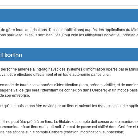
t de gérer leurs autorisations d'accès (habilitations) auprès des applications du Mini
s pour lesquelles ils sont habilités. Pour cela les utilisateurs doivent au préalabl
ilisation
te personne amenée à interagir avec des systèmes d’information opérés par le Minis
uvant être effectuée directement et en toute autonomie par celui-ci.
 est demandé de fournir ses données d'identification (nom, prénom, civilité, et de maniè
agerie valide (qui sera l'identifiant de connexion dans Cerbère) et un mot de passe pe
 de son entreprise.
e qu'il ne puisse pas être deviné par un tiers et suivant les règles de sécurité appl
 il ne peut être prêté à un tiers. Le titulaire du compte doit conserver de manière s
mmuniquer à un tiers quel qu'il soit. Ce mot de passe est chiffré dans Cerbère et 
taines actions sur le compte Cerbère (création, modification, suppression).