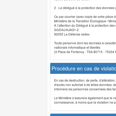
2 - Le délégué à la protection des données
Ou par courrier (avec copie de votre pièce d’
Ministère de la Transition Écologique / Minis
A l’attention du Délégué à la protection de
SG/DAJ/AJAG1-2
92055 La Défense cedex
Toute personne dont les données à caractère
nationale informatique et libertés
(3 Place de Fontenoy - TSA 80715 - 75334
Procédure en cas de violat
En cas de destruction, de perte, d'altérati
d'accès non autorisé à de telles données, de m
informera les personnes concernées des fait
Le Ministère s’assurera également que le néce
connaissance, à moins que la violation ne pré