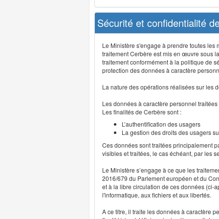
Sécurité et confidentialité 
Le Ministère s'engage à prendre toutes les me
traitement Cerbère est mis en œuvre sous la
traitement conformément à la politique de sé
protection des données à caractère personn
La nature des opérations réalisées sur les do
Les données à caractère personnel traitées
Les finalités de Cerbère sont :
L’authentification des usagers
La gestion des droits des usagers su
Ces données sont traitées principalement pa
visibles et traitées, le cas échéant, par les 
Le Ministère s’engage à ce que les traitem
2016/679 du Parlement européen et du Consei
et à la libre circulation de ces données (ci
l'informatique, aux fichiers et aux libertés.
A ce titre, il traite les données à caractère