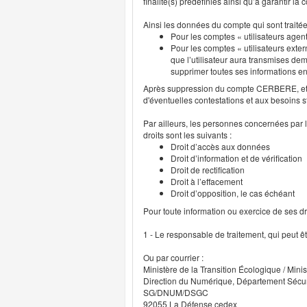
finalité(s) prédéfinies ainsi qu’à garantir l
Ainsi les données du compte qui sont traité
Pour les comptes « utilisateurs agent
Pour les comptes « utilisateurs exter
que l’utilisateur aura transmises deme
supprimer toutes ses informations 
Après suppression du compte CERBERE, et p
d'éventuelles contestations et aux besoins s
Par ailleurs, les personnes concernées par l
droits sont les suivants :
Droit d’accès aux données
Droit d’information et de vérification
Droit de rectification
Droit à l’effacement
Droit d’opposition, le cas échéant
Pour toute information ou exercice de ses droi
1 - Le responsable de traitement, qui peut ê
Ou par courrier :
Ministère de la Transition Écologique / Minis
Direction du Numérique, Département Sécu
SG/DNUM/DSGC
92055 La Défense cedex