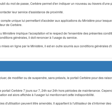
 d'oubli du mot de passe, Cerbère permet d'en indiquer un nouveau au travers d'une
 contacter leur service d'assistance de proximité.
un compte unique lui permettant d'accèder aux applications du Ministère pour lesquelle
ateur de Cerbère.
du Ministère implique l'acceptation et le respect de l'ensemble des présentes condition
onditions générales, il doit renoncer à l’usage du service.
 mises en ligne par le Ministère, il est en outre soumis aux conditions générales d'
évoluer, de modifier ou de suspendre, sans préavis, le portail Cerbère pour des rais
 le portail Cerbère 7 jours sur 7, 24h sur 24h hors périodes de maintenance. Cepend
ion est alors affichée à l'usager lui mentionnant cette indisponibilité.
 d'utilisation peuvent être amendés. Il appartient à l'utilisateur de s'informer des 