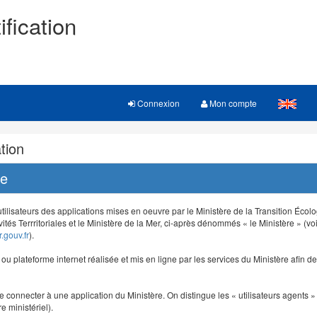
ification
Connexion
Mon compte
tion
re
 utilisateurs des applications mises en oeuvre par le Ministère de la Transition Éco
vités Terrritoriales et le Ministère de la Mer, ci-après dénommés « le Ministère » (voi
.gouv.fr
).
e ou plateforme internet réalisée et mis en ligne par les services du Ministère afin 
e connecter à une application du Ministère. On distingue les « utilisateurs agents » (
e ministériel).