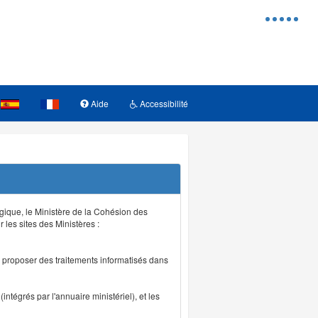
Menu
d'access
Aide
Accessibilité
logique, le Ministère de la Cohésion des
r les sites des Ministères :
de proposer des traitements informatisés dans
intégrés par l'annuaire ministériel), et les