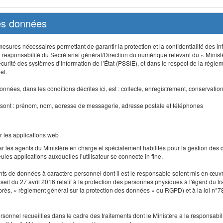
des données
sures nécessaires permettant de garantir la protection et la confidentialité des info
 responsabilité du Secrétariat général/Direction du numérique relevant du « Minist
curité des systèmes d’information de l’État (PSSIE), et dans le respect de la régle
el.
nnées, dans les conditions décrites ici, est : collecte, enregistrement, conservatio
 sont : prénom, nom, adresse de messagerie, adresse postale et téléphones
r les applications web
r les agents du Ministère en charge et spécialement habilités pour la gestion des
seules applications auxquelles l’utilisateur se connecte in fine.
ents de données à caractère personnel dont il est le responsable soient mis en œ
l du 27 avril 2016 relatif à la protection des personnes physiques à l'égard du 
-après, « règlement général sur la protection des données » ou RGPD) et à la loi n°7
 personnel recueillies dans le cadre des traitements dont le Ministère a la responsabi