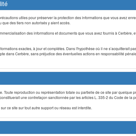
ité
précautions utiles pour préserver la protection des informations que vous avez en
que des tiers non autorisés y aient accès.
mmercialisation des informations et documents que vous avez fournis à Cerbère, et
informations exactes, à jour et complètes. Dans l'hypothèse où il ne s’acquitterait p
te dans Cerbère, sans préjudice des éventuelles actions en responsabilité pénale 
re. Toute reproduction ou représentation totale ou partielle de ce site par quelque p
 constituerait une contrefaçon sanctionnée par les articles L. 335-2 du Code de la pro
sur ce site sur tout autre support ou réseau est interdite.