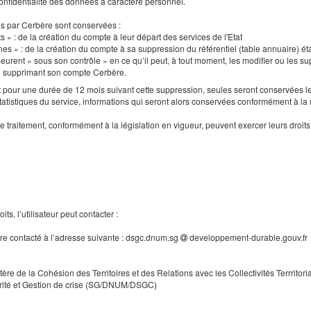
a confidentialité des données à caractère personnel.
es par Cerbère sont conservées :
s » : de la création du compte à leur départ des services de l'Etat
nes » : de la création du compte à sa suppression du référentiel (table annuaire) ét
urent « sous son contrôle » en ce qu’il peut, à tout moment, les modifier ou les supp
en supprimant son compte Cerbère.
our une durée de 12 mois suivant cette suppression, seules seront conservées le
tatistiques du service, informations qui seront alors conservées conformément à la
e traitement, conformément à la législation en vigueur, peuvent exercer leurs droi
ts, l’utilisateur peut contacter :
tre contacté à l’adresse suivante : dsgc.dnum.sg
developpement-durable.gouv.fr
tère de la Cohésion des Territoires et des Relations avec les Collectivités Terrritori
rité et Gestion de crise (SG/DNUM/DSGC)