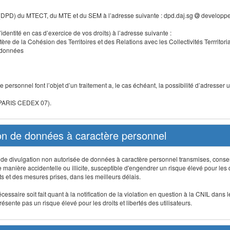
 (DPD) du MTECT, du MTE et du SEM à l’adresse suivante : dpd.daj.sg
developpe
identité en cas d’exercice de vos droits) à l’adresse suivante :
tère de la Cohésion des Territoires et des Relations avec les Collectivités Terrritori
s données
 personnel font l’objet d’un traitement a, le cas échéant, la possibilité d’adresse
 PARIS CEDEX 07).
ion de données à caractère personnel
on, de divulgation non autorisée de données à caractère personnel transmises, conse
anière accidentelle ou illicite, susceptible d'engendrer un risque élevé pour les droi
s et des mesures prises, dans les meilleurs délais.
ssaire soit fait quant à la notification de la violation en question à la CNIL dans 
sente pas un risque élevé pour les droits et libertés des utilisateurs.