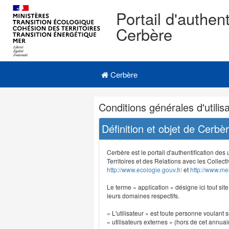
Portail d'authent
Cerbère
Navigation
Menu principal
principale
Cerbère
Navigation
Conditions générales d'utilisa
et
outils
Définition et objet de Cerbè
annexes
Cerbère est le portail d'authentification des
Territoires et des Relations avec les Collecti
http://www.ecologie.gouv.fr/
et
http://www.mer
Le terme « application » désigne ici tout sit
leurs domaines respectifs.
« L'utilisateur » est toute personne voulant s
« utilisateurs externes » (hors de cet annuair