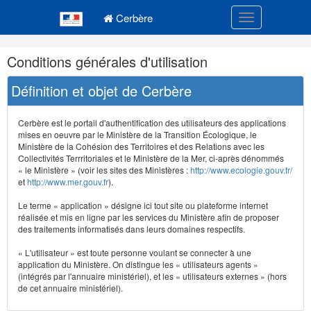
Navigation
Menu principal
principale
Cerbère
Toggle navigatio
Navigation
Conditions générales d'utilisation
et
outils
Définition et objet de Cerbère
annexes
Cerbère est le portail d'authentification des utilisateurs des applications
mises en oeuvre par le Ministère de la Transition Écologique, le
Ministère de la Cohésion des Territoires et des Relations avec les
Collectivités Terrritoriales et le Ministère de la Mer, ci-après dénommés
« le Ministère » (voir les sites des Ministères :
http://www.ecologie.gouv.fr/
et
http://www.mer.gouv.fr
).
Le terme « application » désigne ici tout site ou plateforme internet
réalisée et mis en ligne par les services du Ministère afin de proposer
des traitements informatisés dans leurs domaines respectifs.
« L'utilisateur » est toute personne voulant se connecter à une
application du Ministère. On distingue les « utilisateurs agents »
(intégrés par l'annuaire ministériel), et les « utilisateurs externes » (hors
de cet annuaire ministériel).