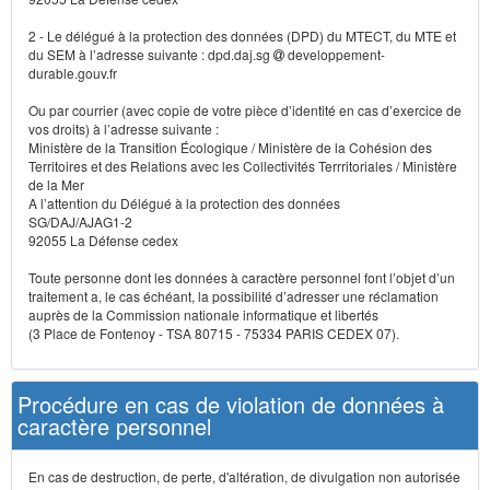
2 - Le délégué à la protection des données (DPD) du MTECT, du MTE et
du SEM à l’adresse suivante : dpd.daj.sg
developpement-
durable.gouv.fr
Ou par courrier (avec copie de votre pièce d’identité en cas d’exercice de
vos droits) à l’adresse suivante :
Ministère de la Transition Écologique / Ministère de la Cohésion des
Territoires et des Relations avec les Collectivités Terrritoriales / Ministère
de la Mer
A l’attention du Délégué à la protection des données
SG/DAJ/AJAG1-2
92055 La Défense cedex
Toute personne dont les données à caractère personnel font l’objet d’un
traitement a, le cas échéant, la possibilité d’adresser une réclamation
auprès de la Commission nationale informatique et libertés
(3 Place de Fontenoy - TSA 80715 - 75334 PARIS CEDEX 07).
Procédure en cas de violation de données à
caractère personnel
En cas de destruction, de perte, d'altération, de divulgation non autorisée