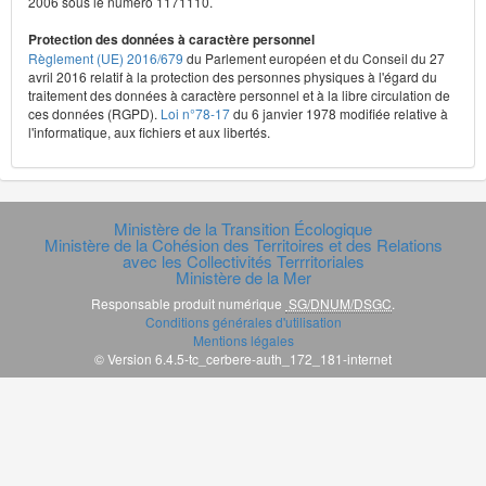
2006 sous le numéro 1171110.
Protection des données à caractère personnel
Règlement (UE) 2016/679
du Parlement européen et du Conseil du 27
avril 2016 relatif à la protection des personnes physiques à l'égard du
traitement des données à caractère personnel et à la libre circulation de
ces données (RGPD).
Loi n°78-17
du 6 janvier 1978 modifiée relative à
l'informatique, aux fichiers et aux libertés.
Ministère de la Transition Écologique
Ministère de la Cohésion des Territoires et des Relations
avec les Collectivités Terrritoriales
Ministère de la Mer
Responsable produit numérique
SG/DNUM/DSGC
.
Conditions générales d'utilisation
Mentions légales
© Version 6.4.5-tc_cerbere-auth_172_181-internet