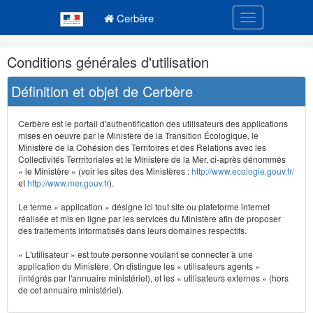
Navigation
Menu principal
principale
Cerbère
Toggle navigatio
Navigation
Conditions générales d'utilisation
et
outils
Définition et objet de Cerbère
annexes
Cerbère est le portail d'authentification des utilisateurs des applications
mises en oeuvre par le Ministère de la Transition Écologique, le
Ministère de la Cohésion des Territoires et des Relations avec les
Collectivités Terrritoriales et le Ministère de la Mer, ci-après dénommés
« le Ministère » (voir les sites des Ministères :
http://www.ecologie.gouv.fr/
et
http://www.mer.gouv.fr
).
Le terme « application » désigne ici tout site ou plateforme internet
réalisée et mis en ligne par les services du Ministère afin de proposer
des traitements informatisés dans leurs domaines respectifs.
« L'utilisateur » est toute personne voulant se connecter à une
application du Ministère. On distingue les « utilisateurs agents »
(intégrés par l'annuaire ministériel), et les « utilisateurs externes » (hors
de cet annuaire ministériel).