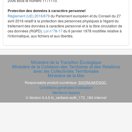
2006 sous le numéro 1171110.
Protection des données à caractère personnel
Règlement (UE) 2016/679
du Parlement européen et du Conseil du 27
avril 2016 relatif à la protection des personnes physiques à l'égard du
traitement des données à caractère personnel et à la libre circulation de
ces données (RGPD).
Loi n°78-17
du 6 janvier 1978 modifiée relative à
l'informatique, aux fichiers et aux libertés.
Ministère de la Transition Écologique
Ministère de la Cohésion des Territoires et des Relations
avec les Collectivités Terrritoriales
Ministère de la Mer
Responsable produit numérique
SG/DNUM/DSGC
.
Conditions générales d'utilisation
Mentions légales
© Version 6.4.5-tc_cerbere-auth_172_184-internet