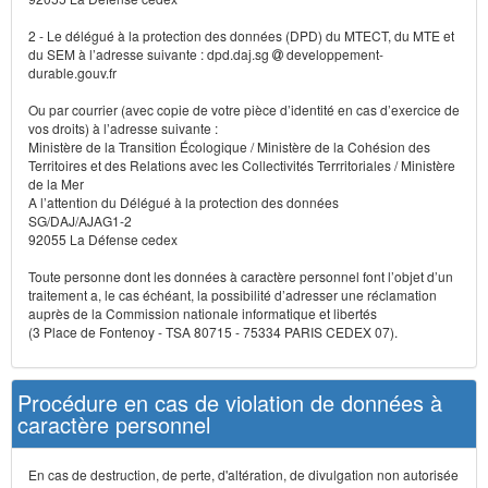
2 - Le délégué à la protection des données (DPD) du MTECT, du MTE et
du SEM à l’adresse suivante : dpd.daj.sg
developpement-
durable.gouv.fr
Ou par courrier (avec copie de votre pièce d’identité en cas d’exercice de
vos droits) à l’adresse suivante :
Ministère de la Transition Écologique / Ministère de la Cohésion des
Territoires et des Relations avec les Collectivités Terrritoriales / Ministère
de la Mer
A l’attention du Délégué à la protection des données
SG/DAJ/AJAG1-2
92055 La Défense cedex
Toute personne dont les données à caractère personnel font l’objet d’un
traitement a, le cas échéant, la possibilité d’adresser une réclamation
auprès de la Commission nationale informatique et libertés
(3 Place de Fontenoy - TSA 80715 - 75334 PARIS CEDEX 07).
Procédure en cas de violation de données à
caractère personnel
En cas de destruction, de perte, d'altération, de divulgation non autorisée