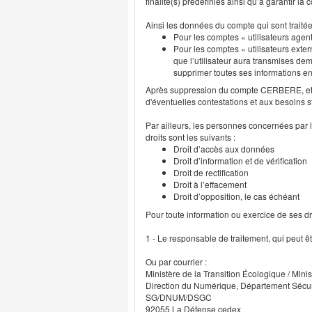
finalité(s) prédéfinies ainsi qu’à garantir l
Ainsi les données du compte qui sont traité
Pour les comptes « utilisateurs agent
Pour les comptes « utilisateurs exter
que l’utilisateur aura transmises deme
supprimer toutes ses informations 
Après suppression du compte CERBERE, et p
d'éventuelles contestations et aux besoins s
Par ailleurs, les personnes concernées par l
droits sont les suivants :
Droit d’accès aux données
Droit d’information et de vérification
Droit de rectification
Droit à l’effacement
Droit d’opposition, le cas échéant
Pour toute information ou exercice de ses droi
1 - Le responsable de traitement, qui peut ê
Ou par courrier :
Ministère de la Transition Écologique / Minis
Direction du Numérique, Département Sécu
SG/DNUM/DSGC
92055 La Défense cedex