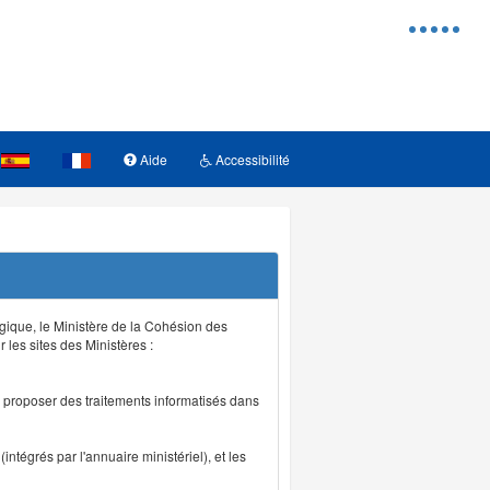
Menu
d'access
Aide
Accessibilité
logique, le Ministère de la Cohésion des
r les sites des Ministères :
de proposer des traitements informatisés dans
intégrés par l'annuaire ministériel), et les