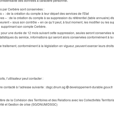
a confidentialité des données à caractère personnel.
es par Cerbère sont conservées :
s » : de la création du compte à leur départ des services de l'Etat
nes » : de la création du compte à sa suppression du référentiel (table annuaire) ét
urent « sous son contrôle » en ce qu’il peut, à tout moment, les modifier ou les supp
en supprimant son compte Cerbère.
our une durée de 12 mois suivant cette suppression, seules seront conservées le
tatistiques du service, informations qui seront alors conservées conformément à la
e traitement, conformément à la législation en vigueur, peuvent exercer leurs droi
ts, l’utilisateur peut contacter :
tre contacté à l’adresse suivante : dsgc.dnum.sg
developpement-durable.gouv.fr
tère de la Cohésion des Territoires et des Relations avec les Collectivités Terrritori
rité et Gestion de crise (SG/DNUM/DSGC)