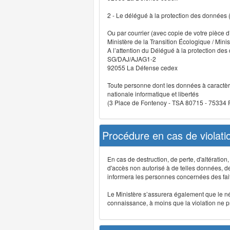
2 - Le délégué à la protection des données
Ou par courrier (avec copie de votre pièce d’
Ministère de la Transition Écologique / Minis
A l’attention du Délégué à la protection de
SG/DAJ/AJAG1-2
92055 La Défense cedex
Toute personne dont les données à caractère
nationale informatique et libertés
(3 Place de Fontenoy - TSA 80715 - 75334
Procédure en cas de violat
En cas de destruction, de perte, d'altérati
d'accès non autorisé à de telles données, de m
informera les personnes concernées des fait
Le Ministère s’assurera également que le néce
connaissance, à moins que la violation ne pré