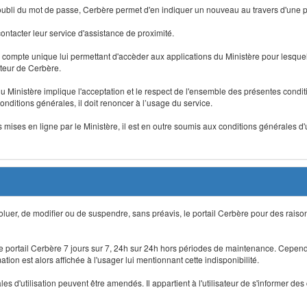
 d'oubli du mot de passe, Cerbère permet d'en indiquer un nouveau au travers d'une
 contacter leur service d'assistance de proximité.
un compte unique lui permettant d'accèder aux applications du Ministère pour lesquelle
ateur de Cerbère.
du Ministère implique l'acceptation et le respect de l'ensemble des présentes condition
onditions générales, il doit renoncer à l’usage du service.
 mises en ligne par le Ministère, il est en outre soumis aux conditions générales d'
évoluer, de modifier ou de suspendre, sans préavis, le portail Cerbère pour des rais
 le portail Cerbère 7 jours sur 7, 24h sur 24h hors périodes de maintenance. Cepend
ion est alors affichée à l'usager lui mentionnant cette indisponibilité.
 d'utilisation peuvent être amendés. Il appartient à l'utilisateur de s'informer des 