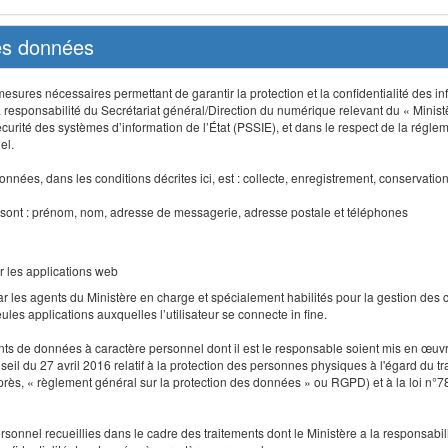
des données
sures nécessaires permettant de garantir la protection et la confidentialité des info
 responsabilité du Secrétariat général/Direction du numérique relevant du « Minist
curité des systèmes d’information de l’État (PSSIE), et dans le respect de la régle
el.
nnées, dans les conditions décrites ici, est : collecte, enregistrement, conservatio
 sont : prénom, nom, adresse de messagerie, adresse postale et téléphones
r les applications web
r les agents du Ministère en charge et spécialement habilités pour la gestion des
seules applications auxquelles l’utilisateur se connecte in fine.
ents de données à caractère personnel dont il est le responsable soient mis en œ
l du 27 avril 2016 relatif à la protection des personnes physiques à l'égard du 
-après, « règlement général sur la protection des données » ou RGPD) et à la loi n°7
 personnel recueillies dans le cadre des traitements dont le Ministère a la responsabi