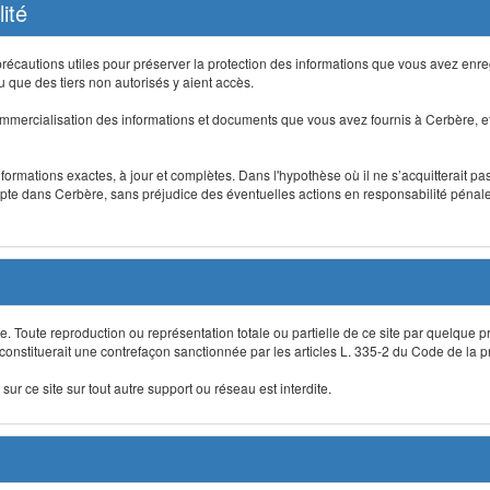
ité
précautions utiles pour préserver la protection des informations que vous avez en
que des tiers non autorisés y aient accès.
mmercialisation des informations et documents que vous avez fournis à Cerbère, et
informations exactes, à jour et complètes. Dans l'hypothèse où il ne s’acquitterait p
te dans Cerbère, sans préjudice des éventuelles actions en responsabilité pénale 
re. Toute reproduction ou représentation totale ou partielle de ce site par quelque p
 constituerait une contrefaçon sanctionnée par les articles L. 335-2 du Code de la pro
sur ce site sur tout autre support ou réseau est interdite.