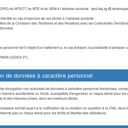
 (DPD) du MTECT, du MTE et du SEM à l’adresse suivante : dpd.daj.sg
developpe
identité en cas d’exercice de vos droits) à l’adresse suivante :
tère de la Cohésion des Territoires et des Relations avec les Collectivités Terrritori
s données
 personnel font l’objet d’un traitement a, le cas échéant, la possibilité d’adresse
 PARIS CEDEX 07).
ion de données à caractère personnel
on, de divulgation non autorisée de données à caractère personnel transmises, conse
anière accidentelle ou illicite, susceptible d'engendrer un risque élevé pour les droi
s et des mesures prises, dans les meilleurs délais.
ssaire soit fait quant à la notification de la violation en question à la CNIL dans 
sente pas un risque élevé pour les droits et libertés des utilisateurs.