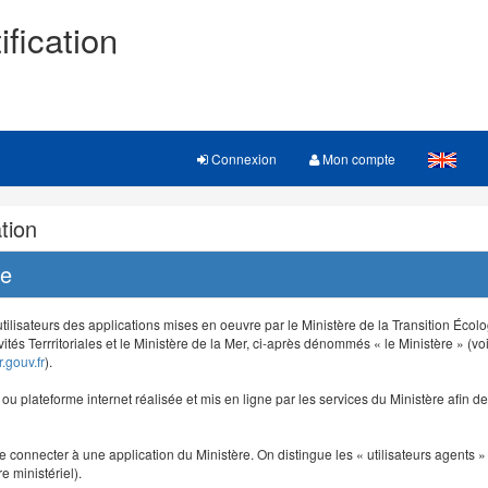
ification
Connexion
Mon compte
tion
re
 utilisateurs des applications mises en oeuvre par le Ministère de la Transition Éco
vités Terrritoriales et le Ministère de la Mer, ci-après dénommés « le Ministère » (voi
.gouv.fr
).
e ou plateforme internet réalisée et mis en ligne par les services du Ministère afin 
e connecter à une application du Ministère. On distingue les « utilisateurs agents » (
e ministériel).