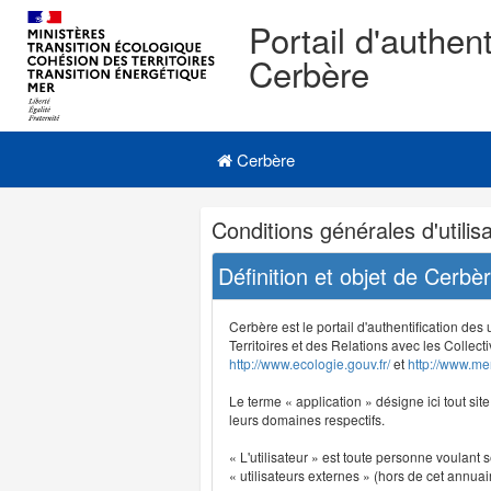
Portail d'authent
Cerbère
Navigation
Menu principal
principale
Cerbère
Navigation
Conditions générales d'utilisa
et
outils
Définition et objet de Cerbè
annexes
Cerbère est le portail d'authentification des
Territoires et des Relations avec les Collecti
http://www.ecologie.gouv.fr/
et
http://www.mer
Le terme « application » désigne ici tout sit
leurs domaines respectifs.
« L'utilisateur » est toute personne voulant s
« utilisateurs externes » (hors de cet annuair