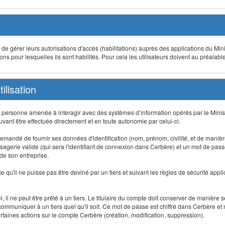
t de gérer leurs autorisations d'accès (habilitations) auprès des applications du Mini
s pour lesquelles ils sont habilités. Pour cela les utilisateurs doivent au préalabl
ilisation
te personne amenée à interagir avec des systèmes d’information opérés par le Minis
uvant être effectuée directement et en toute autonomie par celui-ci.
 est demandé de fournir ses données d'identification (nom, prénom, civilité, et de maniè
agerie valide (qui sera l'identifiant de connexion dans Cerbère) et un mot de passe pe
 de son entreprise.
e qu'il ne puisse pas être deviné par un tiers et suivant les règles de sécurité appl
 il ne peut être prêté à un tiers. Le titulaire du compte doit conserver de manière s
mmuniquer à un tiers quel qu'il soit. Ce mot de passe est chiffré dans Cerbère et 
taines actions sur le compte Cerbère (création, modification, suppression).