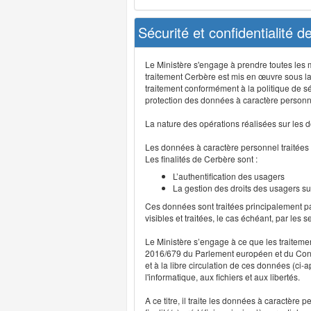
Sécurité et confidentialité 
Le Ministère s'engage à prendre toutes les me
traitement Cerbère est mis en œuvre sous la
traitement conformément à la politique de sé
protection des données à caractère personn
La nature des opérations réalisées sur les do
Les données à caractère personnel traitées
Les finalités de Cerbère sont :
L’authentification des usagers
La gestion des droits des usagers su
Ces données sont traitées principalement pa
visibles et traitées, le cas échéant, par les 
Le Ministère s’engage à ce que les traitem
2016/679 du Parlement européen et du Consei
et à la libre circulation de ces données (ci
l'informatique, aux fichiers et aux libertés.
A ce titre, il traite les données à caractère