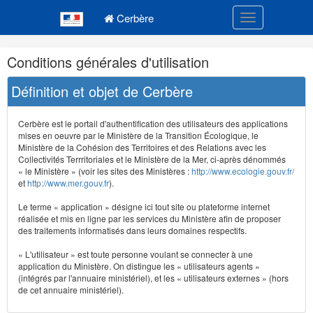
Navigation
Menu principal
principale
Cerbère
Toggle navigatio
Navigation
Conditions générales d'utilisation
et
outils
Définition et objet de Cerbère
annexes
Cerbère est le portail d'authentification des utilisateurs des applications
mises en oeuvre par le Ministère de la Transition Écologique, le
Ministère de la Cohésion des Territoires et des Relations avec les
Collectivités Terrritoriales et le Ministère de la Mer, ci-après dénommés
« le Ministère » (voir les sites des Ministères :
http://www.ecologie.gouv.fr/
et
http://www.mer.gouv.fr
).
Le terme « application » désigne ici tout site ou plateforme internet
réalisée et mis en ligne par les services du Ministère afin de proposer
des traitements informatisés dans leurs domaines respectifs.
« L'utilisateur » est toute personne voulant se connecter à une
application du Ministère. On distingue les « utilisateurs agents »
(intégrés par l'annuaire ministériel), et les « utilisateurs externes » (hors
de cet annuaire ministériel).