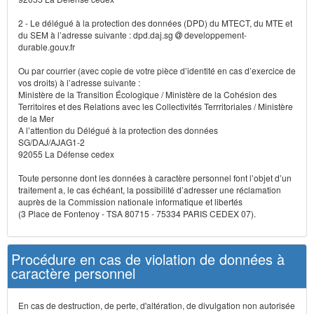
2 - Le délégué à la protection des données (DPD) du MTECT, du MTE et
du SEM à l’adresse suivante : dpd.daj.sg
developpement-
durable.gouv.fr
Ou par courrier (avec copie de votre pièce d’identité en cas d’exercice de
vos droits) à l’adresse suivante :
Ministère de la Transition Écologique / Ministère de la Cohésion des
Territoires et des Relations avec les Collectivités Terrritoriales / Ministère
de la Mer
A l’attention du Délégué à la protection des données
SG/DAJ/AJAG1-2
92055 La Défense cedex
Toute personne dont les données à caractère personnel font l’objet d’un
traitement a, le cas échéant, la possibilité d’adresser une réclamation
auprès de la Commission nationale informatique et libertés
(3 Place de Fontenoy - TSA 80715 - 75334 PARIS CEDEX 07).
Procédure en cas de violation de données à
caractère personnel
En cas de destruction, de perte, d'altération, de divulgation non autorisée