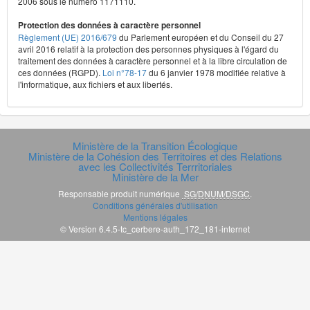
2006 sous le numéro 1171110.
Protection des données à caractère personnel
Règlement (UE) 2016/679
du Parlement européen et du Conseil du 27
avril 2016 relatif à la protection des personnes physiques à l'égard du
traitement des données à caractère personnel et à la libre circulation de
ces données (RGPD).
Loi n°78-17
du 6 janvier 1978 modifiée relative à
l'informatique, aux fichiers et aux libertés.
Ministère de la Transition Écologique
Ministère de la Cohésion des Territoires et des Relations
avec les Collectivités Terrritoriales
Ministère de la Mer
Responsable produit numérique
SG/DNUM/DSGC
.
Conditions générales d'utilisation
Mentions légales
© Version 6.4.5-tc_cerbere-auth_172_181-internet