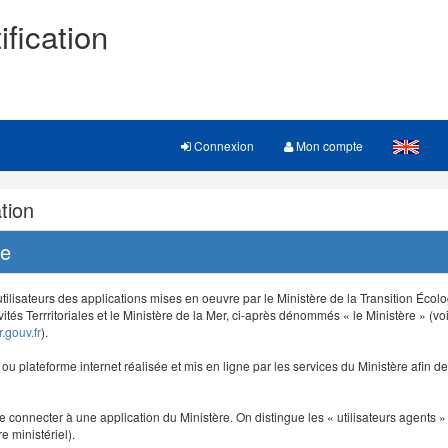
ification
Connexion
Mon compte
tion
re
 utilisateurs des applications mises en oeuvre par le Ministère de la Transition Éco
vités Terrritoriales et le Ministère de la Mer, ci-après dénommés « le Ministère » (voi
.gouv.fr
).
e ou plateforme internet réalisée et mis en ligne par les services du Ministère afin 
e connecter à une application du Ministère. On distingue les « utilisateurs agents » (
e ministériel).