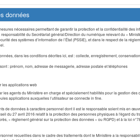
des données
sures nécessaires permettant de garantir la protection et la confidentialité des info
 responsabilité du Secrétariat général/Direction du numérique relevant du « Minist
curité des systèmes d’information de l’État (PSSIE), et dans le respect de la régle
el.
nnées, dans les conditions décrites ici, est : collecte, enregistrement, conservatio
 sont : prénom, nom, adresse de messagerie, adresse postale et téléphones
r les applications web
r les agents du Ministère en charge et spécialement habilités pour la gestion des
seules applications auxquelles l’utilisateur se connecte in fine.
ents de données à caractère personnel dont il est le responsable soient mis en œ
l du 27 avril 2016 relatif à la protection des personnes physiques à l'égard du 
-après, « règlement général sur la protection des données » ou RGPD) et à la loi n°7
 personnel recueillies dans le cadre des traitements dont le Ministère a la responsabi