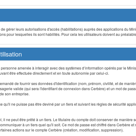
t de gérer leurs autorisations d'accès (habilitations) auprès des applications du Mini
s pour lesquelles ils sont habilités. Pour cela les utilisateurs doivent au préalabl
ilisation
te personne amenée à interagir avec des systèmes d’information opérés par le Minis
uvant être effectuée directement et en toute autonomie par celui-ci.
 est demandé de fournir ses données d'identification (nom, prénom, civilité, et de maniè
agerie valide (qui sera l'identifiant de connexion dans Cerbère) et un mot de passe pe
 de son entreprise.
e qu'il ne puisse pas être deviné par un tiers et suivant les règles de sécurité appl
 il ne peut être prêté à un tiers. Le titulaire du compte doit conserver de manière s
mmuniquer à un tiers quel qu'il soit. Ce mot de passe est chiffré dans Cerbère et 
taines actions sur le compte Cerbère (création, modification, suppression).