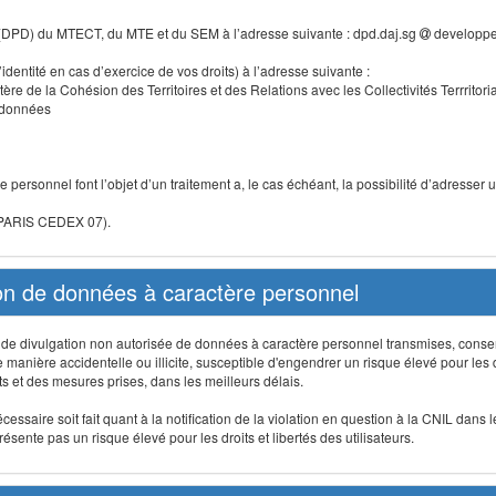
 (DPD) du MTECT, du MTE et du SEM à l’adresse suivante : dpd.daj.sg
developpe
identité en cas d’exercice de vos droits) à l’adresse suivante :
tère de la Cohésion des Territoires et des Relations avec les Collectivités Terrritori
s données
 personnel font l’objet d’un traitement a, le cas échéant, la possibilité d’adresse
 PARIS CEDEX 07).
ion de données à caractère personnel
on, de divulgation non autorisée de données à caractère personnel transmises, conse
anière accidentelle ou illicite, susceptible d'engendrer un risque élevé pour les droi
s et des mesures prises, dans les meilleurs délais.
ssaire soit fait quant à la notification de la violation en question à la CNIL dans 
sente pas un risque élevé pour les droits et libertés des utilisateurs.