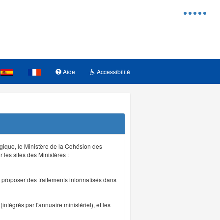
Menu
d'access
Aide
Accessibilité
logique, le Ministère de la Cohésion des
r les sites des Ministères :
de proposer des traitements informatisés dans
intégrés par l'annuaire ministériel), et les