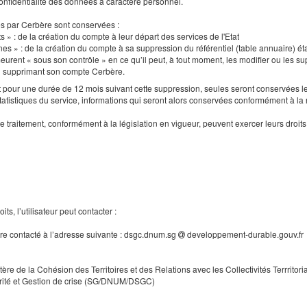
a confidentialité des données à caractère personnel.
es par Cerbère sont conservées :
s » : de la création du compte à leur départ des services de l'Etat
nes » : de la création du compte à sa suppression du référentiel (table annuaire) ét
urent « sous son contrôle » en ce qu’il peut, à tout moment, les modifier ou les supp
en supprimant son compte Cerbère.
our une durée de 12 mois suivant cette suppression, seules seront conservées le
tatistiques du service, informations qui seront alors conservées conformément à la
e traitement, conformément à la législation en vigueur, peuvent exercer leurs droi
ts, l’utilisateur peut contacter :
tre contacté à l’adresse suivante : dsgc.dnum.sg
developpement-durable.gouv.fr
tère de la Cohésion des Territoires et des Relations avec les Collectivités Terrritori
rité et Gestion de crise (SG/DNUM/DSGC)