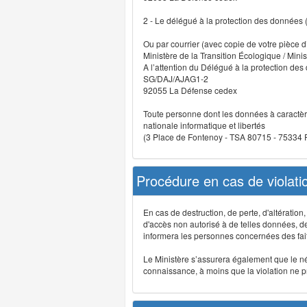
2 - Le délégué à la protection des données
Ou par courrier (avec copie de votre pièce d’
Ministère de la Transition Écologique / Minis
A l’attention du Délégué à la protection de
SG/DAJ/AJAG1-2
92055 La Défense cedex
Toute personne dont les données à caractère
nationale informatique et libertés
(3 Place de Fontenoy - TSA 80715 - 75334
Procédure en cas de violat
En cas de destruction, de perte, d'altérati
d'accès non autorisé à de telles données, de m
informera les personnes concernées des fait
Le Ministère s’assurera également que le néce
connaissance, à moins que la violation ne pré