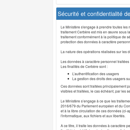
Sécurité et confidentialité 
Le Ministère s'engage à prendre toutes les me
traitement Cerbère est mis en œuvre sous la
traitement conformément à la politique de sé
protection des données à caractère personn
La nature des opérations réalisées sur les do
Les données à caractère personnel traitées
Les finalités de Cerbère sont :
L’authentification des usagers
La gestion des droits des usagers su
Ces données sont traitées principalement pa
visibles et traitées, le cas échéant, par les 
Le Ministère s’engage à ce que les traitem
2016/679 du Parlement européen et du Consei
et à la libre circulation de ces données (ci
l'informatique, aux fichiers et aux libertés.
A ce titre, il traite les données à caractère