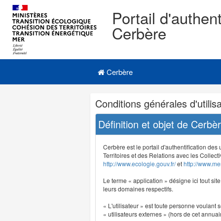
Portail d'authent
Cerbère
Navigation
Menu principal
principale
Cerbère
Navigation
Conditions générales d'utilisa
et
outils
Définition et objet de Cerbè
annexes
Cerbère est le portail d'authentification des
Territoires et des Relations avec les Collecti
http://www.ecologie.gouv.fr/
et
http://www.mer
Le terme « application » désigne ici tout sit
leurs domaines respectifs.
« L'utilisateur » est toute personne voulant s
« utilisateurs externes » (hors de cet annuair