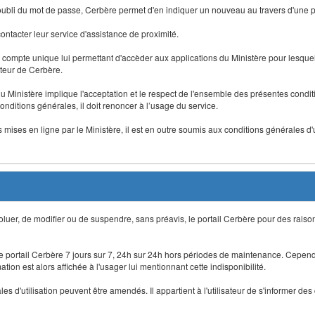
 d'oubli du mot de passe, Cerbère permet d'en indiquer un nouveau au travers d'une
 contacter leur service d'assistance de proximité.
un compte unique lui permettant d'accèder aux applications du Ministère pour lesquelle
ateur de Cerbère.
du Ministère implique l'acceptation et le respect de l'ensemble des présentes condition
onditions générales, il doit renoncer à l’usage du service.
 mises en ligne par le Ministère, il est en outre soumis aux conditions générales d'
évoluer, de modifier ou de suspendre, sans préavis, le portail Cerbère pour des rais
 le portail Cerbère 7 jours sur 7, 24h sur 24h hors périodes de maintenance. Cepend
ion est alors affichée à l'usager lui mentionnant cette indisponibilité.
 d'utilisation peuvent être amendés. Il appartient à l'utilisateur de s'informer des 