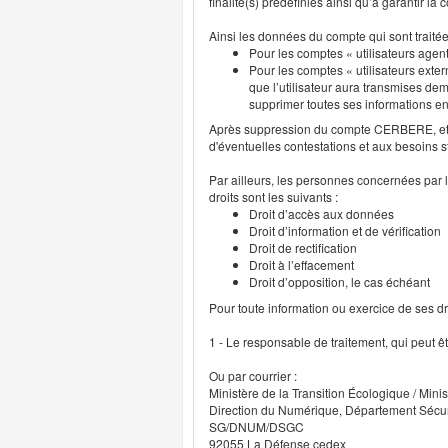
finalité(s) prédéfinies ainsi qu’à garantir l
Ainsi les données du compte qui sont traité
Pour les comptes « utilisateurs agent
Pour les comptes « utilisateurs exter
que l’utilisateur aura transmises deme
supprimer toutes ses informations 
Après suppression du compte CERBERE, et p
d'éventuelles contestations et aux besoins s
Par ailleurs, les personnes concernées par l
droits sont les suivants :
Droit d’accès aux données
Droit d’information et de vérification
Droit de rectification
Droit à l’effacement
Droit d’opposition, le cas échéant
Pour toute information ou exercice de ses droi
1 - Le responsable de traitement, qui peut ê
Ou par courrier :
Ministère de la Transition Écologique / Minis
Direction du Numérique, Département Sécu
SG/DNUM/DSGC
92055 La Défense cedex