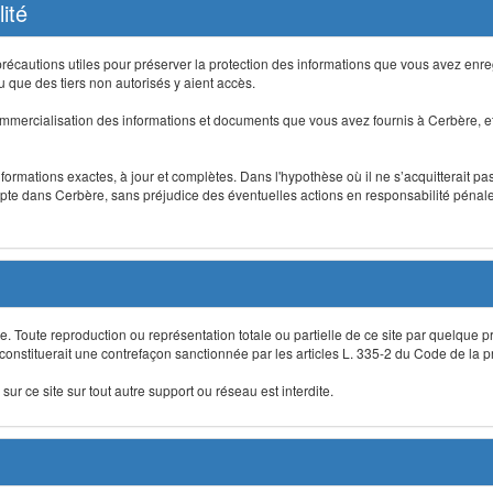
ité
précautions utiles pour préserver la protection des informations que vous avez en
que des tiers non autorisés y aient accès.
mmercialisation des informations et documents que vous avez fournis à Cerbère, et
informations exactes, à jour et complètes. Dans l'hypothèse où il ne s’acquitterait p
te dans Cerbère, sans préjudice des éventuelles actions en responsabilité pénale 
re. Toute reproduction ou représentation totale ou partielle de ce site par quelque p
 constituerait une contrefaçon sanctionnée par les articles L. 335-2 du Code de la pro
sur ce site sur tout autre support ou réseau est interdite.