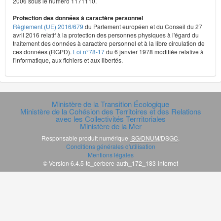
2006 sous le numéro 1171110.
Protection des données à caractère personnel
Règlement (UE) 2016/679
du Parlement européen et du Conseil du 27
avril 2016 relatif à la protection des personnes physiques à l'égard du
traitement des données à caractère personnel et à la libre circulation de
ces données (RGPD).
Loi n°78-17
du 6 janvier 1978 modifiée relative à
l'informatique, aux fichiers et aux libertés.
Ministère de la Transition Écologique
Ministère de la Cohésion des Territoires et des Relations
avec les Collectivités Terrritoriales
Ministère de la Mer
Responsable produit numérique
SG/DNUM/DSGC
.
Conditions générales d'utilisation
Mentions légales
© Version 6.4.5-tc_cerbere-auth_172_183-internet