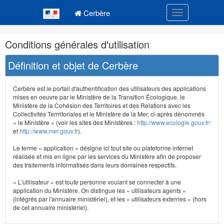
Navigation
Menu principal
principale
Cerbère
Toggle navigatio
Navigation
Conditions générales d'utilisation
et
outils
Définition et objet de Cerbère
annexes
Cerbère est le portail d'authentification des utilisateurs des applications
mises en oeuvre par le Ministère de la Transition Écologique, le
Ministère de la Cohésion des Territoires et des Relations avec les
Collectivités Terrritoriales et le Ministère de la Mer, ci-après dénommés
« le Ministère » (voir les sites des Ministères :
http://www.ecologie.gouv.fr/
et
http://www.mer.gouv.fr
).
Le terme « application » désigne ici tout site ou plateforme internet
réalisée et mis en ligne par les services du Ministère afin de proposer
des traitements informatisés dans leurs domaines respectifs.
« L'utilisateur » est toute personne voulant se connecter à une
application du Ministère. On distingue les « utilisateurs agents »
(intégrés par l'annuaire ministériel), et les « utilisateurs externes » (hors
de cet annuaire ministériel).