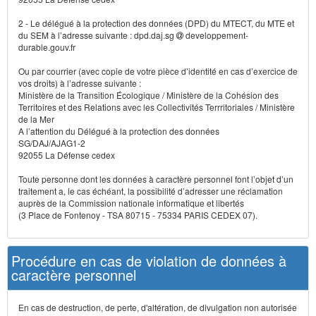
2 - Le délégué à la protection des données (DPD) du MTECT, du MTE et
du SEM à l’adresse suivante : dpd.daj.sg
developpement-
durable.gouv.fr
Ou par courrier (avec copie de votre pièce d’identité en cas d’exercice de
vos droits) à l’adresse suivante :
Ministère de la Transition Écologique / Ministère de la Cohésion des
Territoires et des Relations avec les Collectivités Terrritoriales / Ministère
de la Mer
A l’attention du Délégué à la protection des données
SG/DAJ/AJAG1-2
92055 La Défense cedex
Toute personne dont les données à caractère personnel font l’objet d’un
traitement a, le cas échéant, la possibilité d’adresser une réclamation
auprès de la Commission nationale informatique et libertés
(3 Place de Fontenoy - TSA 80715 - 75334 PARIS CEDEX 07).
Procédure en cas de violation de données à
caractère personnel
En cas de destruction, de perte, d'altération, de divulgation non autorisée