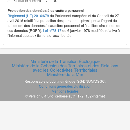
2006 sous le numéro 1171110.
Protection des données à caractère personnel
Règlement (UE) 2016/679
du Parlement européen et du Conseil du 27
avril 2016 relatif à la protection des personnes physiques à l'égard du
traitement des données à caractère personnel et à la libre circulation de
ces données (RGPD).
Loi n°78-17
du 6 janvier 1978 modifiée relative à
l'informatique, aux fichiers et aux libertés.
Ministère de la Transition Écologique
Ministère de la Cohésion des Territoires et des Relations
avec les Collectivités Terrritoriales
Ministère de la Mer
Responsable produit numérique
SG/DNUM/DSGC
.
Conditions générales d'utilisation
Mentions légales
© Version 6.4.5-tc_cerbere-auth_172_182-internet