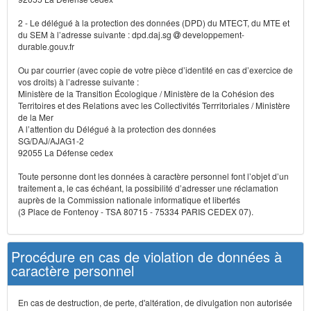
2 - Le délégué à la protection des données (DPD) du MTECT, du MTE et
du SEM à l’adresse suivante : dpd.daj.sg
developpement-
durable.gouv.fr
Ou par courrier (avec copie de votre pièce d’identité en cas d’exercice de
vos droits) à l’adresse suivante :
Ministère de la Transition Écologique / Ministère de la Cohésion des
Territoires et des Relations avec les Collectivités Terrritoriales / Ministère
de la Mer
A l’attention du Délégué à la protection des données
SG/DAJ/AJAG1-2
92055 La Défense cedex
Toute personne dont les données à caractère personnel font l’objet d’un
traitement a, le cas échéant, la possibilité d’adresser une réclamation
auprès de la Commission nationale informatique et libertés
(3 Place de Fontenoy - TSA 80715 - 75334 PARIS CEDEX 07).
Procédure en cas de violation de données à
caractère personnel
En cas de destruction, de perte, d'altération, de divulgation non autorisée