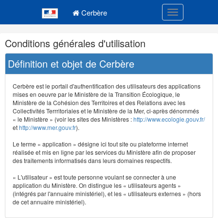
Navigation
Menu principal
principale
Cerbère
Toggle navigatio
Navigation
Conditions générales d'utilisation
et
outils
Définition et objet de Cerbère
annexes
Cerbère est le portail d'authentification des utilisateurs des applications
mises en oeuvre par le Ministère de la Transition Écologique, le
Ministère de la Cohésion des Territoires et des Relations avec les
Collectivités Terrritoriales et le Ministère de la Mer, ci-après dénommés
« le Ministère » (voir les sites des Ministères :
http://www.ecologie.gouv.fr/
et
http://www.mer.gouv.fr
).
Le terme « application » désigne ici tout site ou plateforme internet
réalisée et mis en ligne par les services du Ministère afin de proposer
des traitements informatisés dans leurs domaines respectifs.
« L'utilisateur » est toute personne voulant se connecter à une
application du Ministère. On distingue les « utilisateurs agents »
(intégrés par l'annuaire ministériel), et les « utilisateurs externes » (hors
de cet annuaire ministériel).