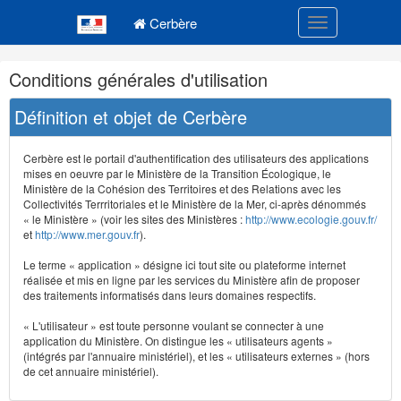
Navigation
Menu principal
principale
Cerbère
Toggle navigatio
Navigation
Conditions générales d'utilisation
et
outils
Définition et objet de Cerbère
annexes
Cerbère est le portail d'authentification des utilisateurs des applications
mises en oeuvre par le Ministère de la Transition Écologique, le
Ministère de la Cohésion des Territoires et des Relations avec les
Collectivités Terrritoriales et le Ministère de la Mer, ci-après dénommés
« le Ministère » (voir les sites des Ministères :
http://www.ecologie.gouv.fr/
et
http://www.mer.gouv.fr
).
Le terme « application » désigne ici tout site ou plateforme internet
réalisée et mis en ligne par les services du Ministère afin de proposer
des traitements informatisés dans leurs domaines respectifs.
« L'utilisateur » est toute personne voulant se connecter à une
application du Ministère. On distingue les « utilisateurs agents »
(intégrés par l'annuaire ministériel), et les « utilisateurs externes » (hors
de cet annuaire ministériel).