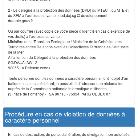
2 - Le délégué à la protection des données (DPD) du MTECT, du MTE et
du SEM à l’adresse suivante : dpd.daj.sg
developpement-
durable.gouv.fr
Ou par courrier (avec copie de votre pièce d’identité en cas d’exercice de
vos droits) à l’adresse suivante :
Ministère de la Transition Écologique / Ministère de la Cohésion des
Territoires et des Relations avec les Collectivités Terrritoriales / Ministère
de la Mer
A l’attention du Délégué à la protection des données
SG/DAJ/AJAG1-2
92055 La Défense cedex
Toute personne dont les données à caractère personnel font l’objet d’un
traitement a, le cas échéant, la possibilité d’adresser une réclamation
auprès de la Commission nationale informatique et libertés
(3 Place de Fontenoy - TSA 80715 - 75334 PARIS CEDEX 07).
Procédure en cas de violation de données à
caractère personnel
En cas de destruction, de perte, d'altération, de divulgation non autorisée