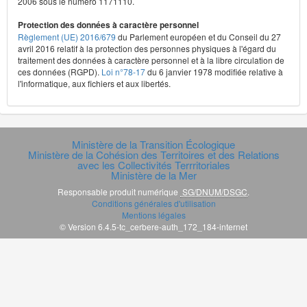
2006 sous le numéro 1171110.
Protection des données à caractère personnel
Règlement (UE) 2016/679
du Parlement européen et du Conseil du 27
avril 2016 relatif à la protection des personnes physiques à l'égard du
traitement des données à caractère personnel et à la libre circulation de
ces données (RGPD).
Loi n°78-17
du 6 janvier 1978 modifiée relative à
l'informatique, aux fichiers et aux libertés.
Ministère de la Transition Écologique
Ministère de la Cohésion des Territoires et des Relations
avec les Collectivités Terrritoriales
Ministère de la Mer
Responsable produit numérique
SG/DNUM/DSGC
.
Conditions générales d'utilisation
Mentions légales
© Version 6.4.5-tc_cerbere-auth_172_184-internet