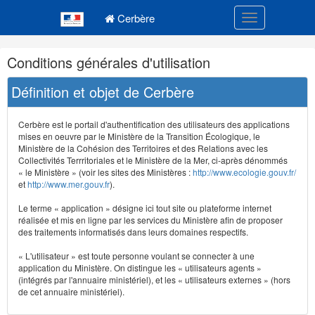
Navigation
Menu principal
principale
Cerbère
Toggle navigatio
Navigation
Conditions générales d'utilisation
et
outils
Définition et objet de Cerbère
annexes
Cerbère est le portail d'authentification des utilisateurs des applications
mises en oeuvre par le Ministère de la Transition Écologique, le
Ministère de la Cohésion des Territoires et des Relations avec les
Collectivités Terrritoriales et le Ministère de la Mer, ci-après dénommés
« le Ministère » (voir les sites des Ministères :
http://www.ecologie.gouv.fr/
et
http://www.mer.gouv.fr
).
Le terme « application » désigne ici tout site ou plateforme internet
réalisée et mis en ligne par les services du Ministère afin de proposer
des traitements informatisés dans leurs domaines respectifs.
« L'utilisateur » est toute personne voulant se connecter à une
application du Ministère. On distingue les « utilisateurs agents »
(intégrés par l'annuaire ministériel), et les « utilisateurs externes » (hors
de cet annuaire ministériel).