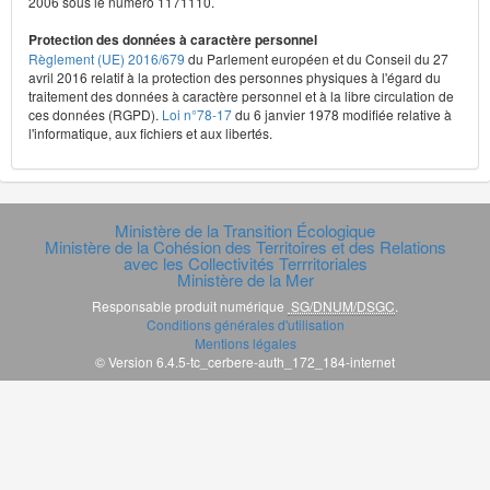
2006 sous le numéro 1171110.
Protection des données à caractère personnel
Règlement (UE) 2016/679
du Parlement européen et du Conseil du 27
avril 2016 relatif à la protection des personnes physiques à l'égard du
traitement des données à caractère personnel et à la libre circulation de
ces données (RGPD).
Loi n°78-17
du 6 janvier 1978 modifiée relative à
l'informatique, aux fichiers et aux libertés.
Ministère de la Transition Écologique
Ministère de la Cohésion des Territoires et des Relations
avec les Collectivités Terrritoriales
Ministère de la Mer
Responsable produit numérique
SG/DNUM/DSGC
.
Conditions générales d'utilisation
Mentions légales
© Version 6.4.5-tc_cerbere-auth_172_184-internet