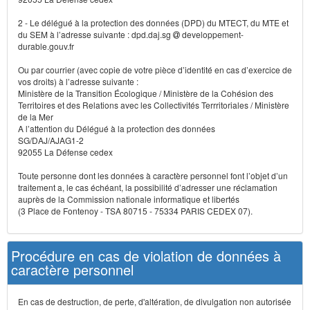
2 - Le délégué à la protection des données (DPD) du MTECT, du MTE et
du SEM à l’adresse suivante : dpd.daj.sg
developpement-
durable.gouv.fr
Ou par courrier (avec copie de votre pièce d’identité en cas d’exercice de
vos droits) à l’adresse suivante :
Ministère de la Transition Écologique / Ministère de la Cohésion des
Territoires et des Relations avec les Collectivités Terrritoriales / Ministère
de la Mer
A l’attention du Délégué à la protection des données
SG/DAJ/AJAG1-2
92055 La Défense cedex
Toute personne dont les données à caractère personnel font l’objet d’un
traitement a, le cas échéant, la possibilité d’adresser une réclamation
auprès de la Commission nationale informatique et libertés
(3 Place de Fontenoy - TSA 80715 - 75334 PARIS CEDEX 07).
Procédure en cas de violation de données à
caractère personnel
En cas de destruction, de perte, d'altération, de divulgation non autorisée