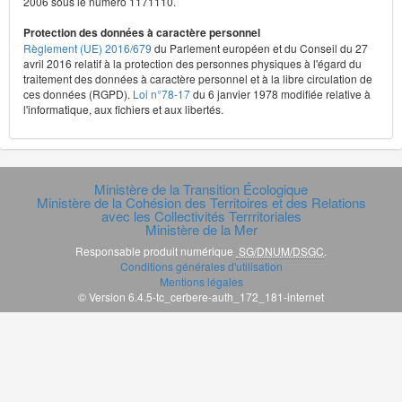
2006 sous le numéro 1171110.
Protection des données à caractère personnel
Règlement (UE) 2016/679
du Parlement européen et du Conseil du 27
avril 2016 relatif à la protection des personnes physiques à l'égard du
traitement des données à caractère personnel et à la libre circulation de
ces données (RGPD).
Loi n°78-17
du 6 janvier 1978 modifiée relative à
l'informatique, aux fichiers et aux libertés.
Ministère de la Transition Écologique
Ministère de la Cohésion des Territoires et des Relations
avec les Collectivités Terrritoriales
Ministère de la Mer
Responsable produit numérique
SG/DNUM/DSGC
.
Conditions générales d'utilisation
Mentions légales
© Version 6.4.5-tc_cerbere-auth_172_181-internet