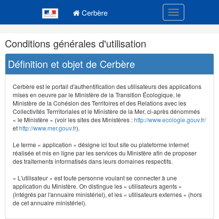
Navigation
Menu principal
principale
Cerbère
Toggle navigatio
Navigation
Conditions générales d'utilisation
et
outils
Définition et objet de Cerbère
annexes
Cerbère est le portail d'authentification des utilisateurs des applications
mises en oeuvre par le Ministère de la Transition Écologique, le
Ministère de la Cohésion des Territoires et des Relations avec les
Collectivités Terrritoriales et le Ministère de la Mer, ci-après dénommés
« le Ministère » (voir les sites des Ministères :
http://www.ecologie.gouv.fr/
et
http://www.mer.gouv.fr
).
Le terme « application » désigne ici tout site ou plateforme internet
réalisée et mis en ligne par les services du Ministère afin de proposer
des traitements informatisés dans leurs domaines respectifs.
« L'utilisateur » est toute personne voulant se connecter à une
application du Ministère. On distingue les « utilisateurs agents »
(intégrés par l'annuaire ministériel), et les « utilisateurs externes » (hors
de cet annuaire ministériel).