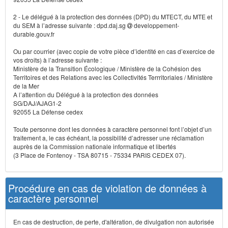
2 - Le délégué à la protection des données (DPD) du MTECT, du MTE et
du SEM à l’adresse suivante : dpd.daj.sg
developpement-
durable.gouv.fr
Ou par courrier (avec copie de votre pièce d’identité en cas d’exercice de
vos droits) à l’adresse suivante :
Ministère de la Transition Écologique / Ministère de la Cohésion des
Territoires et des Relations avec les Collectivités Terrritoriales / Ministère
de la Mer
A l’attention du Délégué à la protection des données
SG/DAJ/AJAG1-2
92055 La Défense cedex
Toute personne dont les données à caractère personnel font l’objet d’un
traitement a, le cas échéant, la possibilité d’adresser une réclamation
auprès de la Commission nationale informatique et libertés
(3 Place de Fontenoy - TSA 80715 - 75334 PARIS CEDEX 07).
Procédure en cas de violation de données à
caractère personnel
En cas de destruction, de perte, d'altération, de divulgation non autorisée