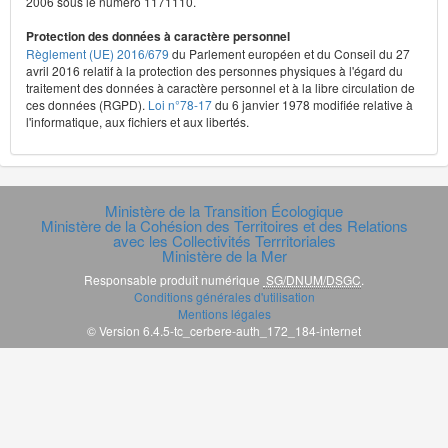
2006 sous le numéro 1171110.
Protection des données à caractère personnel
Règlement (UE) 2016/679
du Parlement européen et du Conseil du 27
avril 2016 relatif à la protection des personnes physiques à l'égard du
traitement des données à caractère personnel et à la libre circulation de
ces données (RGPD).
Loi n°78-17
du 6 janvier 1978 modifiée relative à
l'informatique, aux fichiers et aux libertés.
Ministère de la Transition Écologique
Ministère de la Cohésion des Territoires et des Relations
avec les Collectivités Terrritoriales
Ministère de la Mer
Responsable produit numérique
SG/DNUM/DSGC
.
Conditions générales d'utilisation
Mentions légales
© Version 6.4.5-tc_cerbere-auth_172_184-internet