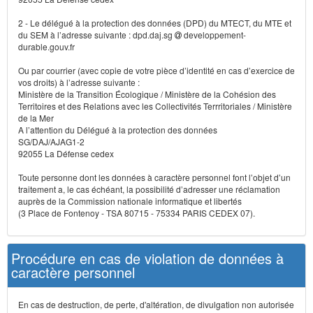
2 - Le délégué à la protection des données (DPD) du MTECT, du MTE et
du SEM à l’adresse suivante : dpd.daj.sg
developpement-
durable.gouv.fr
Ou par courrier (avec copie de votre pièce d’identité en cas d’exercice de
vos droits) à l’adresse suivante :
Ministère de la Transition Écologique / Ministère de la Cohésion des
Territoires et des Relations avec les Collectivités Terrritoriales / Ministère
de la Mer
A l’attention du Délégué à la protection des données
SG/DAJ/AJAG1-2
92055 La Défense cedex
Toute personne dont les données à caractère personnel font l’objet d’un
traitement a, le cas échéant, la possibilité d’adresser une réclamation
auprès de la Commission nationale informatique et libertés
(3 Place de Fontenoy - TSA 80715 - 75334 PARIS CEDEX 07).
Procédure en cas de violation de données à
caractère personnel
En cas de destruction, de perte, d'altération, de divulgation non autorisée