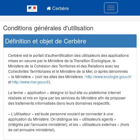
Navigation
Menu principal
principale
Cerbère
Toggle navigatio
Navigation
Conditions générales d'utilisation
et
outils
Définition et objet de Cerbère
annexes
Cerbère est le portail d'authentification des utilisateurs des applications
mises en oeuvre par le Ministère de la Transition Écologique, le
Ministère de la Cohésion des Territoires et des Relations avec les
Collectivités Terrritoriales et le Ministère de la Mer, ci-après dénommés
« le Ministère » (voir les sites des Ministères :
http://www.ecologie.gouv.fr/
et
http://www.mer.gouv.fr
).
Le terme « application » désigne ici tout site ou plateforme internet
réalisée et mis en ligne par les services du Ministère afin de proposer
des traitements informatisés dans leurs domaines respectifs.
« L'utilisateur » est toute personne voulant se connecter à une
application du Ministère. On distingue les « utilisateurs agents »
(intégrés par l'annuaire ministériel), et les « utilisateurs externes » (hors
de cet annuaire ministériel).