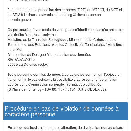
2 - Le délégué à la protection des données (DPD) du MTECT, du MTE et
du SEM à l’adresse suivante : dpd.daj.sg
developpement-
durable.gouv.fr
Ou par courrier (avec copie de votre pièce d’identité en cas d’exercice de
vos droits) à l’adresse suivante :
Ministère de la Transition Écologique / Ministère de la Cohésion des
Territoires et des Relations avec les Collectivités Terrritoriales / Ministère
de la Mer
A l’attention du Délégué à la protection des données
SG/DAJ/AJAG1-2
92055 La Défense cedex
Toute personne dont les données à caractère personnel font l’objet d’un
traitement a, le cas échéant, la possibilité d’adresser une réclamation
auprès de la Commission nationale informatique et libertés
(3 Place de Fontenoy - TSA 80715 - 75334 PARIS CEDEX 07).
Procédure en cas de violation de données à
caractère personnel
En cas de destruction, de perte, d'altération, de divulgation non autorisée