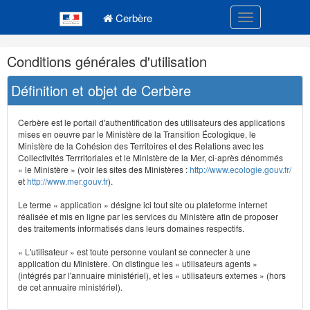
Navigation
Menu principal
principale
Cerbère
Toggle navigatio
Navigation
Conditions générales d'utilisation
et
outils
Définition et objet de Cerbère
annexes
Cerbère est le portail d'authentification des utilisateurs des applications
mises en oeuvre par le Ministère de la Transition Écologique, le
Ministère de la Cohésion des Territoires et des Relations avec les
Collectivités Terrritoriales et le Ministère de la Mer, ci-après dénommés
« le Ministère » (voir les sites des Ministères :
http://www.ecologie.gouv.fr/
et
http://www.mer.gouv.fr
).
Le terme « application » désigne ici tout site ou plateforme internet
réalisée et mis en ligne par les services du Ministère afin de proposer
des traitements informatisés dans leurs domaines respectifs.
« L'utilisateur » est toute personne voulant se connecter à une
application du Ministère. On distingue les « utilisateurs agents »
(intégrés par l'annuaire ministériel), et les « utilisateurs externes » (hors
de cet annuaire ministériel).