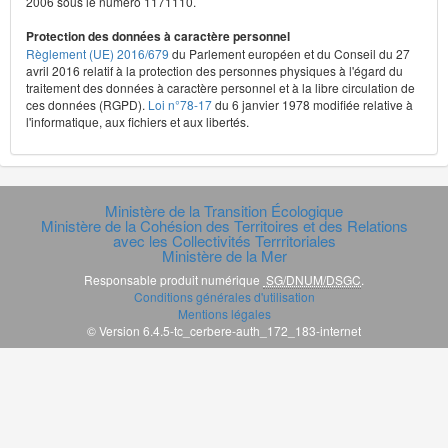
2006 sous le numéro 1171110.
Protection des données à caractère personnel
Règlement (UE) 2016/679
du Parlement européen et du Conseil du 27
avril 2016 relatif à la protection des personnes physiques à l'égard du
traitement des données à caractère personnel et à la libre circulation de
ces données (RGPD).
Loi n°78-17
du 6 janvier 1978 modifiée relative à
l'informatique, aux fichiers et aux libertés.
Ministère de la Transition Écologique
Ministère de la Cohésion des Territoires et des Relations
avec les Collectivités Terrritoriales
Ministère de la Mer
Responsable produit numérique
SG/DNUM/DSGC
.
Conditions générales d'utilisation
Mentions légales
© Version 6.4.5-tc_cerbere-auth_172_183-internet