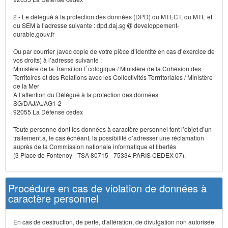
2 - Le délégué à la protection des données (DPD) du MTECT, du MTE et
du SEM à l’adresse suivante : dpd.daj.sg
developpement-
durable.gouv.fr
Ou par courrier (avec copie de votre pièce d’identité en cas d’exercice de
vos droits) à l’adresse suivante :
Ministère de la Transition Écologique / Ministère de la Cohésion des
Territoires et des Relations avec les Collectivités Terrritoriales / Ministère
de la Mer
A l’attention du Délégué à la protection des données
SG/DAJ/AJAG1-2
92055 La Défense cedex
Toute personne dont les données à caractère personnel font l’objet d’un
traitement a, le cas échéant, la possibilité d’adresser une réclamation
auprès de la Commission nationale informatique et libertés
(3 Place de Fontenoy - TSA 80715 - 75334 PARIS CEDEX 07).
Procédure en cas de violation de données à
caractère personnel
En cas de destruction, de perte, d'altération, de divulgation non autorisée