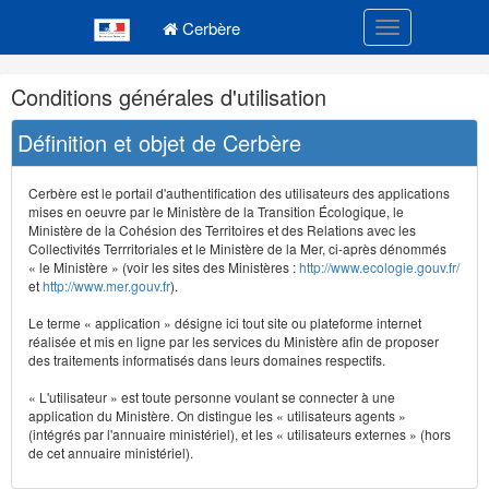
Navigation
Menu principal
principale
Cerbère
Toggle navigatio
Navigation
Conditions générales d'utilisation
et
outils
Définition et objet de Cerbère
annexes
Cerbère est le portail d'authentification des utilisateurs des applications
mises en oeuvre par le Ministère de la Transition Écologique, le
Ministère de la Cohésion des Territoires et des Relations avec les
Collectivités Terrritoriales et le Ministère de la Mer, ci-après dénommés
« le Ministère » (voir les sites des Ministères :
http://www.ecologie.gouv.fr/
et
http://www.mer.gouv.fr
).
Le terme « application » désigne ici tout site ou plateforme internet
réalisée et mis en ligne par les services du Ministère afin de proposer
des traitements informatisés dans leurs domaines respectifs.
« L'utilisateur » est toute personne voulant se connecter à une
application du Ministère. On distingue les « utilisateurs agents »
(intégrés par l'annuaire ministériel), et les « utilisateurs externes » (hors
de cet annuaire ministériel).