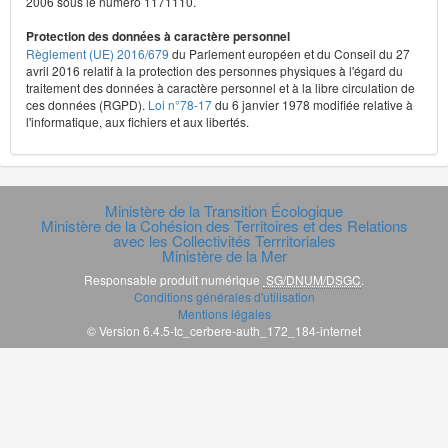
2006 sous le numéro 1171110.
Protection des données à caractère personnel
Règlement (UE) 2016/679
du Parlement européen et du Conseil du 27
avril 2016 relatif à la protection des personnes physiques à l'égard du
traitement des données à caractère personnel et à la libre circulation de
ces données (RGPD).
Loi n°78-17
du 6 janvier 1978 modifiée relative à
l'informatique, aux fichiers et aux libertés.
Ministère de la Transition Écologique
Ministère de la Cohésion des Territoires et des Relations
avec les Collectivités Terrritoriales
Ministère de la Mer
Responsable produit numérique
SG/DNUM/DSGC
.
Conditions générales d'utilisation
Mentions légales
© Version 6.4.5-tc_cerbere-auth_172_184-internet