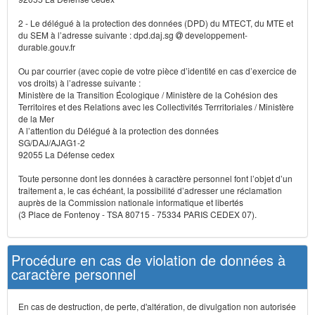
2 - Le délégué à la protection des données (DPD) du MTECT, du MTE et
du SEM à l’adresse suivante : dpd.daj.sg
developpement-
durable.gouv.fr
Ou par courrier (avec copie de votre pièce d’identité en cas d’exercice de
vos droits) à l’adresse suivante :
Ministère de la Transition Écologique / Ministère de la Cohésion des
Territoires et des Relations avec les Collectivités Terrritoriales / Ministère
de la Mer
A l’attention du Délégué à la protection des données
SG/DAJ/AJAG1-2
92055 La Défense cedex
Toute personne dont les données à caractère personnel font l’objet d’un
traitement a, le cas échéant, la possibilité d’adresser une réclamation
auprès de la Commission nationale informatique et libertés
(3 Place de Fontenoy - TSA 80715 - 75334 PARIS CEDEX 07).
Procédure en cas de violation de données à
caractère personnel
En cas de destruction, de perte, d'altération, de divulgation non autorisée