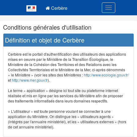
Navigation
Menu principal
principale
Cerbère
Toggle navigatio
Navigation
Conditions générales d'utilisation
et
outils
Définition et objet de Cerbère
annexes
Cerbère est le portail d'authentification des utilisateurs des applications
mises en oeuvre par le Ministère de la Transition Écologique, le
Ministère de la Cohésion des Territoires et des Relations avec les
Collectivités Terrritoriales et le Ministère de la Mer, ci-après dénommés
« le Ministère » (voir les sites des Ministères :
http://www.ecologie.gouv.fr/
et
http://www.mer.gouv.fr
).
Le terme « application » désigne ici tout site ou plateforme internet
réalisée et mis en ligne par les services du Ministère afin de proposer
des traitements informatisés dans leurs domaines respectifs.
« L'utilisateur » est toute personne voulant se connecter à une
application du Ministère. On distingue les « utilisateurs agents »
(intégrés par l'annuaire ministériel), et les « utilisateurs externes » (hors
de cet annuaire ministériel).