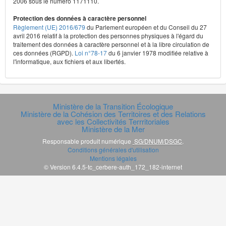
2006 sous le numéro 1171110.
Protection des données à caractère personnel
Règlement (UE) 2016/679
du Parlement européen et du Conseil du 27
avril 2016 relatif à la protection des personnes physiques à l'égard du
traitement des données à caractère personnel et à la libre circulation de
ces données (RGPD).
Loi n°78-17
du 6 janvier 1978 modifiée relative à
l'informatique, aux fichiers et aux libertés.
Ministère de la Transition Écologique
Ministère de la Cohésion des Territoires et des Relations
avec les Collectivités Terrritoriales
Ministère de la Mer
Responsable produit numérique
SG/DNUM/DSGC
.
Conditions générales d'utilisation
Mentions légales
© Version 6.4.5-tc_cerbere-auth_172_182-internet