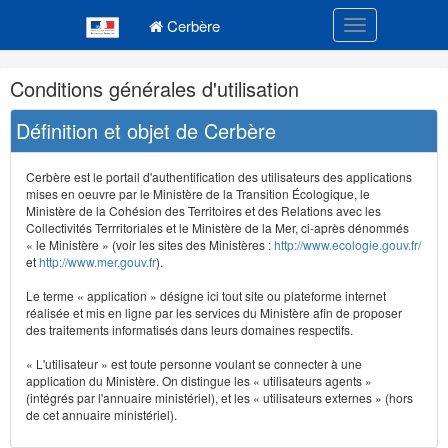
Navigation
Menu principal
principale
Cerbère
Toggle navigatio
Navigation
Conditions générales d'utilisation
et
outils
Définition et objet de Cerbère
annexes
Cerbère est le portail d'authentification des utilisateurs des applications
mises en oeuvre par le Ministère de la Transition Écologique, le
Ministère de la Cohésion des Territoires et des Relations avec les
Collectivités Terrritoriales et le Ministère de la Mer, ci-après dénommés
« le Ministère » (voir les sites des Ministères :
http://www.ecologie.gouv.fr/
et
http://www.mer.gouv.fr
).
Le terme « application » désigne ici tout site ou plateforme internet
réalisée et mis en ligne par les services du Ministère afin de proposer
des traitements informatisés dans leurs domaines respectifs.
« L'utilisateur » est toute personne voulant se connecter à une
application du Ministère. On distingue les « utilisateurs agents »
(intégrés par l'annuaire ministériel), et les « utilisateurs externes » (hors
de cet annuaire ministériel).