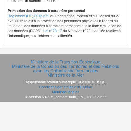
2006 sous le numéro 1171110.
Protection des données à caractère personnel
Règlement (UE) 2016/679
du Parlement européen et du Conseil du 27
avril 2016 relatif à la protection des personnes physiques à l'égard du
traitement des données à caractère personnel et à la libre circulation de
ces données (RGPD).
Loi n°78-17
du 6 janvier 1978 modifiée relative à
l'informatique, aux fichiers et aux libertés.
Ministère de la Transition Écologique
Ministère de la Cohésion des Territoires et des Relations
avec les Collectivités Terrritoriales
Ministère de la Mer
Responsable produit numérique
SG/DNUM/DSGC
.
Conditions générales d'utilisation
Mentions légales
© Version 6.4.5-tc_cerbere-auth_172_183-internet