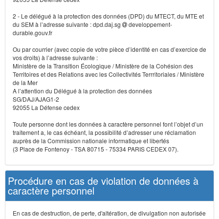
2 - Le délégué à la protection des données (DPD) du MTECT, du MTE et
du SEM à l’adresse suivante : dpd.daj.sg
developpement-
durable.gouv.fr
Ou par courrier (avec copie de votre pièce d’identité en cas d’exercice de
vos droits) à l’adresse suivante :
Ministère de la Transition Écologique / Ministère de la Cohésion des
Territoires et des Relations avec les Collectivités Terrritoriales / Ministère
de la Mer
A l’attention du Délégué à la protection des données
SG/DAJ/AJAG1-2
92055 La Défense cedex
Toute personne dont les données à caractère personnel font l’objet d’un
traitement a, le cas échéant, la possibilité d’adresser une réclamation
auprès de la Commission nationale informatique et libertés
(3 Place de Fontenoy - TSA 80715 - 75334 PARIS CEDEX 07).
Procédure en cas de violation de données à
caractère personnel
En cas de destruction, de perte, d'altération, de divulgation non autorisée