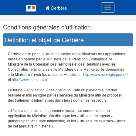
Navigation
Menu principal
principale
Cerbère
Toggle navigatio
Navigation
Conditions générales d'utilisation
et
outils
Définition et objet de Cerbère
annexes
Cerbère est le portail d'authentification des utilisateurs des applications
mises en oeuvre par le Ministère de la Transition Écologique, le
Ministère de la Cohésion des Territoires et des Relations avec les
Collectivités Terrritoriales et le Ministère de la Mer, ci-après dénommés
« le Ministère » (voir les sites des Ministères :
http://www.ecologie.gouv.fr/
et
http://www.mer.gouv.fr
).
Le terme « application » désigne ici tout site ou plateforme internet
réalisée et mis en ligne par les services du Ministère afin de proposer
des traitements informatisés dans leurs domaines respectifs.
« L'utilisateur » est toute personne voulant se connecter à une
application du Ministère. On distingue les « utilisateurs agents »
(intégrés par l'annuaire ministériel), et les « utilisateurs externes » (hors
de cet annuaire ministériel).