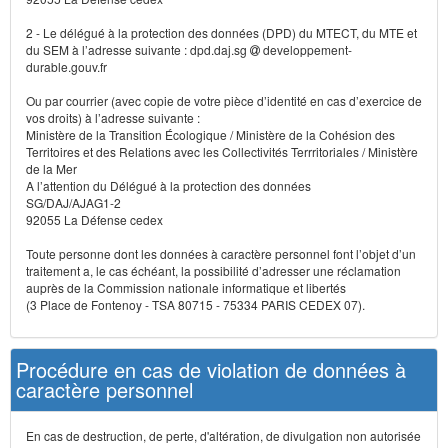
2 - Le délégué à la protection des données (DPD) du MTECT, du MTE et
du SEM à l’adresse suivante : dpd.daj.sg
developpement-
durable.gouv.fr
Ou par courrier (avec copie de votre pièce d’identité en cas d’exercice de
vos droits) à l’adresse suivante :
Ministère de la Transition Écologique / Ministère de la Cohésion des
Territoires et des Relations avec les Collectivités Terrritoriales / Ministère
de la Mer
A l’attention du Délégué à la protection des données
SG/DAJ/AJAG1-2
92055 La Défense cedex
Toute personne dont les données à caractère personnel font l’objet d’un
traitement a, le cas échéant, la possibilité d’adresser une réclamation
auprès de la Commission nationale informatique et libertés
(3 Place de Fontenoy - TSA 80715 - 75334 PARIS CEDEX 07).
Procédure en cas de violation de données à
caractère personnel
En cas de destruction, de perte, d'altération, de divulgation non autorisée