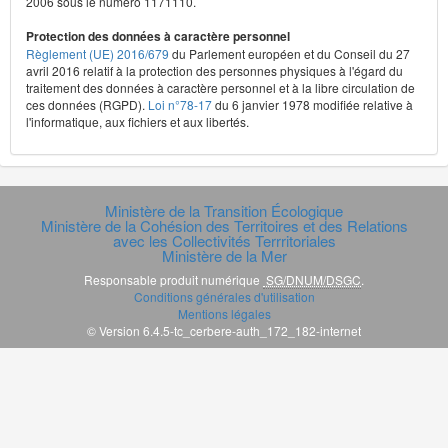
2006 sous le numéro 1171110.
Protection des données à caractère personnel
Règlement (UE) 2016/679
du Parlement européen et du Conseil du 27
avril 2016 relatif à la protection des personnes physiques à l'égard du
traitement des données à caractère personnel et à la libre circulation de
ces données (RGPD).
Loi n°78-17
du 6 janvier 1978 modifiée relative à
l'informatique, aux fichiers et aux libertés.
Ministère de la Transition Écologique
Ministère de la Cohésion des Territoires et des Relations
avec les Collectivités Terrritoriales
Ministère de la Mer
Responsable produit numérique
SG/DNUM/DSGC
.
Conditions générales d'utilisation
Mentions légales
© Version 6.4.5-tc_cerbere-auth_172_182-internet