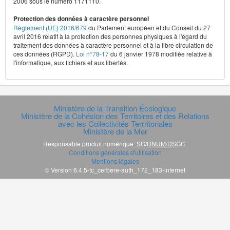
2006 sous le numéro 1171110.
Protection des données à caractère personnel
Règlement (UE) 2016/679
du Parlement européen et du Conseil du 27
avril 2016 relatif à la protection des personnes physiques à l'égard du
traitement des données à caractère personnel et à la libre circulation de
ces données (RGPD).
Loi n°78-17
du 6 janvier 1978 modifiée relative à
l'informatique, aux fichiers et aux libertés.
Ministère de la Transition Écologique
Ministère de la Cohésion des Territoires et des Relations
avec les Collectivités Terrritoriales
Ministère de la Mer
Responsable produit numérique
SG/DNUM/DSGC
.
Conditions générales d'utilisation
Mentions légales
© Version 6.4.5-tc_cerbere-auth_172_183-internet