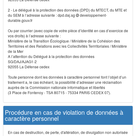
2 - Le délégué à la protection des données (DPD) du MTECT, du MTE et
du SEM à l’adresse suivante : dpd.daj.sg
developpement-
durable.gouv.fr
Ou par courrier (avec copie de votre pièce d’identité en cas d’exercice de
vos droits) à l’adresse suivante :
Ministère de la Transition Écologique / Ministère de la Cohésion des
Territoires et des Relations avec les Collectivités Terrritoriales / Ministère
de la Mer
A l’attention du Délégué à la protection des données
SG/DAJ/AJAG1-2
92055 La Défense cedex
Toute personne dont les données à caractère personnel font l’objet d’un
traitement a, le cas échéant, la possibilité d’adresser une réclamation
auprès de la Commission nationale informatique et libertés
(3 Place de Fontenoy - TSA 80715 - 75334 PARIS CEDEX 07).
Procédure en cas de violation de données à
caractère personnel
En cas de destruction, de perte, d'altération, de divulgation non autorisée