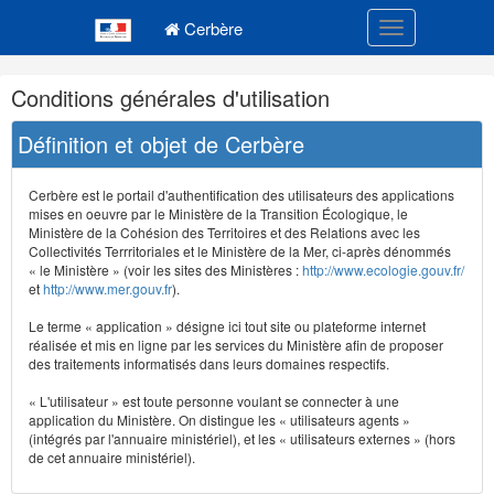
Navigation
Menu principal
principale
Cerbère
Toggle navigatio
Navigation
Conditions générales d'utilisation
et
outils
Définition et objet de Cerbère
annexes
Cerbère est le portail d'authentification des utilisateurs des applications
mises en oeuvre par le Ministère de la Transition Écologique, le
Ministère de la Cohésion des Territoires et des Relations avec les
Collectivités Terrritoriales et le Ministère de la Mer, ci-après dénommés
« le Ministère » (voir les sites des Ministères :
http://www.ecologie.gouv.fr/
et
http://www.mer.gouv.fr
).
Le terme « application » désigne ici tout site ou plateforme internet
réalisée et mis en ligne par les services du Ministère afin de proposer
des traitements informatisés dans leurs domaines respectifs.
« L'utilisateur » est toute personne voulant se connecter à une
application du Ministère. On distingue les « utilisateurs agents »
(intégrés par l'annuaire ministériel), et les « utilisateurs externes » (hors
de cet annuaire ministériel).