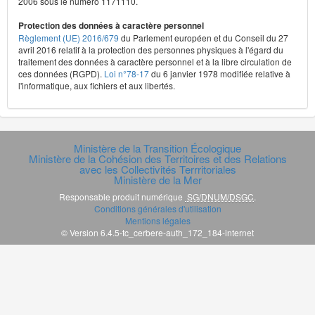
2006 sous le numéro 1171110.
Protection des données à caractère personnel
Règlement (UE) 2016/679
du Parlement européen et du Conseil du 27
avril 2016 relatif à la protection des personnes physiques à l'égard du
traitement des données à caractère personnel et à la libre circulation de
ces données (RGPD).
Loi n°78-17
du 6 janvier 1978 modifiée relative à
l'informatique, aux fichiers et aux libertés.
Ministère de la Transition Écologique
Ministère de la Cohésion des Territoires et des Relations
avec les Collectivités Terrritoriales
Ministère de la Mer
Responsable produit numérique
SG/DNUM/DSGC
.
Conditions générales d'utilisation
Mentions légales
© Version 6.4.5-tc_cerbere-auth_172_184-internet