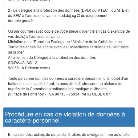
2 - Le délégué à la protection des données (DPD) du MTECT, du MTE et
du SEM à l’adresse suivante : dpd.daj.sg
developpement-
durable.gouv.fr
Ou par courrier (avec copie de votre pièce d’identité en cas d’exercice de
vos droits) à l’adresse suivante :
Ministère de la Transition Écologique / Ministère de la Cohésion des
Territoires et des Relations avec les Collectivités Terrritoriales / Ministère
de la Mer
A l’attention du Délégué à la protection des données
SG/DAJ/AJAG1-2
92055 La Défense cedex
Toute personne dont les données à caractère personnel font l’objet d’un
traitement a, le cas échéant, la possibilité d’adresser une réclamation
auprès de la Commission nationale informatique et libertés
(3 Place de Fontenoy - TSA 80715 - 75334 PARIS CEDEX 07).
Procédure en cas de violation de données à
caractère personnel
En cas de destruction, de perte, d'altération, de divulgation non autorisée