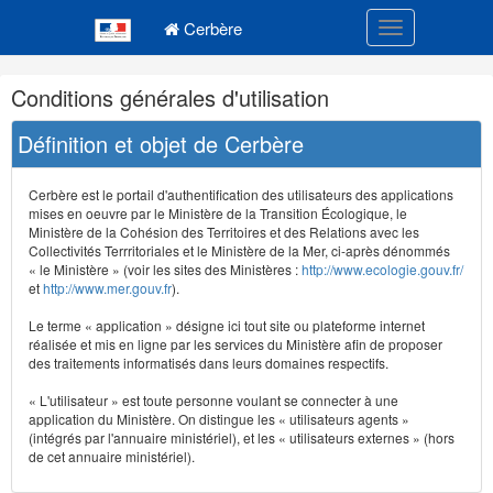
Navigation
Menu principal
principale
Cerbère
Toggle navigatio
Navigation
Conditions générales d'utilisation
et
outils
Définition et objet de Cerbère
annexes
Cerbère est le portail d'authentification des utilisateurs des applications
mises en oeuvre par le Ministère de la Transition Écologique, le
Ministère de la Cohésion des Territoires et des Relations avec les
Collectivités Terrritoriales et le Ministère de la Mer, ci-après dénommés
« le Ministère » (voir les sites des Ministères :
http://www.ecologie.gouv.fr/
et
http://www.mer.gouv.fr
).
Le terme « application » désigne ici tout site ou plateforme internet
réalisée et mis en ligne par les services du Ministère afin de proposer
des traitements informatisés dans leurs domaines respectifs.
« L'utilisateur » est toute personne voulant se connecter à une
application du Ministère. On distingue les « utilisateurs agents »
(intégrés par l'annuaire ministériel), et les « utilisateurs externes » (hors
de cet annuaire ministériel).