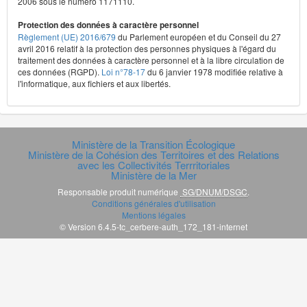
2006 sous le numéro 1171110.
Protection des données à caractère personnel
Règlement (UE) 2016/679
du Parlement européen et du Conseil du 27
avril 2016 relatif à la protection des personnes physiques à l'égard du
traitement des données à caractère personnel et à la libre circulation de
ces données (RGPD).
Loi n°78-17
du 6 janvier 1978 modifiée relative à
l'informatique, aux fichiers et aux libertés.
Ministère de la Transition Écologique
Ministère de la Cohésion des Territoires et des Relations
avec les Collectivités Terrritoriales
Ministère de la Mer
Responsable produit numérique
SG/DNUM/DSGC
.
Conditions générales d'utilisation
Mentions légales
© Version 6.4.5-tc_cerbere-auth_172_181-internet