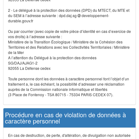
2 - Le délégué à la protection des données (DPD) du MTECT, du MTE et
du SEM à l’adresse suivante : dpd.daj.sg
developpement-
durable.gouv.fr
Ou par courrier (avec copie de votre pièce d’identité en cas d’exercice de
vos droits) à l’adresse suivante :
Ministère de la Transition Écologique / Ministère de la Cohésion des
Territoires et des Relations avec les Collectivités Terrritoriales / Ministère
de la Mer
A l’attention du Délégué à la protection des données
SG/DAJ/AJAG1-2
92055 La Défense cedex
Toute personne dont les données à caractère personnel font l’objet d’un
traitement a, le cas échéant, la possibilité d’adresser une réclamation
auprès de la Commission nationale informatique et libertés
(3 Place de Fontenoy - TSA 80715 - 75334 PARIS CEDEX 07).
Procédure en cas de violation de données à
caractère personnel
En cas de destruction, de perte, d'altération, de divulgation non autorisée