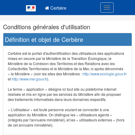
Navigation
Menu principal
principale
Cerbère
Toggle navigatio
Navigation
Conditions générales d'utilisation
et
outils
Définition et objet de Cerbère
annexes
Cerbère est le portail d'authentification des utilisateurs des applications
mises en oeuvre par le Ministère de la Transition Écologique, le
Ministère de la Cohésion des Territoires et des Relations avec les
Collectivités Terrritoriales et le Ministère de la Mer, ci-après dénommés
« le Ministère » (voir les sites des Ministères :
http://www.ecologie.gouv.fr/
et
http://www.mer.gouv.fr
).
Le terme « application » désigne ici tout site ou plateforme internet
réalisée et mis en ligne par les services du Ministère afin de proposer
des traitements informatisés dans leurs domaines respectifs.
« L'utilisateur » est toute personne voulant se connecter à une
application du Ministère. On distingue les « utilisateurs agents »
(intégrés par l'annuaire ministériel), et les « utilisateurs externes » (hors
de cet annuaire ministériel).