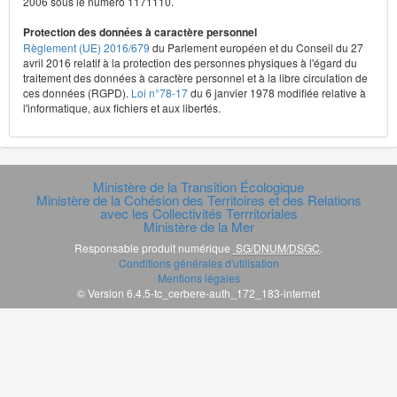
2006 sous le numéro 1171110.
Protection des données à caractère personnel
Règlement (UE) 2016/679
du Parlement européen et du Conseil du 27
avril 2016 relatif à la protection des personnes physiques à l'égard du
traitement des données à caractère personnel et à la libre circulation de
ces données (RGPD).
Loi n°78-17
du 6 janvier 1978 modifiée relative à
l'informatique, aux fichiers et aux libertés.
Ministère de la Transition Écologique
Ministère de la Cohésion des Territoires et des Relations
avec les Collectivités Terrritoriales
Ministère de la Mer
Responsable produit numérique
SG/DNUM/DSGC
.
Conditions générales d'utilisation
Mentions légales
© Version 6.4.5-tc_cerbere-auth_172_183-internet