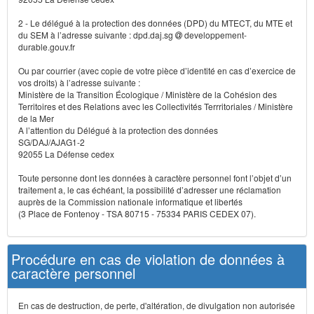
2 - Le délégué à la protection des données (DPD) du MTECT, du MTE et
du SEM à l’adresse suivante : dpd.daj.sg
developpement-
durable.gouv.fr
Ou par courrier (avec copie de votre pièce d’identité en cas d’exercice de
vos droits) à l’adresse suivante :
Ministère de la Transition Écologique / Ministère de la Cohésion des
Territoires et des Relations avec les Collectivités Terrritoriales / Ministère
de la Mer
A l’attention du Délégué à la protection des données
SG/DAJ/AJAG1-2
92055 La Défense cedex
Toute personne dont les données à caractère personnel font l’objet d’un
traitement a, le cas échéant, la possibilité d’adresser une réclamation
auprès de la Commission nationale informatique et libertés
(3 Place de Fontenoy - TSA 80715 - 75334 PARIS CEDEX 07).
Procédure en cas de violation de données à
caractère personnel
En cas de destruction, de perte, d'altération, de divulgation non autorisée