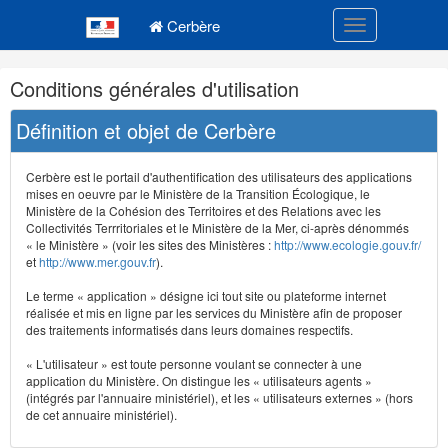
Navigation
Menu principal
principale
Cerbère
Toggle navigatio
Navigation
Conditions générales d'utilisation
et
outils
Définition et objet de Cerbère
annexes
Cerbère est le portail d'authentification des utilisateurs des applications
mises en oeuvre par le Ministère de la Transition Écologique, le
Ministère de la Cohésion des Territoires et des Relations avec les
Collectivités Terrritoriales et le Ministère de la Mer, ci-après dénommés
« le Ministère » (voir les sites des Ministères :
http://www.ecologie.gouv.fr/
et
http://www.mer.gouv.fr
).
Le terme « application » désigne ici tout site ou plateforme internet
réalisée et mis en ligne par les services du Ministère afin de proposer
des traitements informatisés dans leurs domaines respectifs.
« L'utilisateur » est toute personne voulant se connecter à une
application du Ministère. On distingue les « utilisateurs agents »
(intégrés par l'annuaire ministériel), et les « utilisateurs externes » (hors
de cet annuaire ministériel).