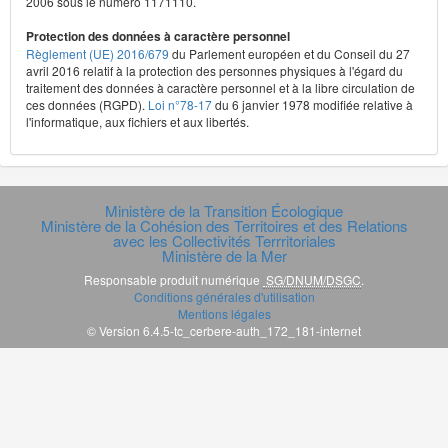
2006 sous le numéro 1171110.
Protection des données à caractère personnel
Règlement (UE) 2016/679
du Parlement européen et du Conseil du 27
avril 2016 relatif à la protection des personnes physiques à l'égard du
traitement des données à caractère personnel et à la libre circulation de
ces données (RGPD).
Loi n°78-17
du 6 janvier 1978 modifiée relative à
l'informatique, aux fichiers et aux libertés.
Ministère de la Transition Écologique
Ministère de la Cohésion des Territoires et des Relations
avec les Collectivités Terrritoriales
Ministère de la Mer
Responsable produit numérique
SG/DNUM/DSGC
.
Conditions générales d'utilisation
Mentions légales
© Version 6.4.5-tc_cerbere-auth_172_181-internet