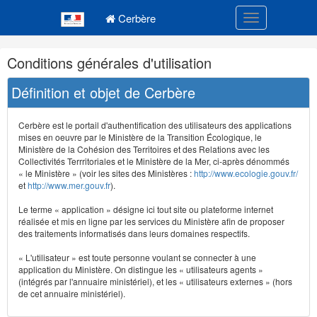
Navigation
Menu principal
principale
Cerbère
Toggle navigatio
Navigation
Conditions générales d'utilisation
et
outils
Définition et objet de Cerbère
annexes
Cerbère est le portail d'authentification des utilisateurs des applications
mises en oeuvre par le Ministère de la Transition Écologique, le
Ministère de la Cohésion des Territoires et des Relations avec les
Collectivités Terrritoriales et le Ministère de la Mer, ci-après dénommés
« le Ministère » (voir les sites des Ministères :
http://www.ecologie.gouv.fr/
et
http://www.mer.gouv.fr
).
Le terme « application » désigne ici tout site ou plateforme internet
réalisée et mis en ligne par les services du Ministère afin de proposer
des traitements informatisés dans leurs domaines respectifs.
« L'utilisateur » est toute personne voulant se connecter à une
application du Ministère. On distingue les « utilisateurs agents »
(intégrés par l'annuaire ministériel), et les « utilisateurs externes » (hors
de cet annuaire ministériel).