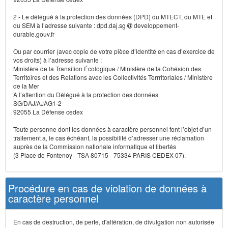
2 - Le délégué à la protection des données (DPD) du MTECT, du MTE et
du SEM à l’adresse suivante : dpd.daj.sg
developpement-
durable.gouv.fr
Ou par courrier (avec copie de votre pièce d’identité en cas d’exercice de
vos droits) à l’adresse suivante :
Ministère de la Transition Écologique / Ministère de la Cohésion des
Territoires et des Relations avec les Collectivités Terrritoriales / Ministère
de la Mer
A l’attention du Délégué à la protection des données
SG/DAJ/AJAG1-2
92055 La Défense cedex
Toute personne dont les données à caractère personnel font l’objet d’un
traitement a, le cas échéant, la possibilité d’adresser une réclamation
auprès de la Commission nationale informatique et libertés
(3 Place de Fontenoy - TSA 80715 - 75334 PARIS CEDEX 07).
Procédure en cas de violation de données à
caractère personnel
En cas de destruction, de perte, d'altération, de divulgation non autorisée