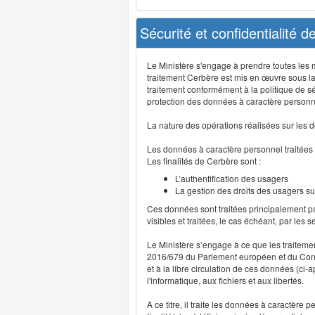
Sécurité et confidentialité 
Le Ministère s'engage à prendre toutes les me
traitement Cerbère est mis en œuvre sous la
traitement conformément à la politique de sé
protection des données à caractère personn
La nature des opérations réalisées sur les do
Les données à caractère personnel traitées
Les finalités de Cerbère sont :
L’authentification des usagers
La gestion des droits des usagers su
Ces données sont traitées principalement pa
visibles et traitées, le cas échéant, par les 
Le Ministère s’engage à ce que les traitem
2016/679 du Parlement européen et du Consei
et à la libre circulation de ces données (ci
l'informatique, aux fichiers et aux libertés.
A ce titre, il traite les données à caractère