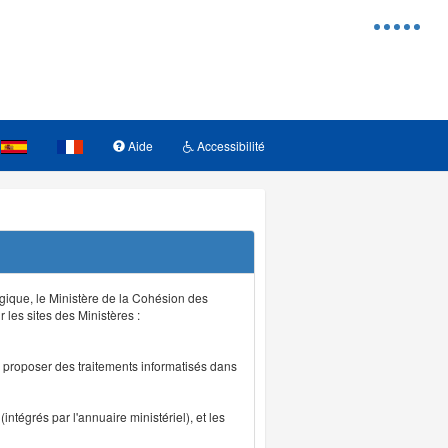
Menu
d'access
Aide
Accessibilité
logique, le Ministère de la Cohésion des
r les sites des Ministères :
de proposer des traitements informatisés dans
intégrés par l'annuaire ministériel), et les