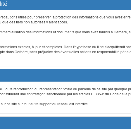
ité
précautions utiles pour préserver la protection des informations que vous avez en
que des tiers non autorisés y aient accès.
mmercialisation des informations et documents que vous avez fournis à Cerbère, et
informations exactes, à jour et complètes. Dans l'hypothèse où il ne s’acquitterait p
te dans Cerbère, sans préjudice des éventuelles actions en responsabilité pénale 
re. Toute reproduction ou représentation totale ou partielle de ce site par quelque p
 constituerait une contrefaçon sanctionnée par les articles L. 335-2 du Code de la pro
sur ce site sur tout autre support ou réseau est interdite.