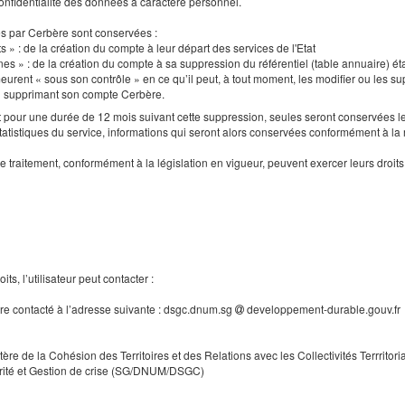
a confidentialité des données à caractère personnel.
es par Cerbère sont conservées :
s » : de la création du compte à leur départ des services de l'Etat
nes » : de la création du compte à sa suppression du référentiel (table annuaire) ét
urent « sous son contrôle » en ce qu’il peut, à tout moment, les modifier ou les supp
en supprimant son compte Cerbère.
our une durée de 12 mois suivant cette suppression, seules seront conservées le
tatistiques du service, informations qui seront alors conservées conformément à la
e traitement, conformément à la législation en vigueur, peuvent exercer leurs droi
ts, l’utilisateur peut contacter :
tre contacté à l’adresse suivante : dsgc.dnum.sg
developpement-durable.gouv.fr
tère de la Cohésion des Territoires et des Relations avec les Collectivités Terrritori
rité et Gestion de crise (SG/DNUM/DSGC)