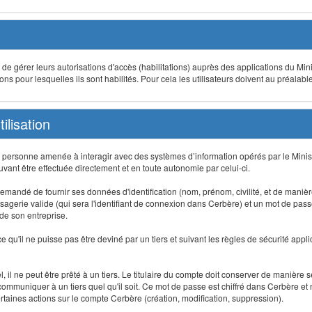
t de gérer leurs autorisations d'accès (habilitations) auprès des applications du Mini
s pour lesquelles ils sont habilités. Pour cela les utilisateurs doivent au préalabl
ilisation
te personne amenée à interagir avec des systèmes d’information opérés par le Minis
uvant être effectuée directement et en toute autonomie par celui-ci.
 est demandé de fournir ses données d'identification (nom, prénom, civilité, et de maniè
agerie valide (qui sera l'identifiant de connexion dans Cerbère) et un mot de passe pe
 de son entreprise.
e qu'il ne puisse pas être deviné par un tiers et suivant les règles de sécurité appl
 il ne peut être prêté à un tiers. Le titulaire du compte doit conserver de manière s
mmuniquer à un tiers quel qu'il soit. Ce mot de passe est chiffré dans Cerbère et 
taines actions sur le compte Cerbère (création, modification, suppression).