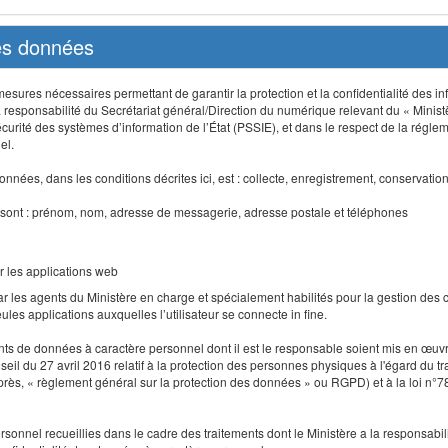
des données
sures nécessaires permettant de garantir la protection et la confidentialité des info
 responsabilité du Secrétariat général/Direction du numérique relevant du « Minist
curité des systèmes d’information de l’État (PSSIE), et dans le respect de la régle
el.
nnées, dans les conditions décrites ici, est : collecte, enregistrement, conservatio
 sont : prénom, nom, adresse de messagerie, adresse postale et téléphones
r les applications web
r les agents du Ministère en charge et spécialement habilités pour la gestion des
seules applications auxquelles l’utilisateur se connecte in fine.
ents de données à caractère personnel dont il est le responsable soient mis en œ
l du 27 avril 2016 relatif à la protection des personnes physiques à l'égard du 
-après, « règlement général sur la protection des données » ou RGPD) et à la loi n°7
 personnel recueillies dans le cadre des traitements dont le Ministère a la responsabi