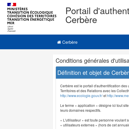
Portail d'authent
Cerbère
Navigation
Menu principal
principale
Cerbère
Navigation
Conditions générales d'utilisa
et
outils
Définition et objet de Cerbè
annexes
Cerbère est le portail d'authentification des
Territoires et des Relations avec les Collecti
http://www.ecologie.gouv.fr/
et
http://www.mer
Le terme « application » désigne ici tout sit
leurs domaines respectifs.
« L'utilisateur » est toute personne voulant s
« utilisateurs externes » (hors de cet annuair