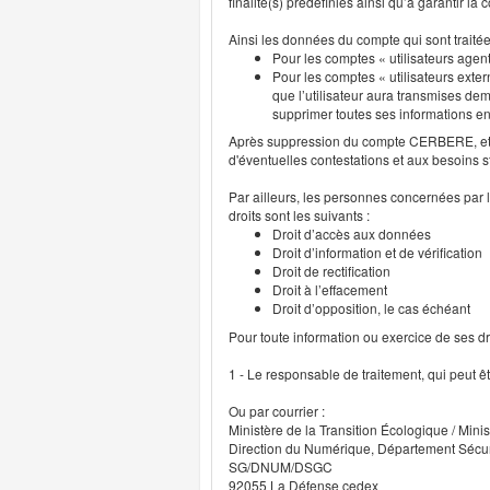
finalité(s) prédéfinies ainsi qu’à garantir l
Ainsi les données du compte qui sont traité
Pour les comptes « utilisateurs agent
Pour les comptes « utilisateurs exter
que l’utilisateur aura transmises deme
supprimer toutes ses informations 
Après suppression du compte CERBERE, et p
d'éventuelles contestations et aux besoins s
Par ailleurs, les personnes concernées par l
droits sont les suivants :
Droit d’accès aux données
Droit d’information et de vérification
Droit de rectification
Droit à l’effacement
Droit d’opposition, le cas échéant
Pour toute information ou exercice de ses droi
1 - Le responsable de traitement, qui peut ê
Ou par courrier :
Ministère de la Transition Écologique / Minis
Direction du Numérique, Département Sécu
SG/DNUM/DSGC
92055 La Défense cedex