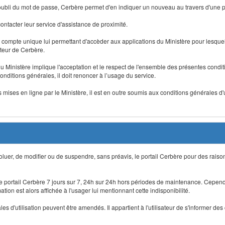
 d'oubli du mot de passe, Cerbère permet d'en indiquer un nouveau au travers d'une
 contacter leur service d'assistance de proximité.
un compte unique lui permettant d'accèder aux applications du Ministère pour lesquelle
ateur de Cerbère.
du Ministère implique l'acceptation et le respect de l'ensemble des présentes condition
onditions générales, il doit renoncer à l’usage du service.
 mises en ligne par le Ministère, il est en outre soumis aux conditions générales d'
évoluer, de modifier ou de suspendre, sans préavis, le portail Cerbère pour des rais
 le portail Cerbère 7 jours sur 7, 24h sur 24h hors périodes de maintenance. Cepend
ion est alors affichée à l'usager lui mentionnant cette indisponibilité.
 d'utilisation peuvent être amendés. Il appartient à l'utilisateur de s'informer des 