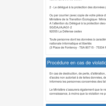
2 - Le délégué à la protection des données
Ou par courrier (avec copie de votre pièce d’
Ministère de la Transition Écologique / Minis
A l’attention du Délégué à la protection de
SG/DAJ/AJAG1-2
92055 La Défense cedex
Toute personne dont les données à caractère
nationale informatique et libertés
(3 Place de Fontenoy - TSA 80715 - 75334
Procédure en cas de violat
En cas de destruction, de perte, d'altérati
d'accès non autorisé à de telles données, de m
informera les personnes concernées des fait
Le Ministère s’assurera également que le néce
connaissance, à moins que la violation ne pré