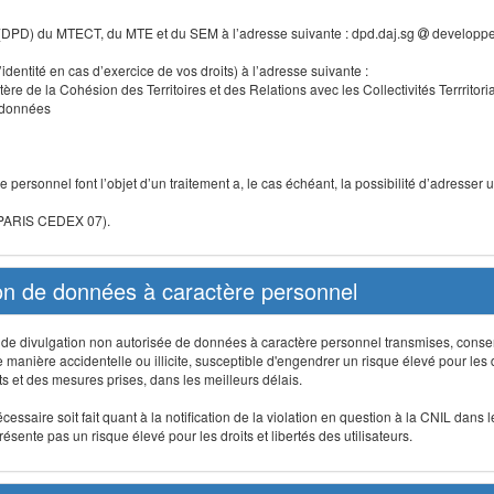
 (DPD) du MTECT, du MTE et du SEM à l’adresse suivante : dpd.daj.sg
developpe
identité en cas d’exercice de vos droits) à l’adresse suivante :
tère de la Cohésion des Territoires et des Relations avec les Collectivités Terrritori
s données
 personnel font l’objet d’un traitement a, le cas échéant, la possibilité d’adresse
 PARIS CEDEX 07).
ion de données à caractère personnel
on, de divulgation non autorisée de données à caractère personnel transmises, conse
anière accidentelle ou illicite, susceptible d'engendrer un risque élevé pour les droi
s et des mesures prises, dans les meilleurs délais.
ssaire soit fait quant à la notification de la violation en question à la CNIL dans 
sente pas un risque élevé pour les droits et libertés des utilisateurs.