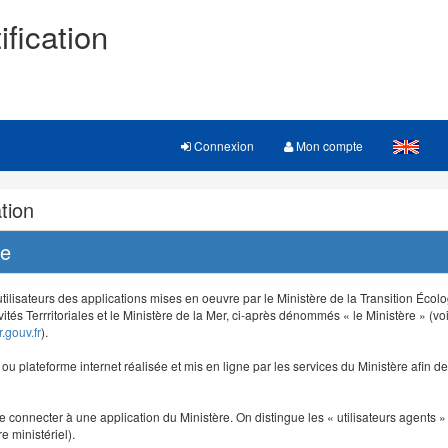
ification
Connexion
Mon compte
tion
re
 utilisateurs des applications mises en oeuvre par le Ministère de la Transition Éco
vités Terrritoriales et le Ministère de la Mer, ci-après dénommés « le Ministère » (voi
.gouv.fr
).
e ou plateforme internet réalisée et mis en ligne par les services du Ministère afin 
e connecter à une application du Ministère. On distingue les « utilisateurs agents » (
e ministériel).