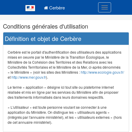
Navigation
Menu principal
principale
Cerbère
Toggle navigatio
Navigation
Conditions générales d'utilisation
et
outils
Définition et objet de Cerbère
annexes
Cerbère est le portail d'authentification des utilisateurs des applications
mises en oeuvre par le Ministère de la Transition Écologique, le
Ministère de la Cohésion des Territoires et des Relations avec les
Collectivités Terrritoriales et le Ministère de la Mer, ci-après dénommés
« le Ministère » (voir les sites des Ministères :
http://www.ecologie.gouv.fr/
et
http://www.mer.gouv.fr
).
Le terme « application » désigne ici tout site ou plateforme internet
réalisée et mis en ligne par les services du Ministère afin de proposer
des traitements informatisés dans leurs domaines respectifs.
« L'utilisateur » est toute personne voulant se connecter à une
application du Ministère. On distingue les « utilisateurs agents »
(intégrés par l'annuaire ministériel), et les « utilisateurs externes » (hors
de cet annuaire ministériel).