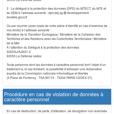
2 - Le délégué à la protection des données (DPD) du MTECT, du MTE et
du SEM à l’adresse suivante : dpd.daj.sg
developpement-
durable.gouv.fr
Ou par courrier (avec copie de votre pièce d’identité en cas d’exercice de
vos droits) à l’adresse suivante :
Ministère de la Transition Écologique / Ministère de la Cohésion des
Territoires et des Relations avec les Collectivités Terrritoriales / Ministère
de la Mer
A l’attention du Délégué à la protection des données
SG/DAJ/AJAG1-2
92055 La Défense cedex
Toute personne dont les données à caractère personnel font l’objet d’un
traitement a, le cas échéant, la possibilité d’adresser une réclamation
auprès de la Commission nationale informatique et libertés
(3 Place de Fontenoy - TSA 80715 - 75334 PARIS CEDEX 07).
Procédure en cas de violation de données à
caractère personnel
En cas de destruction, de perte, d'altération, de divulgation non autorisée