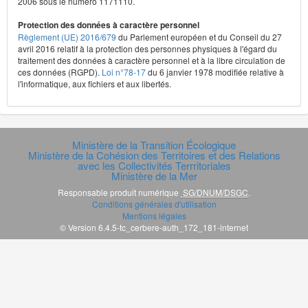
2006 sous le numéro 1171110.
Protection des données à caractère personnel
Règlement (UE) 2016/679
du Parlement européen et du Conseil du 27
avril 2016 relatif à la protection des personnes physiques à l'égard du
traitement des données à caractère personnel et à la libre circulation de
ces données (RGPD).
Loi n°78-17
du 6 janvier 1978 modifiée relative à
l'informatique, aux fichiers et aux libertés.
Ministère de la Transition Écologique
Ministère de la Cohésion des Territoires et des Relations
avec les Collectivités Terrritoriales
Ministère de la Mer
Responsable produit numérique
SG/DNUM/DSGC
.
Conditions générales d'utilisation
Mentions légales
© Version 6.4.5-tc_cerbere-auth_172_181-internet