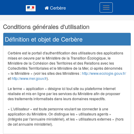
Navigation
Menu principal
principale
Cerbère
Toggle navigatio
Navigation
Conditions générales d'utilisation
et
outils
Définition et objet de Cerbère
annexes
Cerbère est le portail d'authentification des utilisateurs des applications
mises en oeuvre par le Ministère de la Transition Écologique, le
Ministère de la Cohésion des Territoires et des Relations avec les
Collectivités Terrritoriales et le Ministère de la Mer, ci-après dénommés
« le Ministère » (voir les sites des Ministères :
http://www.ecologie.gouv.fr/
et
http://www.mer.gouv.fr
).
Le terme « application » désigne ici tout site ou plateforme internet
réalisée et mis en ligne par les services du Ministère afin de proposer
des traitements informatisés dans leurs domaines respectifs.
« L'utilisateur » est toute personne voulant se connecter à une
application du Ministère. On distingue les « utilisateurs agents »
(intégrés par l'annuaire ministériel), et les « utilisateurs externes » (hors
de cet annuaire ministériel).