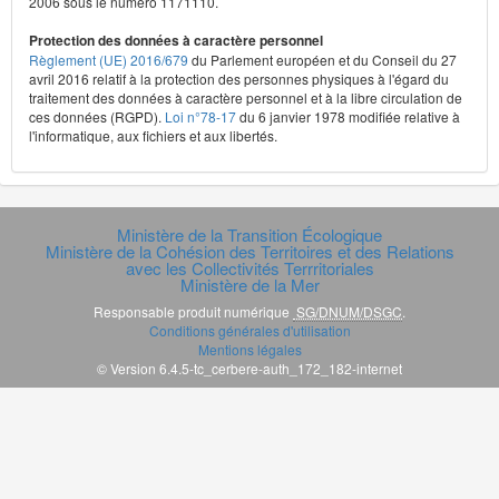
2006 sous le numéro 1171110.
Protection des données à caractère personnel
Règlement (UE) 2016/679
du Parlement européen et du Conseil du 27
avril 2016 relatif à la protection des personnes physiques à l'égard du
traitement des données à caractère personnel et à la libre circulation de
ces données (RGPD).
Loi n°78-17
du 6 janvier 1978 modifiée relative à
l'informatique, aux fichiers et aux libertés.
Ministère de la Transition Écologique
Ministère de la Cohésion des Territoires et des Relations
avec les Collectivités Terrritoriales
Ministère de la Mer
Responsable produit numérique
SG/DNUM/DSGC
.
Conditions générales d'utilisation
Mentions légales
© Version 6.4.5-tc_cerbere-auth_172_182-internet