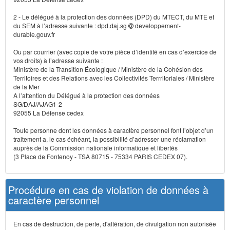
2 - Le délégué à la protection des données (DPD) du MTECT, du MTE et
du SEM à l’adresse suivante : dpd.daj.sg
developpement-
durable.gouv.fr
Ou par courrier (avec copie de votre pièce d’identité en cas d’exercice de
vos droits) à l’adresse suivante :
Ministère de la Transition Écologique / Ministère de la Cohésion des
Territoires et des Relations avec les Collectivités Terrritoriales / Ministère
de la Mer
A l’attention du Délégué à la protection des données
SG/DAJ/AJAG1-2
92055 La Défense cedex
Toute personne dont les données à caractère personnel font l’objet d’un
traitement a, le cas échéant, la possibilité d’adresser une réclamation
auprès de la Commission nationale informatique et libertés
(3 Place de Fontenoy - TSA 80715 - 75334 PARIS CEDEX 07).
Procédure en cas de violation de données à
caractère personnel
En cas de destruction, de perte, d'altération, de divulgation non autorisée