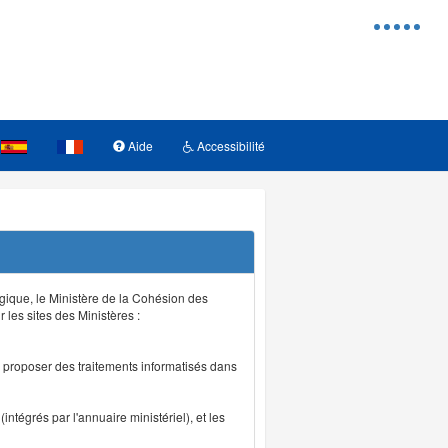
Menu
d'access
Aide
Accessibilité
logique, le Ministère de la Cohésion des
r les sites des Ministères :
de proposer des traitements informatisés dans
intégrés par l'annuaire ministériel), et les