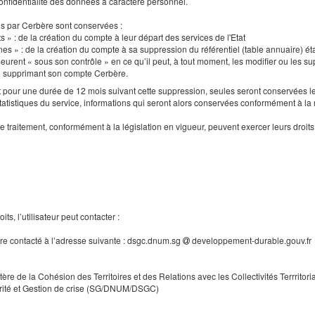
a confidentialité des données à caractère personnel.
es par Cerbère sont conservées :
s » : de la création du compte à leur départ des services de l'Etat
nes » : de la création du compte à sa suppression du référentiel (table annuaire) ét
urent « sous son contrôle » en ce qu’il peut, à tout moment, les modifier ou les supp
en supprimant son compte Cerbère.
our une durée de 12 mois suivant cette suppression, seules seront conservées le
tatistiques du service, informations qui seront alors conservées conformément à la
e traitement, conformément à la législation en vigueur, peuvent exercer leurs droi
ts, l’utilisateur peut contacter :
tre contacté à l’adresse suivante : dsgc.dnum.sg
developpement-durable.gouv.fr
tère de la Cohésion des Territoires et des Relations avec les Collectivités Terrritori
rité et Gestion de crise (SG/DNUM/DSGC)