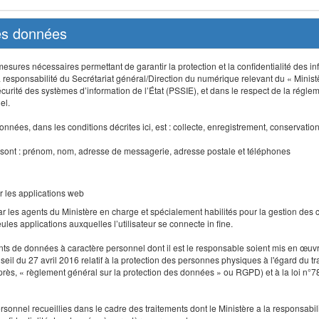
des données
sures nécessaires permettant de garantir la protection et la confidentialité des info
 responsabilité du Secrétariat général/Direction du numérique relevant du « Minist
curité des systèmes d’information de l’État (PSSIE), et dans le respect de la régle
el.
nnées, dans les conditions décrites ici, est : collecte, enregistrement, conservatio
 sont : prénom, nom, adresse de messagerie, adresse postale et téléphones
r les applications web
r les agents du Ministère en charge et spécialement habilités pour la gestion des
seules applications auxquelles l’utilisateur se connecte in fine.
ents de données à caractère personnel dont il est le responsable soient mis en œ
l du 27 avril 2016 relatif à la protection des personnes physiques à l'égard du 
-après, « règlement général sur la protection des données » ou RGPD) et à la loi n°7
 personnel recueillies dans le cadre des traitements dont le Ministère a la responsabi