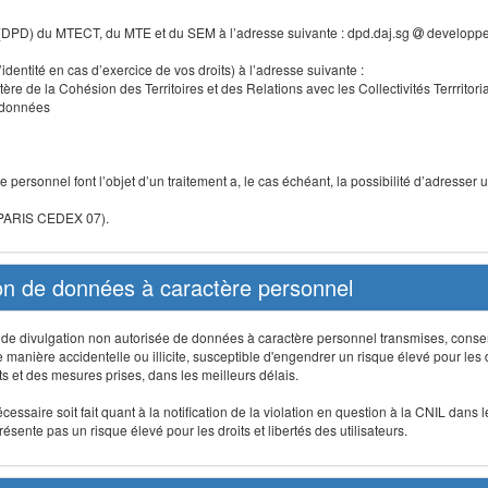
 (DPD) du MTECT, du MTE et du SEM à l’adresse suivante : dpd.daj.sg
developpe
identité en cas d’exercice de vos droits) à l’adresse suivante :
tère de la Cohésion des Territoires et des Relations avec les Collectivités Terrritori
s données
 personnel font l’objet d’un traitement a, le cas échéant, la possibilité d’adresse
 PARIS CEDEX 07).
ion de données à caractère personnel
on, de divulgation non autorisée de données à caractère personnel transmises, conse
anière accidentelle ou illicite, susceptible d'engendrer un risque élevé pour les droi
s et des mesures prises, dans les meilleurs délais.
ssaire soit fait quant à la notification de la violation en question à la CNIL dans 
sente pas un risque élevé pour les droits et libertés des utilisateurs.