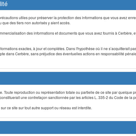
ité
précautions utiles pour préserver la protection des informations que vous avez en
que des tiers non autorisés y aient accès.
mmercialisation des informations et documents que vous avez fournis à Cerbère, et
informations exactes, à jour et complètes. Dans l'hypothèse où il ne s’acquitterait p
te dans Cerbère, sans préjudice des éventuelles actions en responsabilité pénale 
re. Toute reproduction ou représentation totale ou partielle de ce site par quelque p
 constituerait une contrefaçon sanctionnée par les articles L. 335-2 du Code de la pro
sur ce site sur tout autre support ou réseau est interdite.