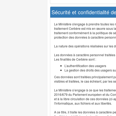
Sécurité et confidentialité 
Le Ministère s'engage à prendre toutes les me
traitement Cerbère est mis en œuvre sous la
traitement conformément à la politique de sé
protection des données à caractère personn
La nature des opérations réalisées sur les do
Les données à caractère personnel traitées
Les finalités de Cerbère sont :
L’authentification des usagers
La gestion des droits des usagers su
Ces données sont traitées principalement pa
visibles et traitées, le cas échéant, par les 
Le Ministère s’engage à ce que les traitem
2016/679 du Parlement européen et du Consei
et à la libre circulation de ces données (ci
l'informatique, aux fichiers et aux libertés.
A ce titre, il traite les données à caractère