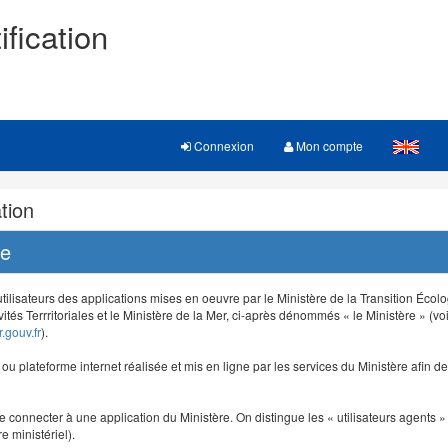
ification
Connexion
Mon compte
tion
re
 utilisateurs des applications mises en oeuvre par le Ministère de la Transition Éco
vités Terrritoriales et le Ministère de la Mer, ci-après dénommés « le Ministère » (voi
.gouv.fr
).
e ou plateforme internet réalisée et mis en ligne par les services du Ministère afin 
e connecter à une application du Ministère. On distingue les « utilisateurs agents » (
e ministériel).