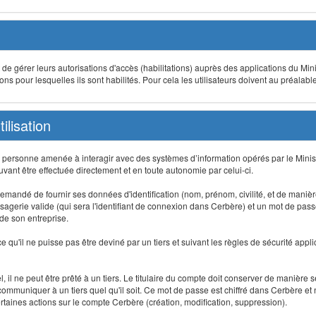
t de gérer leurs autorisations d'accès (habilitations) auprès des applications du Mini
s pour lesquelles ils sont habilités. Pour cela les utilisateurs doivent au préalabl
ilisation
te personne amenée à interagir avec des systèmes d’information opérés par le Minis
uvant être effectuée directement et en toute autonomie par celui-ci.
 est demandé de fournir ses données d'identification (nom, prénom, civilité, et de maniè
agerie valide (qui sera l'identifiant de connexion dans Cerbère) et un mot de passe pe
 de son entreprise.
e qu'il ne puisse pas être deviné par un tiers et suivant les règles de sécurité appl
 il ne peut être prêté à un tiers. Le titulaire du compte doit conserver de manière s
mmuniquer à un tiers quel qu'il soit. Ce mot de passe est chiffré dans Cerbère et 
taines actions sur le compte Cerbère (création, modification, suppression).