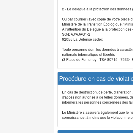
2 - Le délégué à la protection des données
Ou par courrier (avec copie de votre pièce d’
Ministère de la Transition Écologique / Minis
A l’attention du Délégué à la protection de
SG/DAJ/AJAG1-2
92055 La Défense cedex
Toute personne dont les données à caractère
nationale informatique et libertés
(3 Place de Fontenoy - TSA 80715 - 75334
Procédure en cas de violat
En cas de destruction, de perte, d'altérati
d'accès non autorisé à de telles données, de m
informera les personnes concernées des fait
Le Ministère s’assurera également que le néce
connaissance, à moins que la violation ne pré