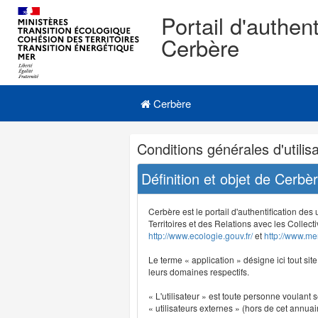
Portail d'authent
Cerbère
Navigation
Menu principal
principale
Cerbère
Navigation
Conditions générales d'utilisa
et
outils
Définition et objet de Cerbè
annexes
Cerbère est le portail d'authentification des
Territoires et des Relations avec les Collecti
http://www.ecologie.gouv.fr/
et
http://www.mer
Le terme « application » désigne ici tout sit
leurs domaines respectifs.
« L'utilisateur » est toute personne voulant s
« utilisateurs externes » (hors de cet annuair