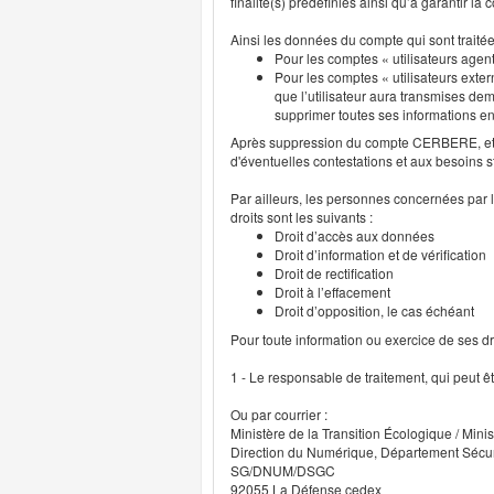
finalité(s) prédéfinies ainsi qu’à garantir l
Ainsi les données du compte qui sont traité
Pour les comptes « utilisateurs agent
Pour les comptes « utilisateurs exter
que l’utilisateur aura transmises deme
supprimer toutes ses informations 
Après suppression du compte CERBERE, et p
d'éventuelles contestations et aux besoins s
Par ailleurs, les personnes concernées par l
droits sont les suivants :
Droit d’accès aux données
Droit d’information et de vérification
Droit de rectification
Droit à l’effacement
Droit d’opposition, le cas échéant
Pour toute information ou exercice de ses droi
1 - Le responsable de traitement, qui peut ê
Ou par courrier :
Ministère de la Transition Écologique / Minis
Direction du Numérique, Département Sécu
SG/DNUM/DSGC
92055 La Défense cedex