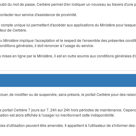
 d'oubli du mot de passe, Cerbère permet d'en indiquer un nouveau au travers d'une
 contacter leur service d'assistance de proximité.
un compte unique lui permettant d'accèder aux applications du Ministère pour lesquelle
ateur de Cerbère.
du Ministère implique l'acceptation et le respect de l'ensemble des présentes condition
onditions générales, il doit renoncer à l’usage du service.
 mises en ligne par le Ministère, il est en outre soumis aux conditions générales d'
évoluer, de modifier ou de suspendre, sans préavis, le portail Cerbère pour des rais
 le portail Cerbère 7 jours sur 7, 24h sur 24h hors périodes de maintenance. Cepend
ion est alors affichée à l'usager lui mentionnant cette indisponibilité.
 d'utilisation peuvent être amendés. Il appartient à l'utilisateur de s'informer des 