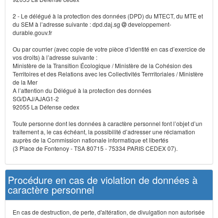
2 - Le délégué à la protection des données (DPD) du MTECT, du MTE et
du SEM à l’adresse suivante : dpd.daj.sg
developpement-
durable.gouv.fr
Ou par courrier (avec copie de votre pièce d’identité en cas d’exercice de
vos droits) à l’adresse suivante :
Ministère de la Transition Écologique / Ministère de la Cohésion des
Territoires et des Relations avec les Collectivités Terrritoriales / Ministère
de la Mer
A l’attention du Délégué à la protection des données
SG/DAJ/AJAG1-2
92055 La Défense cedex
Toute personne dont les données à caractère personnel font l’objet d’un
traitement a, le cas échéant, la possibilité d’adresser une réclamation
auprès de la Commission nationale informatique et libertés
(3 Place de Fontenoy - TSA 80715 - 75334 PARIS CEDEX 07).
Procédure en cas de violation de données à
caractère personnel
En cas de destruction, de perte, d'altération, de divulgation non autorisée