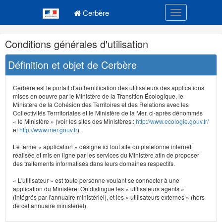
Navigation
Menu principal
principale
Cerbère
Toggle navigatio
Navigation
Conditions générales d'utilisation
et
outils
Définition et objet de Cerbère
annexes
Cerbère est le portail d'authentification des utilisateurs des applications
mises en oeuvre par le Ministère de la Transition Écologique, le
Ministère de la Cohésion des Territoires et des Relations avec les
Collectivités Terrritoriales et le Ministère de la Mer, ci-après dénommés
« le Ministère » (voir les sites des Ministères :
http://www.ecologie.gouv.fr/
et
http://www.mer.gouv.fr
).
Le terme « application » désigne ici tout site ou plateforme internet
réalisée et mis en ligne par les services du Ministère afin de proposer
des traitements informatisés dans leurs domaines respectifs.
« L'utilisateur » est toute personne voulant se connecter à une
application du Ministère. On distingue les « utilisateurs agents »
(intégrés par l'annuaire ministériel), et les « utilisateurs externes » (hors
de cet annuaire ministériel).