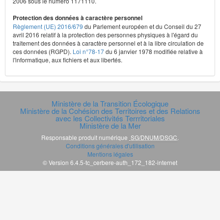
2006 sous le numéro 1171110.
Protection des données à caractère personnel
Règlement (UE) 2016/679
du Parlement européen et du Conseil du 27
avril 2016 relatif à la protection des personnes physiques à l'égard du
traitement des données à caractère personnel et à la libre circulation de
ces données (RGPD).
Loi n°78-17
du 6 janvier 1978 modifiée relative à
l'informatique, aux fichiers et aux libertés.
Ministère de la Transition Écologique
Ministère de la Cohésion des Territoires et des Relations
avec les Collectivités Terrritoriales
Ministère de la Mer
Responsable produit numérique
SG/DNUM/DSGC
.
Conditions générales d'utilisation
Mentions légales
© Version 6.4.5-tc_cerbere-auth_172_182-internet