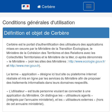
Navigation
Menu principal
principale
Cerbère
Toggle navigatio
Navigation
Conditions générales d'utilisation
et
outils
Définition et objet de Cerbère
annexes
Cerbère est le portail d'authentification des utilisateurs des applications
mises en oeuvre par le Ministère de la Transition Écologique, le
Ministère de la Cohésion des Territoires et des Relations avec les
Collectivités Terrritoriales et le Ministère de la Mer, ci-après dénommés
« le Ministère » (voir les sites des Ministères :
http://www.ecologie.gouv.fr/
et
http://www.mer.gouv.fr
).
Le terme « application » désigne ici tout site ou plateforme internet
réalisée et mis en ligne par les services du Ministère afin de proposer
des traitements informatisés dans leurs domaines respectifs.
« L'utilisateur » est toute personne voulant se connecter à une
application du Ministère. On distingue les « utilisateurs agents »
(intégrés par l'annuaire ministériel), et les « utilisateurs externes » (hors
de cet annuaire ministériel).