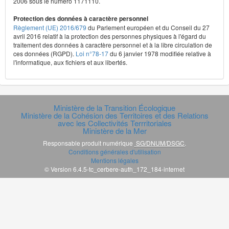
2006 sous le numéro 1171110.
Protection des données à caractère personnel
Règlement (UE) 2016/679
du Parlement européen et du Conseil du 27
avril 2016 relatif à la protection des personnes physiques à l'égard du
traitement des données à caractère personnel et à la libre circulation de
ces données (RGPD).
Loi n°78-17
du 6 janvier 1978 modifiée relative à
l'informatique, aux fichiers et aux libertés.
Ministère de la Transition Écologique
Ministère de la Cohésion des Territoires et des Relations
avec les Collectivités Terrritoriales
Ministère de la Mer
Responsable produit numérique
SG/DNUM/DSGC
.
Conditions générales d'utilisation
Mentions légales
© Version 6.4.5-tc_cerbere-auth_172_184-internet