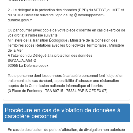
2 - Le délégué à la protection des données (DPD) du MTECT, du MTE et
du SEM à l’adresse suivante : dpd.daj.sg
developpement-
durable.gouv.fr
Ou par courrier (avec copie de votre pièce d’identité en cas d’exercice de
vos droits) à l’adresse suivante :
Ministère de la Transition Écologique / Ministère de la Cohésion des
Territoires et des Relations avec les Collectivités Terrritoriales / Ministère
de la Mer
A l’attention du Délégué à la protection des données
SG/DAJ/AJAG1-2
92055 La Défense cedex
Toute personne dont les données à caractère personnel font l’objet d’un
traitement a, le cas échéant, la possibilité d’adresser une réclamation
auprès de la Commission nationale informatique et libertés
(3 Place de Fontenoy - TSA 80715 - 75334 PARIS CEDEX 07).
Procédure en cas de violation de données à
caractère personnel
En cas de destruction, de perte, d'altération, de divulgation non autorisée